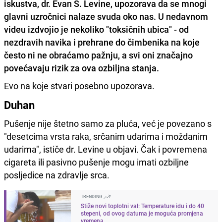
iskustva, dr. Evan S. Levine, upozorava da se mnogi
glavni uzročnici nalaze svuda oko nas. U nedavnom
videu izdvojio je nekoliko "toksičnih ubica" - od
nezdravih navika i prehrane do čimbenika na koje
često ni ne obraćamo pažnju, a svi oni značajno
povećavaju rizik za ova ozbiljna stanja.
Evo na koje stvari posebno upozorava.
Duhan
Pušenje nije štetno samo za pluća, već je povezano s
"desetcima vrsta raka, srčanim udarima i moždanim
udarima", ističe dr. Levine u objavi. Čak i povremena
cigareta ili pasivno pušenje mogu imati ozbiljne
posljedice na zdravlje srca.
TRENDING
Stiže novi toplotni val: Temperature idu i do 40
stepeni, od ovog datuma je moguća promjena
vremena