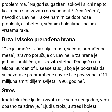
problemima. "Najgori su gazirani sokovi i slični napitci
koji mogu sadržavati i do šesnaest žličica šećera",
navodi dr. Levine. Takve namirnice doprinose
pretilosti, dijabetesu, srčanim bolestima i nekim
vrstama raka.
Brza i visoko prerađena hrana
"Ovo je smeće - višak ulja, masti, šećera, prerađenog
mesa", izravno poručuje dr. Levine. Brza hrana je
jeftina i praktična, ali izrazito štetna. Podsjeća i na
Global Burden of Disease studiju koja je pokazala da
su nezdrave prehrambene navike bile povezane s "11
milijuna smrti diljem svijeta 1990. godine".
Stres
Imati toksične ljude u životu nije samo neugodno, već i
opasno za zdravlje. "Ljudi uzrokuju stres i bolesti