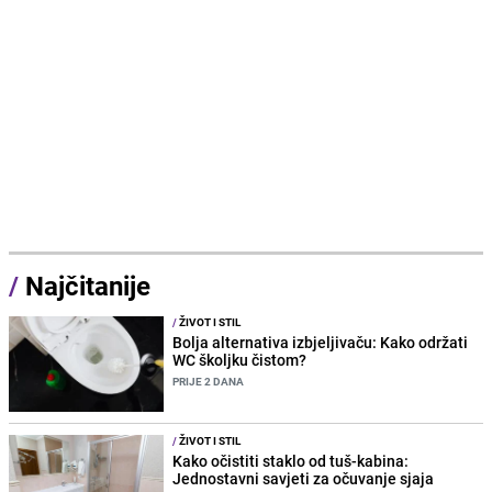
/
Najčitanije
/
ŽIVOT I STIL
Bolja alternativa izbjeljivaču: Kako održati
WC školjku čistom?
PRIJE 2 DANA
/
ŽIVOT I STIL
Kako očistiti staklo od tuš-kabina:
Jednostavni savjeti za očuvanje sjaja