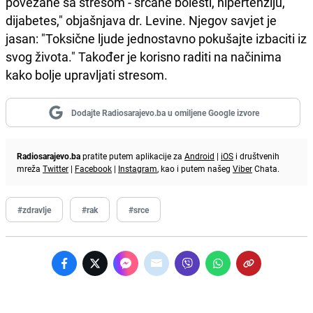
povezane sa stresom - srčane bolesti, hipertenziju,
dijabetes," objašnjava dr. Levine. Njegov savjet je
jasan: "Toksične ljude jednostavno pokušajte izbaciti iz
svog života." Također je korisno raditi na načinima
kako bolje upravljati stresom.
Dodajte Radiosarajevo.ba u omiljene Google izvore
Radiosarajevo.ba
pratite putem aplikacije za
Android
|
iOS
i društvenih
mreža
Twitter
|
Facebook
|
Instagram
, kao i putem našeg
Viber
Chata.
#zdravlje
#rak
#srce