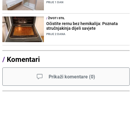
PRIJE 1 DAN
/
ŽIVOT I STIL
Očistite rernu bez hemikalija: Poznata
stručnjakinja dijeli savjete
PRIJE 2 DANA
/
Komentari
Prikaži komentare
(
0
)