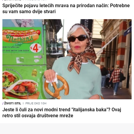
Spriječite pojavu letećih mrava na prirodan način: Potrebne
su vam samo dvije stvari
/
ŽIVOT I STIL
I
PRIJE OKO 10H
Jeste li čuli za novi modni trend "italijanska baka"? Ovaj
retro stil osvaja društvene mreže