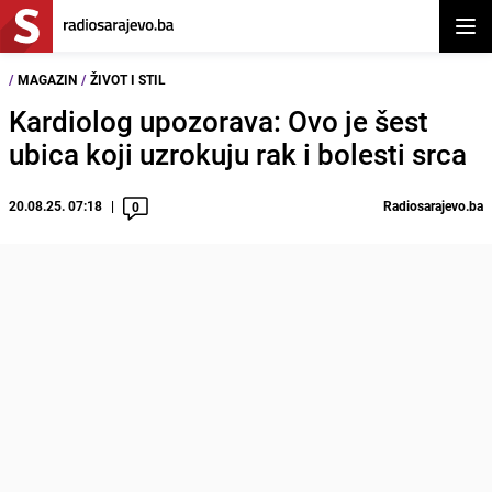
Otvor
/
MAGAZIN
/
ŽIVOT I STIL
Kardiolog upozorava: Ovo je šest
ubica koji uzrokuju rak i bolesti srca
20.08.25. 07:18
Radiosarajevo.ba
0