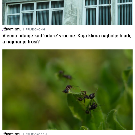
/
ŽIVOT I STIL
I
PRIJE OKO 4H
Vječno pitanje kad 'udare' vrućine: Koja klima najbolje hladi,
a najmanje troši?
/
ŽIVOT I STIL
I
PRIJE OKO 10H