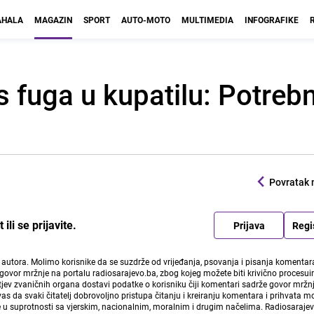
HALA
MAGAZIN
SPORT
AUTO-MOTO
MULTIMEDIA
INFOGRAFIKE
 s fuga u kupatilu: Potre
Povratak 
li se prijavite.
Prijava
Regi
i autora. Molimo korisnike da se suzdrže od vrijeđanja, psovanja i pisanja komentara
govor mržnje na portalu radiosarajevo.ba, zbog kojeg možete biti krivično procesuir
ev zvaničnih organa dostavi podatke o korisniku čiji komentari sadrže govor mržnj
vas da svaki čitatelj dobrovoljno pristupa čitanju i kreiranju komentara i prihvata 
e u suprotnosti sa vjerskim, nacionalnim, moralnim i drugim načelima. Radiosaraje