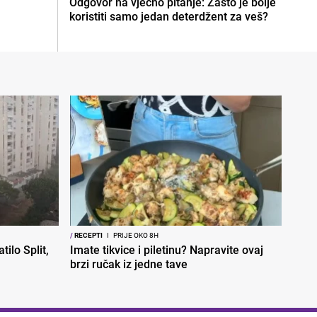
Odgovor na vječno pitanje: Zašto je bolje
koristiti samo jedan deterdžent za veš?
/
RECEPTI
I
PRIJE OKO 8H
tilo Split,
Imate tikvice i piletinu? Napravite ovaj
brzi ručak iz jedne tave