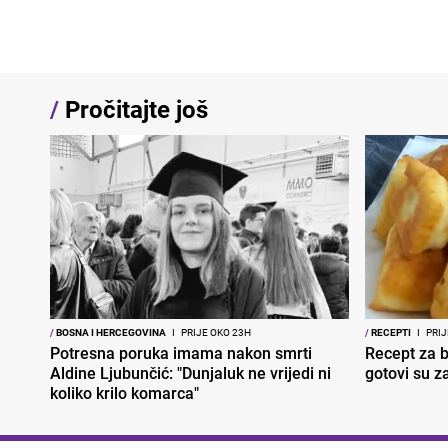
/
Pročitajte još
/
BOSNA I HERCEGOVINA
I
PRIJE OKO 23H
/
RECEPTI
I
PRIJ
Potresna poruka imama nakon smrti
Recept za br
Aldine Ljubunčić: "Dunjaluk ne vrijedi ni
gotovi su z
koliko krilo komarca"