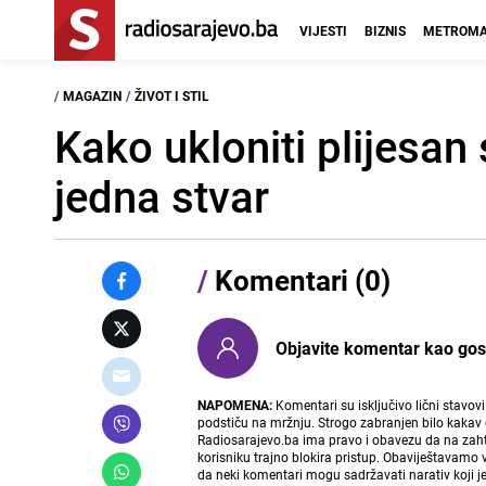
VIJESTI
BIZNIS
METROMA
/
MAGAZIN
/
ŽIVOT I STIL
Kako ukloniti plijesan
jedna stvar
/
Komentari (0)
Objavite komentar kao gost i
NAPOMENA:
Komentari su isključivo lični stavov
podstiču na mržnju. Strogo zabranjen bilo kakav 
Radiosarajevo.ba ima pravo i obavezu da na zahtj
korisniku trajno blokira pristup. Obaviještavamo 
da neki komentari mogu sadržavati narativ koji j