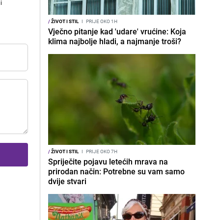
i
/
ŽIVOT I STIL
I
PRIJE OKO 1H
Vječno pitanje kad 'udare' vrućine: Koja
klima najbolje hladi, a najmanje troši?
/
ŽIVOT I STIL
I
PRIJE OKO 7H
Spriječite pojavu letećih mrava na
prirodan način: Potrebne su vam samo
dvije stvari