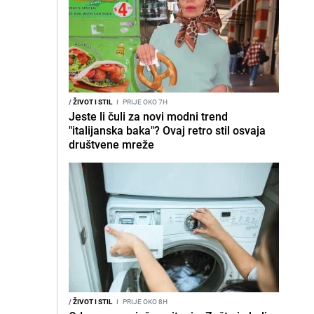
/
ŽIVOT I STIL
I
PRIJE OKO 7H
Jeste li čuli za novi modni trend
"italijanska baka"? Ovaj retro stil osvaja
društvene mreže
/
ŽIVOT I STIL
I
PRIJE OKO 8H