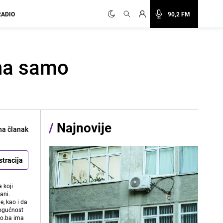
RADIO
90,2 FM
bna samo
/
Najnovije
na članak
stracija
 koji
ani.
e, kao i da
mogućnost
vo.ba ima