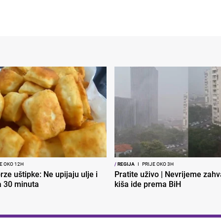
E OKO 12H
/
REGIJA
I
PRIJE OKO 3H
ze uštipke: Ne upijaju ulje i
Pratite uživo | Nevrijeme zahva
a 30 minuta
kiša ide prema BiH