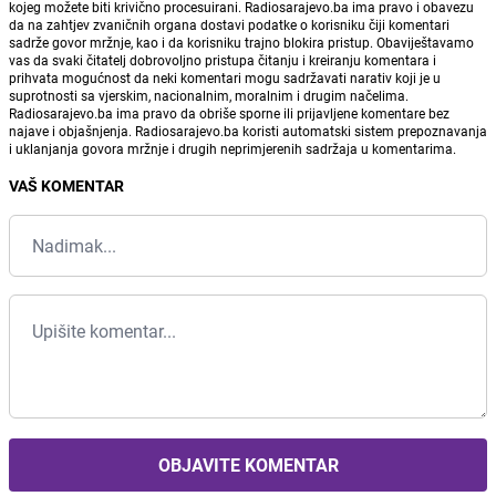
kojeg možete biti krivično procesuirani. Radiosarajevo.ba ima pravo i obavezu
da na zahtjev zvaničnih organa dostavi podatke o korisniku čiji komentari
sadrže govor mržnje, kao i da korisniku trajno blokira pristup. Obaviještavamo
vas da svaki čitatelj dobrovoljno pristupa čitanju i kreiranju komentara i
prihvata mogućnost da neki komentari mogu sadržavati narativ koji je u
suprotnosti sa vjerskim, nacionalnim, moralnim i drugim načelima.
Radiosarajevo.ba ima pravo da obriše sporne ili prijavljene komentare bez
najave i objašnjenja. Radiosarajevo.ba koristi automatski sistem prepoznavanja
i uklanjanja govora mržnje i drugih neprimjerenih sadržaja u komentarima.
VAŠ KOMENTAR
OBJAVITE KOMENTAR