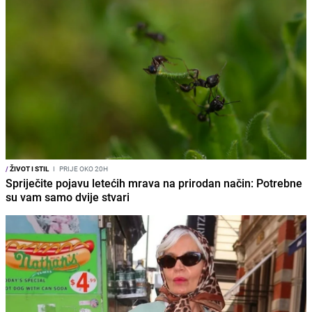
/
ŽIVOT I STIL
I
PRIJE OKO 20H
Spriječite pojavu letećih mrava na prirodan način: Potrebne
su vam samo dvije stvari