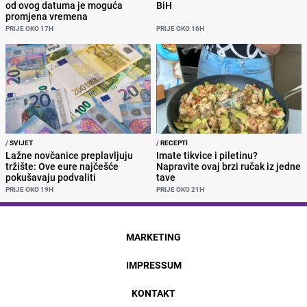
od ovog datuma je moguća
BiH
promjena vremena
PRIJE OKO 17H
PRIJE OKO 16H
/
SVIJET
/
RECEPTI
Lažne novčanice preplavljuju
Imate tikvice i piletinu?
tržište: Ove eure najčešće
Napravite ovaj brzi ručak iz jedne
pokušavaju podvaliti
tave
PRIJE OKO 19H
PRIJE OKO 21H
MARKETING
IMPRESSUM
KONTAKT