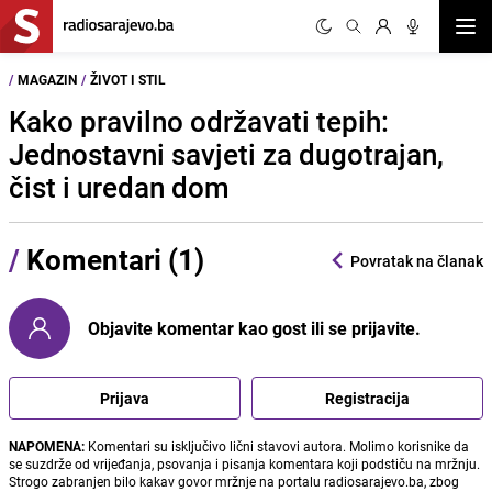
Otvor
/
MAGAZIN
/
ŽIVOT I STIL
Kako pravilno održavati tepih:
Jednostavni savjeti za dugotrajan,
čist i uredan dom
/
Komentari (1)
Povratak na članak
Objavite komentar kao gost ili se prijavite.
Prijava
Registracija
NAPOMENA:
Komentari su isključivo lični stavovi autora. Molimo korisnike da
se suzdrže od vrijeđanja, psovanja i pisanja komentara koji podstiču na mržnju.
Strogo zabranjen bilo kakav govor mržnje na portalu radiosarajevo.ba, zbog