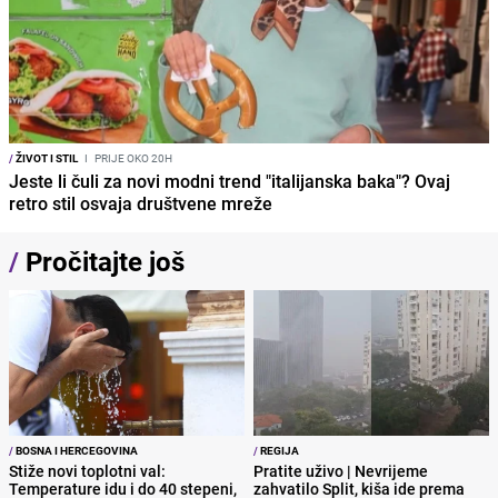
/
ŽIVOT I STIL
I
PRIJE OKO 20H
Jeste li čuli za novi modni trend "italijanska baka"? Ovaj
retro stil osvaja društvene mreže
/
Pročitajte još
/
BOSNA I HERCEGOVINA
/
REGIJA
Stiže novi toplotni val:
Pratite uživo | Nevrijeme
Temperature idu i do 40 stepeni,
zahvatilo Split, kiša ide prema