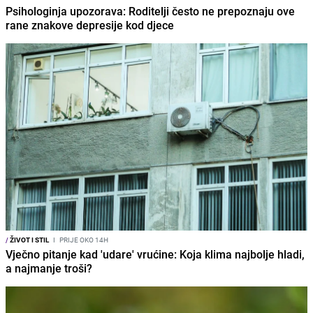
Psihologinja upozorava: Roditelji često ne prepoznaju ove
rane znakove depresije kod djece
/
ŽIVOT I STIL
I
PRIJE OKO 14H
Vječno pitanje kad 'udare' vrućine: Koja klima najbolje hladi,
a najmanje troši?