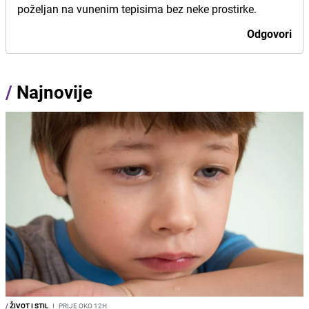
poželjan na vunenim tepisima bez neke prostirke.
Odgovori
/
Najnovije
/
ŽIVOT I STIL
I
PRIJE OKO 12H