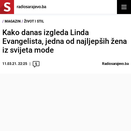
Otvor
/
MAGAZIN
/
ŽIVOT I STIL
Kako danas izgleda Linda
Evangelista, jedna od najljepših žena
iz svijeta mode
11.03.21. 22:25
Radiosarajevo.ba
5