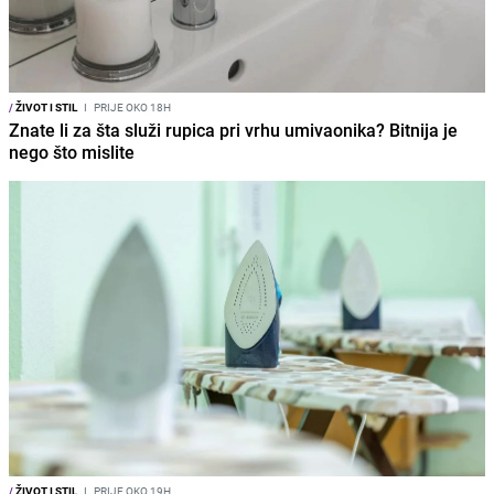
/
ŽIVOT I STIL
I
PRIJE OKO 18H
Znate li za šta služi rupica pri vrhu umivaonika? Bitnija je
nego što mislite
/
ŽIVOT I STIL
I
PRIJE OKO 19H