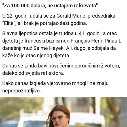
"Za 100.000 dolara, ne ustajem iz kreveta"
.
U 22. godini udala se za Gerald Marie, predsednika
“Elite”, ali brak je potrajao šest godina.
Slavna ljepotica ostala je trudna u 41. godini, a otac
djeteta je francuski biznismen François-Henri Pinault,
današnji muž Salme Hayek. Ali, dugo je odbijala da
kaže ko je otac njenog djeteta.
Danas se Linda bavi povučenim porodičnim životom,
daleko od svjetla reflektora.
Kako danas izgleda vjerovatno mnogi i ne znaju,
neprepoznatljivo.