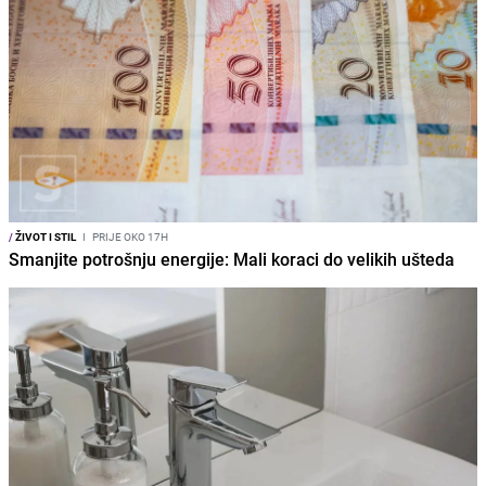
/
ŽIVOT I STIL
I
PRIJE OKO 17H
Smanjite potrošnju energije: Mali koraci do velikih ušteda