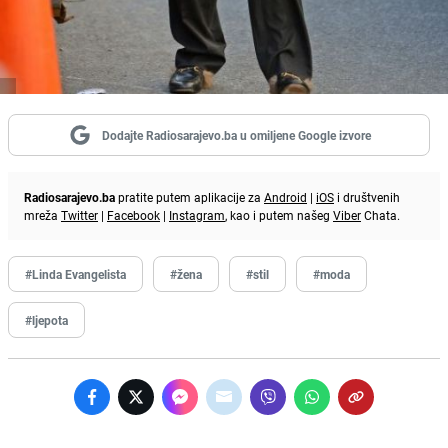
Dodajte Radiosarajevo.ba u omiljene Google izvore
Radiosarajevo.ba
pratite putem aplikacije za
Android
|
iOS
i društvenih
mreža
Twitter
|
Facebook
|
Instagram
, kao i putem našeg
Viber
Chata.
#Linda Evangelista
#žena
#stil
#moda
#ljepota