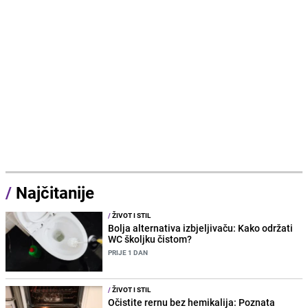
/
Najčitanije
/
ŽIVOT I STIL
Bolja alternativa izbjeljivaču: Kako održati
WC školjku čistom?
PRIJE 1 DAN
/
ŽIVOT I STIL
Očistite rernu bez hemikalija: Poznata