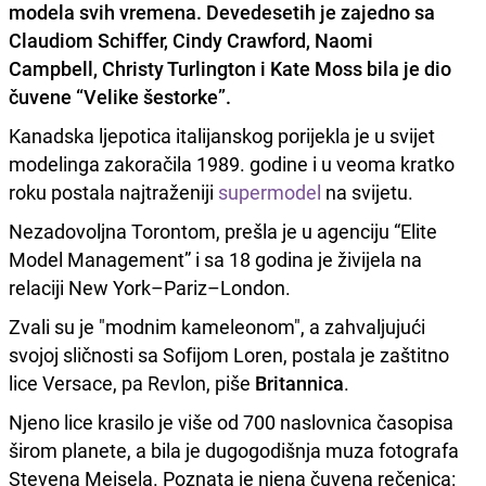
modela svih vremena. Devedesetih je zajedno sa
Claudiom Schiffer, Cindy Crawford, Naomi
Campbell, Christy Turlington i Kate Moss bila je dio
čuvene “Velike šestorke”.
Kanadska ljepotica italijanskog porijekla je u svijet
modelinga zakoračila 1989. godine i u veoma kratko
roku postala najtraženiji
supermodel
na svijetu.
Nezadovoljna Torontom, prešla je u agenciju “Elite
Model Management” i sa 18 godina je živijela na
relaciji New York–Pariz–London.
Zvali su je "modnim kameleonom", a zahvaljujući
svojoj sličnosti sa Sofijom Loren, postala je zaštitno
lice Versace, pa Revlon, piše
Britannica
.
Njeno lice krasilo je više od 700 naslovnica časopisa
širom planete, a bila je dugogodišnja muza fotografa
Stevena Meisela. Poznata je njena čuvena rečenica: