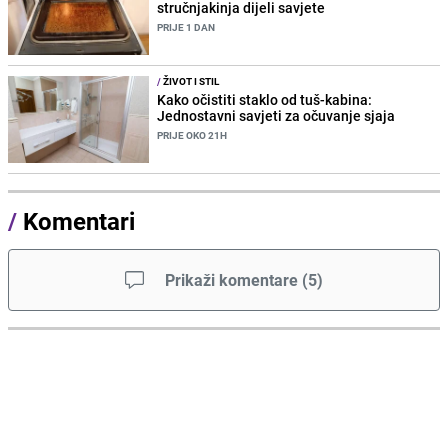
stručnjakinja dijeli savjete
PRIJE 1 DAN
/
ŽIVOT I STIL
Kako očistiti staklo od tuš-kabina:
Jednostavni savjeti za očuvanje sjaja
PRIJE OKO 21H
/
Komentari
Prikaži komentare
(
5
)