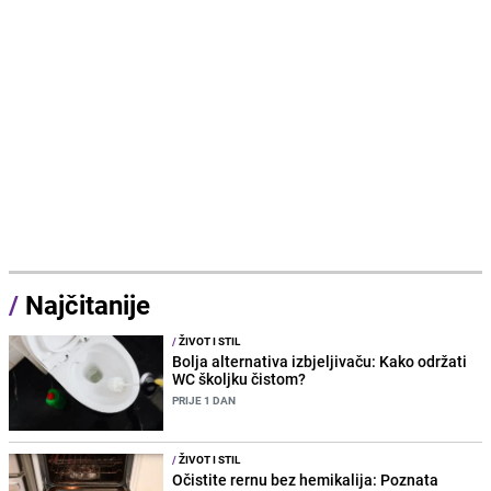
/
Najčitanije
/
ŽIVOT I STIL
Bolja alternativa izbjeljivaču: Kako održati
WC školjku čistom?
PRIJE 1 DAN
/
ŽIVOT I STIL
Očistite rernu bez hemikalija: Poznata