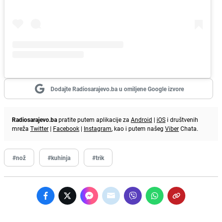
Dodajte Radiosarajevo.ba u omiljene Google izvore
Radiosarajevo.ba
pratite putem aplikacije za
Android
|
iOS
i društvenih
mreža
Twitter
|
Facebook
|
Instagram
, kao i putem našeg
Viber
Chata.
#nož
#kuhinja
#trik