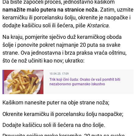
Da biste započeli proces, jednostavno kašikom
namažite malo putera na stranice noža.
Zatim, uzmite
keramičku ili porcelansku šolju, okrenite je naopačke i
dodajte kašičicu soli ili šećera, piše
Krstarica.
Na kraju, pomjerite sječivo duž keramičkog oboda
šolje i ponovite pokret najmanje 20 puta sa svake
strane. Ova jednostavna i brza praksa vraća oštrinu,
što će nož učiniti kao nov; ukratko:
10.04.25. 17:09
Trik koji čini čuda: Ovako će vaš pomfrit biti
nezaboravno gurmansko iskustvo
Kašikom nanesite puter na obje strane noža;
Okrenite keramičku ili porcelansku šolju naopačke;
Dodajte kašičicu soli ili šećera na dno šolje.
Prevucite sejčivo preko keramike, 20 puta sa svake