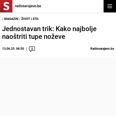
Otvor
/
MAGAZIN
/
ŽIVOT I STIL
Jednostavan trik: Kako najbolje
naoštriti tupe noževe
13.06.25. 06:30
Radiosarajevo.ba
3