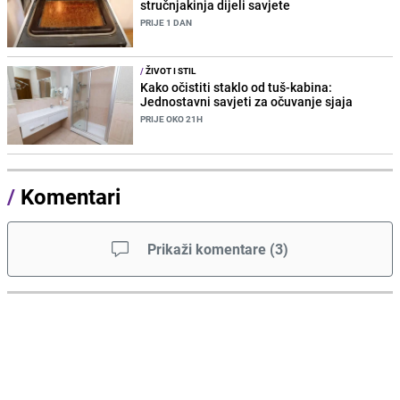
stručnjakinja dijeli savjete
PRIJE 1 DAN
/
ŽIVOT I STIL
Kako očistiti staklo od tuš-kabina:
Jednostavni savjeti za očuvanje sjaja
PRIJE OKO 21H
/
Komentari
Prikaži komentare
(
3
)