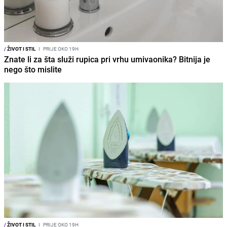
/
ŽIVOT I STIL
I
PRIJE OKO 19H
Znate li za šta služi rupica pri vrhu umivaonika? Bitnija je
nego što mislite
/
ŽIVOT I STIL
I
PRIJE OKO 19H