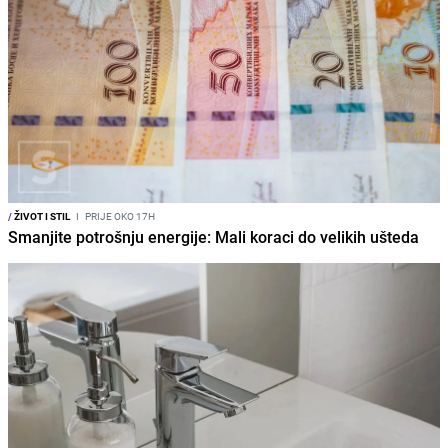
/
ŽIVOT I STIL
I
PRIJE OKO 17H
Smanjite potrošnju energije: Mali koraci do velikih ušteda