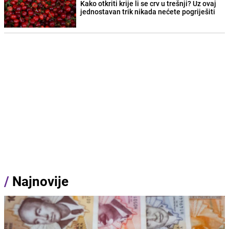
Kako otkriti krije li se crv u trešnji? Uz ovaj
jednostavan trik nikada nećete pogriješiti
/
Najnovije