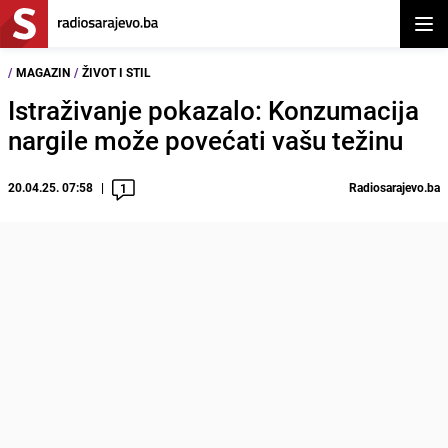
Otvor
/
MAGAZIN
/
ŽIVOT I STIL
Istraživanje pokazalo: Konzumacija
nargile može povećati vašu težinu
20.04.25. 07:58
Radiosarajevo.ba
1