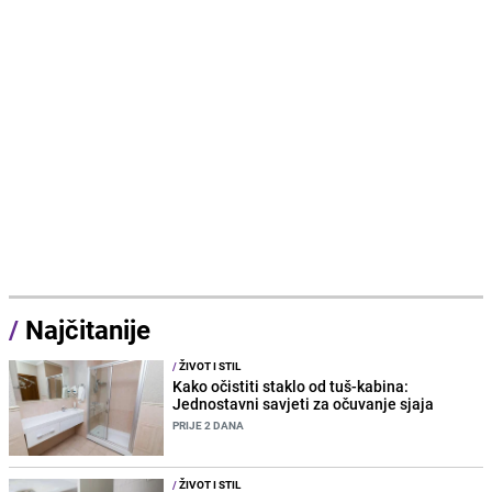
/
Najčitanije
/
ŽIVOT I STIL
Kako očistiti staklo od tuš-kabina:
Jednostavni savjeti za očuvanje sjaja
PRIJE 2 DANA
/
ŽIVOT I STIL