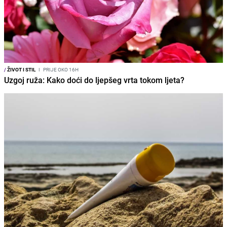
/
ŽIVOT I STIL
I
PRIJE OKO 16H
Uzgoj ruža: Kako doći do ljepšeg vrta tokom ljeta?