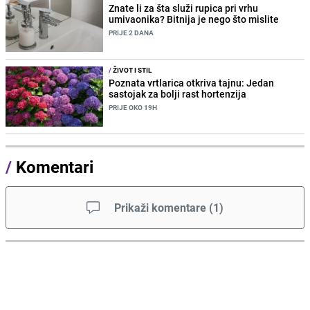
Znate li za šta služi rupica pri vrhu
umivaonika? Bitnija je nego što mislite
PRIJE 2 DANA
/
ŽIVOT I STIL
Poznata vrtlarica otkriva tajnu: Jedan
sastojak za bolji rast hortenzija
PRIJE OKO 19H
/
Komentari
Prikaži komentare
(
1
)