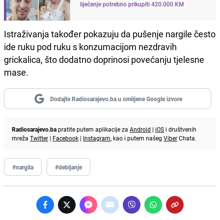
liječenje potrebno prikupiti 420.000 KM
Istraživanja također pokazuju da pušenje nargile često
ide ruku pod ruku s konzumacijom nezdravih
grickalica, što dodatno doprinosi povećanju tjelesne
mase.
Dodajte Radiosarajevo.ba u omiljene Google izvore
Radiosarajevo.ba
pratite putem aplikacije za
Android
|
iOS
i društvenih
mreža
Twitter
|
Facebook
|
Instagram
, kao i putem našeg
Viber
Chata.
#nargila
#debljanje