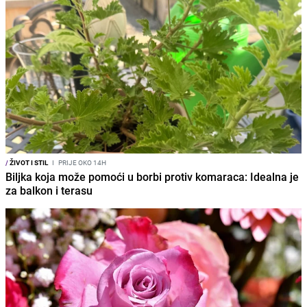
/
ŽIVOT I STIL
I
PRIJE OKO 14H
Biljka koja može pomoći u borbi protiv komaraca: Idealna je
za balkon i terasu