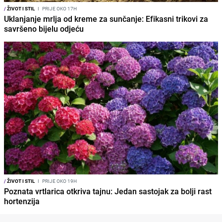
/
ŽIVOT I STIL
I
PRIJE OKO 17H
Uklanjanje mrlja od kreme za sunčanje: Efikasni trikovi za
savršeno bijelu odjeću
/
ŽIVOT I STIL
I
PRIJE OKO 19H
Poznata vrtlarica otkriva tajnu: Jedan sastojak za bolji rast
hortenzija