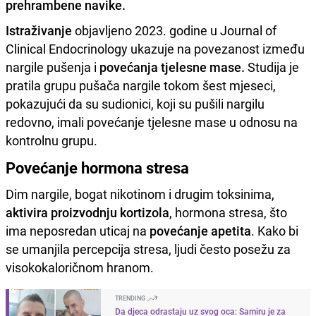
prehrambene navike.
Istraživanje
objavljeno 2023. godine u Journal of
Clinical Endocrinology ukazuje na povezanost između
nargile pušenja i
povećanja tjelesne mase.
Studija je
pratila grupu pušača nargile tokom šest mjeseci,
pokazujući da su sudionici, koji su pušili nargilu
redovno, imali povećanje tjelesne mase u odnosu na
kontrolnu grupu.
Povećanje hormona stresa
Dim nargile, bogat nikotinom i drugim toksinima,
aktivira proizvodnju kortizola
, hormona stresa, što
ima neposredan uticaj na
povećanje apetita
. Kako bi
se umanjila percepcija stresa, ljudi često posežu za
visokokaloričnom hranom.
TRENDING
Da djeca odrastaju uz svog oca: Samiru je za