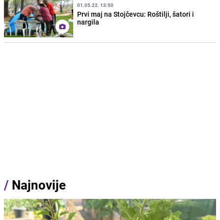
01.05.22. 13:50
Prvi maj na Stojčevcu: Roštilji, šatori i
nargila
/
Najnovije