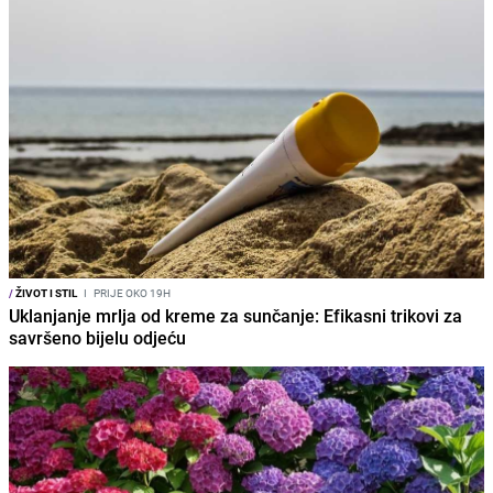
/
ŽIVOT I STIL
I
PRIJE OKO 19H
Uklanjanje mrlja od kreme za sunčanje: Efikasni trikovi za
savršeno bijelu odjeću