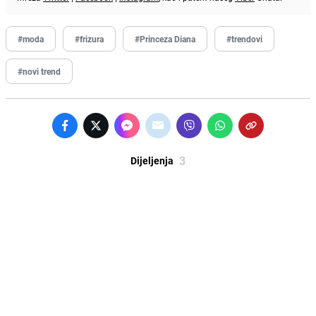
#moda
#frizura
#Princeza Diana
#trendovi
#novi trend
3
Dijeljenja