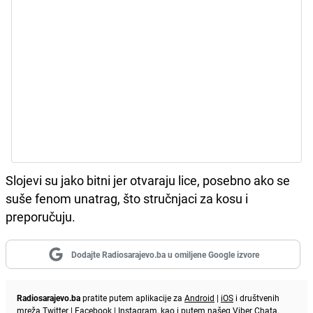
Slojevi su jako bitni jer otvaraju lice, posebno ako se
suše fenom unatrag, što stručnjaci za kosu i
preporučuju.
Dodajte Radiosarajevo.ba u omiljene Google izvore
Radiosarajevo.ba
pratite putem aplikacije za
Android
|
iOS
i društvenih
mreža
Twitter
|
Facebook
|
Instagram
, kao i putem našeg
Viber
Chata.