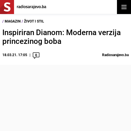
Otvor
/
MAGAZIN
/
ŽIVOT I STIL
Inspiriran Dianom: Moderna verzija
princezinog boba
18.03.21. 17:05
Radiosarajevo.ba
0