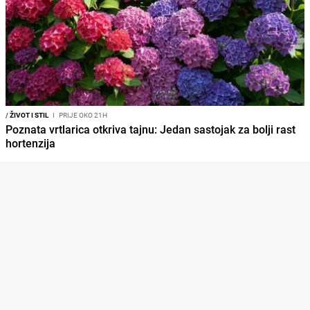
/
ŽIVOT I STIL
I
PRIJE OKO 21H
Poznata vrtlarica otkriva tajnu: Jedan sastojak za bolji rast
hortenzija