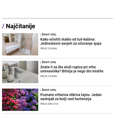
/
Najčitanije
/
ŽIVOT I STIL
Kako očistiti staklo od tuš-kabina:
Jednostavni savjeti za očuvanje sjaja
PRIJE 2 DANA
/
ŽIVOT I STIL
Znate li za šta služi rupica pri vrhu
umivaonika? Bitnija je nego što mislite
PRIJE 2 DANA
/
ŽIVOT I STIL
Poznata vrtlarica otkriva tajnu: Jedan
sastojak za bolji rast hortenzija
PRIJE OKO 21H