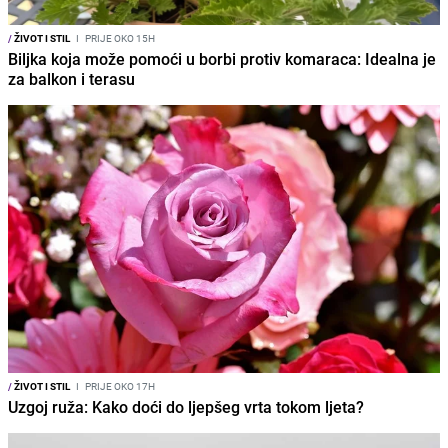
/
ŽIVOT I STIL
I
PRIJE OKO 15H
Biljka koja može pomoći u borbi protiv komaraca: Idealna je
za balkon i terasu
/
ŽIVOT I STIL
I
PRIJE OKO 17H
Uzgoj ruža: Kako doći do ljepšeg vrta tokom ljeta?