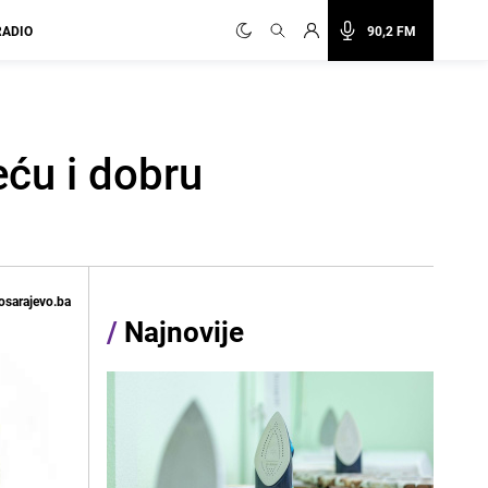
RADIO
90,2 FM
eću i dobru
osarajevo.ba
/
Najnovije