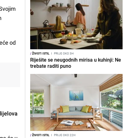
 Svojim
m
reće od
/
ŽIVOT I STIL
I
PRIJE OKO 3H
Riješite se neugodnih mirisa u kuhinji: Ne
trebate raditi puno
dijelova
/
ŽIVOT I STIL
I
PRIJE OKO 22H
 pa će u