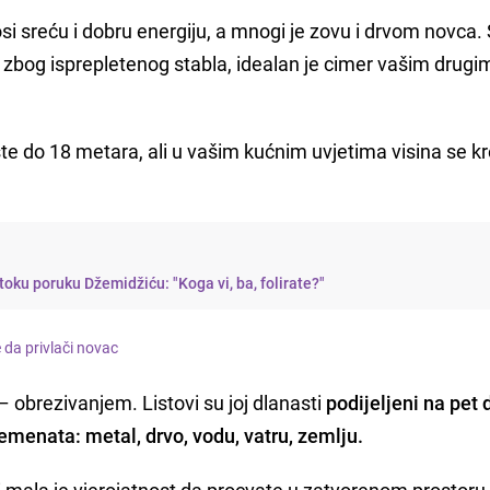
si sreću i dobru energiju, a mnogi je zovu i drvom novca.
 zbog isprepletenog stabla, idealan je cimer vašim drugi
ste do 18 metara, ali u vašim kućnim uvjetima visina se k
oku poruku Džemidžiću: "Koga vi, ba, folirate?"
e da privlači novac
 – obrezivanjem. Listovi su joj dlanasti
podijeljeni na pet 
lemenata: metal, drvo, vodu, vatru, zemlju.
 ali mala je vjerojatnost da procvate u zatvorenom prostoru