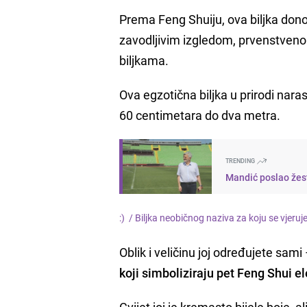
Prema Feng Shuiju, ova biljka dono
zavodljivim izgledom, prvenstveno
biljkama.
Ova egzotična biljka u prirodi nara
60 centimetara do dva metra.
TRENDING
Mandić poslao žest
:) /
Biljka neobičnog naziva za koju se vjeruj
Oblik i veličinu joj određujete sami
koji simboliziraju pet Feng Shui e
Cvijet joj je kremasto bijele boje,