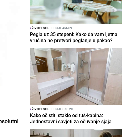
/
ŽIVOT I STIL
I
PRIJE 45MIN
Pegla uz 35 stepeni: Kako da vam ljetna
vrućina ne pretvori peglanje u pakao?
/
ŽIVOT I STIL
I
PRIJE OKO 2H
Kako očistiti staklo od tuš-kabina:
psolutni
Jednostavni savjeti za očuvanje sjaja