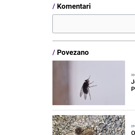
/
Komentari
/
Povezano
30
J
P
29
O