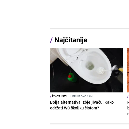
/
Najčitanije
/
ŽIVOT I STIL
I
PRIJE OKO 14H
/
Bolja alternativa izbjeljivaču: Kako
održati WC školjku čistom?
b
r