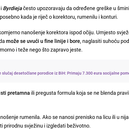
i
Byrdieja
često upozoravaju da određene greške u šmin
 posebno kada je riječ o korektoru, rumenilu i konturi.
komjerno nanošenje korektora ispod očiju. Umjesto svjež
oda
može se uvući u fine linije i bore
, naglasiti suhoću po
a umorno i teže nego što zapravo jeste.
 slučaj desetočlane porodice iz BiH: Primaju 7.300 eura socijalne pom
isti pretamna
ili pregusta formula koja se ne blenda pravi
šenje rumenila. Ako se nanosi prenisko na licu ili u nija
i prirodnu svježinu i izgledati beživotno.