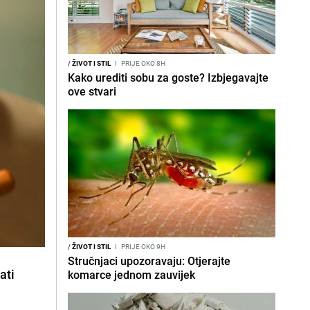
/
ŽIVOT I STIL
I
PRIJE OKO 8H
Kako urediti sobu za goste? Izbjegavajte
ove stvari
/
ŽIVOT I STIL
I
PRIJE OKO 9H
Stručnjaci upozoravaju: Otjerajte
ati
komarce jednom zauvijek