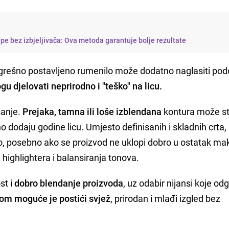
rape bez izbjeljivača: Ova metoda garantuje bolje rezultate
ogrešno postavljeno rumenilo može dodatno naglasiti po
u djelovati neprirodno i "teško" na licu.
sanje.
Prejaka, tamna ili loše izblendana
kontura može stv
lno dodaju godine licu. Umjesto definisanih i skladnih crta, 
o, posebno ako se proizvod ne uklopi dobro u ostatak m
 highlightera i balansiranja tonova.
st i
dobro blendanje proizvoda
, uz odabir nijansi koje od
om moguće je postići svjež
, prirodan i mlađi izgled bez