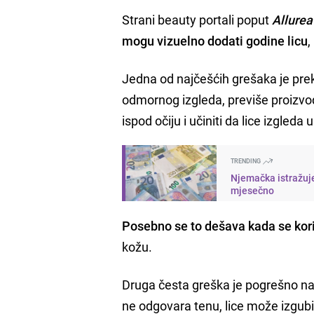
Strani beauty portali poput
Allurea
mogu vizuelno dodati godine licu
,
Jedna od najčešćih grešaka je pre
odmornog izgleda, previše proizv
ispod očiju i učiniti da lice izgled
TRENDING
Njemačka istražuje
mjesečno
Posebno se to dešava kada se kor
kožu.
Druga česta greška je pogrešno nano
ne odgovara tenu, lice može izgubit