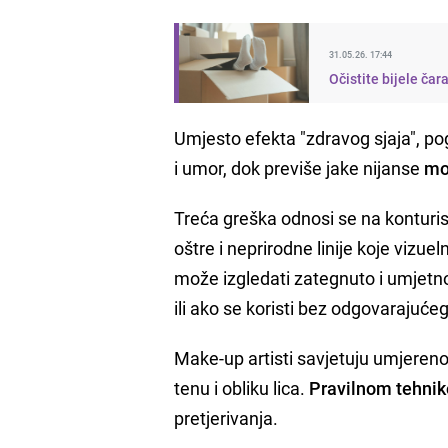
31.05.26. 17:44
Očistite bijele ča
Umjesto efekta "zdravog sjaja", p
i umor, dok previše jake nijanse
mog
Treća greška odnosi se na konturi
oštre i neprirodne linije koje vizue
može izgledati zategnuto i umjetn
ili ako se koristi bez odgovarajućeg
Make-up artisti savjetuju umjereno
tenu i obliku lica.
Pravilnom tehnik
pretjerivanja.