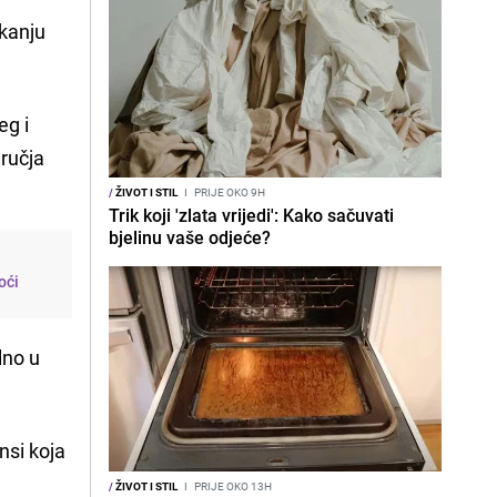
kanju
eg i
dručja
/
ŽIVOT I STIL
I
PRIJE OKO 9H
Trik koji 'zlata vrijedi': Kako sačuvati
bjelinu vaše odjeće?
oći
lno u
nsi koja
/
ŽIVOT I STIL
I
PRIJE OKO 13H