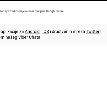
Dodajte Radiosarajevo.ba u omiljene Google izvore
aplikacije za
Android
|
iOS
i društvenih mreža
Twitter
|
utem našeg
Viber
Chata.