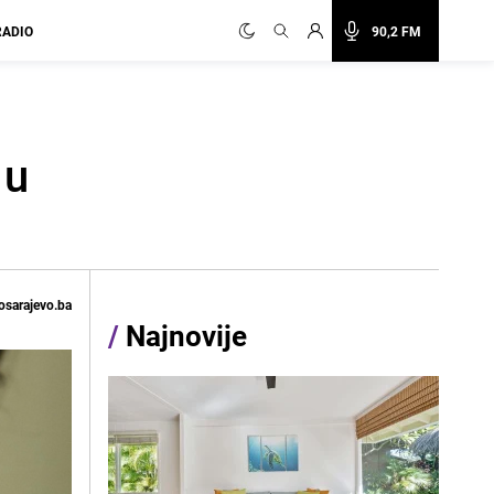
RADIO
90,2 FM
 u
osarajevo.ba
/
Najnovije