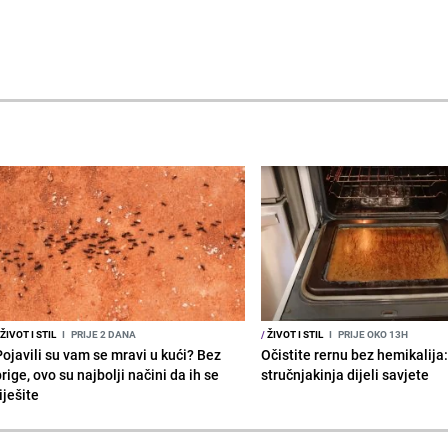
ŽIVOT I STIL
I
PRIJE 2 DANA
/
ŽIVOT I STIL
I
PRIJE OKO 13H
Pojavili su vam se mravi u kući? Bez
Očistite rernu bez hemikalija
rige, ovo su najbolji načini da ih se
stručnjakinja dijeli savjete
iješite