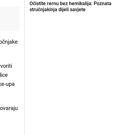
Očistite rernu bez hemikalija: Poznata
stručnjakinja dijeli savjete
dočnjake
oriti
lice
ake-upa
govaraju