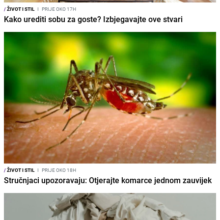
/
ŽIVOT I STIL
I
PRIJE OKO 17H
Kako urediti sobu za goste? Izbjegavajte ove stvari
/
ŽIVOT I STIL
I
PRIJE OKO 18H
Stručnjaci upozoravaju: Otjerajte komarce jednom zauvijek