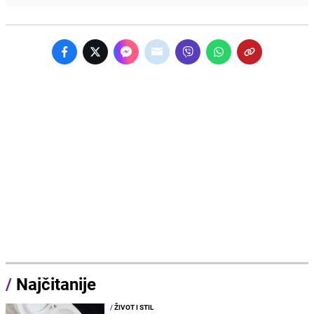
/
Najčitanije
/
ŽIVOT I STIL