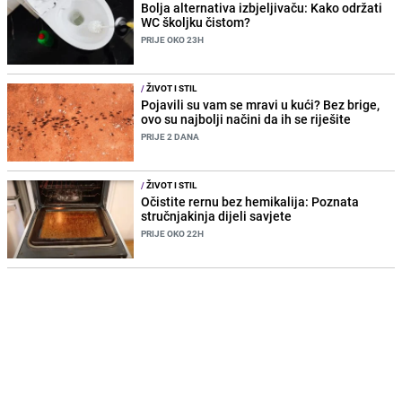
Bolja alternativa izbjeljivaču: Kako održati
WC školjku čistom?
PRIJE OKO 23H
/
ŽIVOT I STIL
Pojavili su vam se mravi u kući? Bez brige,
ovo su najbolji načini da ih se riješite
PRIJE 2 DANA
/
ŽIVOT I STIL
Očistite rernu bez hemikalija: Poznata
stručnjakinja dijeli savjete
PRIJE OKO 22H