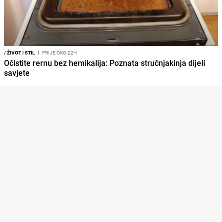
/
ŽIVOT I STIL
I
PRIJE OKO 22H
Očistite rernu bez hemikalija: Poznata stručnjakinja dijeli
savjete