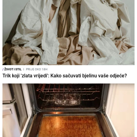
/
ŽIVOT I STIL
I
PRIJE OKO 18H
Trik koji 'zlata vrijedi': Kako sačuvati bjelinu vaše odjeće?