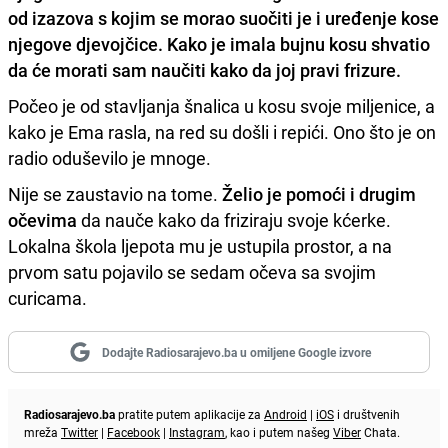
od izazova s kojim se morao suočiti je i uređenje kose
njegove djevojčice. Kako je imala bujnu kosu shvatio
da će morati sam naučiti kako da joj pravi frizure.
Počeo je od stavljanja šnalica u kosu svoje miljenice, a
kako je Ema rasla, na red su došli i repići. Ono što je on
radio oduševilo je mnoge.
Nije se zaustavio na tome.
Želio je pomoći i drugim
očevima
da nauče kako da friziraju svoje kćerke.
Lokalna škola ljepota mu je ustupila prostor, a na
prvom satu pojavilo se sedam očeva sa svojim
curicama.
Dodajte Radiosarajevo.ba u omiljene Google izvore
Radiosarajevo.ba
pratite putem aplikacije za
Android
|
iOS
i društvenih
mreža
Twitter
|
Facebook
|
Instagram
, kao i putem našeg
Viber
Chata.