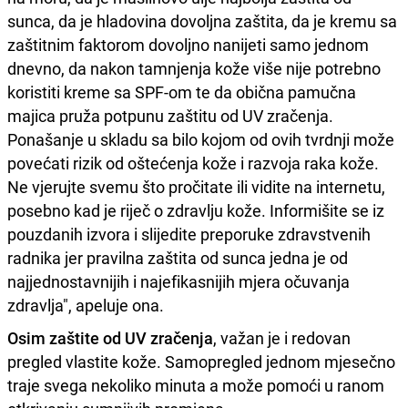
sunca, da je hladovina dovoljna zaštita, da je kremu sa
zaštitnim faktorom dovoljno nanijeti samo jednom
dnevno, da nakon tamnjenja kože više nije potrebno
koristiti kreme sa SPF-om te da obična pamučna
majica pruža potpunu zaštitu od UV zračenja.
Ponašanje u skladu sa bilo kojom od ovih tvrdnji može
povećati rizik od oštećenja kože i razvoja raka kože.
Ne vjerujte svemu što pročitate ili vidite na internetu,
posebno kad je riječ o zdravlju kože. Informišite se iz
pouzdanih izvora i slijedite preporuke zdravstvenih
radnika jer pravilna zaštita od sunca jedna je od
najjednostavnijih i najefikasnijih mjera očuvanja
zdravlja", apeluje ona.
Osim zaštite od UV zračenja
, važan je i redovan
pregled vlastite kože. Samopregled jednom mjesečno
traje svega nekoliko minuta a može pomoći u ranom