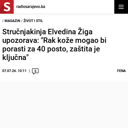
Otvor
/
MAGAZIN
/
ŽIVOT I STIL
Stručnjakinja Elvedina Žiga
upozorava: "Rak kože mogao bi
porasti za 40 posto, zaštita je
ključna"
07.07.26. 10:11
FENA
3