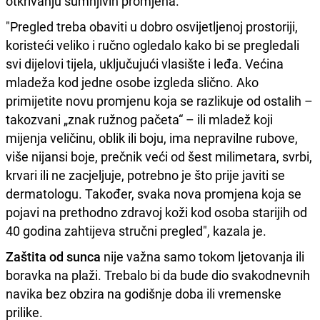
otkrivanju sumnjivih promjena.
"Pregled treba obaviti u dobro osvijetljenoj prostoriji,
koristeći veliko i ručno ogledalo kako bi se pregledali
svi dijelovi tijela, uključujući vlasište i leđa. Većina
mladeža kod jedne osobe izgleda slično. Ako
primijetite novu promjenu koja se razlikuje od ostalih –
takozvani „znak ružnog pačeta“ – ili mladež koji
mijenja veličinu, oblik ili boju, ima nepravilne rubove,
više nijansi boje, prečnik veći od šest milimetara, svrbi,
krvari ili ne zacjeljuje, potrebno je što prije javiti se
dermatologu. Također, svaka nova promjena koja se
pojavi na prethodno zdravoj koži kod osoba starijih od
40 godina zahtijeva stručni pregled", kazala je.
Zaštita od sunca
nije važna samo tokom ljetovanja ili
boravka na plaži. Trebalo bi da bude dio svakodnevnih
navika bez obzira na godišnje doba ili vremenske
prilike.