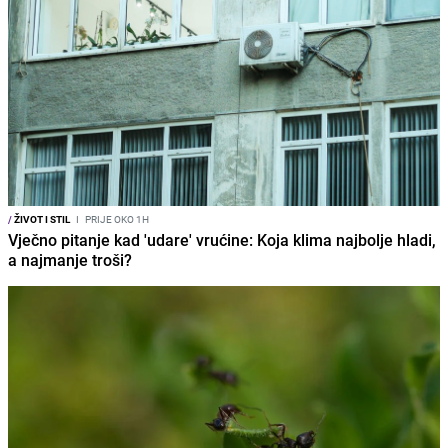
/
ŽIVOT I STIL
I
PRIJE OKO 1H
Vječno pitanje kad 'udare' vrućine: Koja klima najbolje hladi,
a najmanje troši?