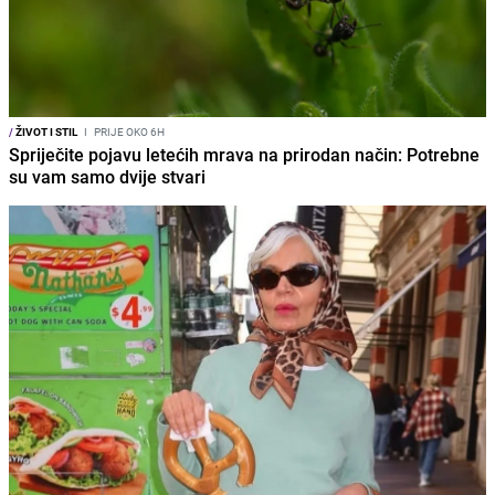
/
ŽIVOT I STIL
I
PRIJE OKO 6H
Spriječite pojavu letećih mrava na prirodan način: Potrebne
su vam samo dvije stvari