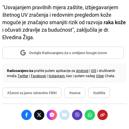
"Usvajanjem pravilnih mjera zaštite, izbjegavanjem
štetnog UV zračenja i redovnim pregledom kože
moguće je značajno smanjiti rizik od razvoja
raka kože
i očuvati zdravlje za budućnost", zaključila je dr.
Elvedina Žiga.
Dodajte Radiosarajevo.ba u omiljene Google izvore
Radiosarajevo.ba
pratite putem aplikacije za
Android
|
iOS
i društvenih
mreža
Twitter
|
Facebook
|
Instagram
, kao i putem našeg
Viber
Chata.
#Zavod za javno zdravstvo FBiH
#sunce
#zaštita