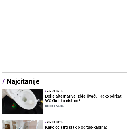
/
Najčitanije
/
ŽIVOT I STIL
Bolja alternativa izbjeljivaču: Kako održati
WC školjku čistom?
PRIJE 2 DANA
/
ŽIVOT I STIL
Kako očistiti staklo od tuš-kabina: