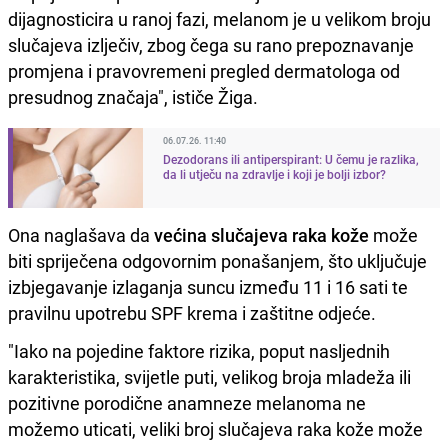
dijagnosticira u ranoj fazi, melanom je u velikom broju
slučajeva izlječiv, zbog čega su rano prepoznavanje
promjena i pravovremeni pregled dermatologa od
presudnog značaja", ističe Žiga.
06.07.26. 11:40
Dezodorans ili antiperspirant: U čemu je razlika,
da li utječu na zdravlje i koji je bolji izbor?
Ona naglašava da
većina slučajeva raka kože
može
biti spriječena odgovornim ponašanjem, što uključuje
izbjegavanje izlaganja suncu između 11 i 16 sati te
pravilnu upotrebu SPF krema i zaštitne odjeće.
"Iako na pojedine faktore rizika, poput nasljednih
karakteristika, svijetle puti, velikog broja mladeža ili
pozitivne porodične anamneze melanoma ne
možemo uticati, veliki broj slučajeva raka kože može