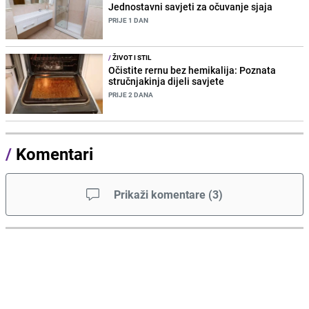
Jednostavni savjeti za očuvanje sjaja
PRIJE 1 DAN
/
ŽIVOT I STIL
Očistite rernu bez hemikalija: Poznata
stručnjakinja dijeli savjete
PRIJE 2 DANA
/
Komentari
Prikaži komentare
(
3
)