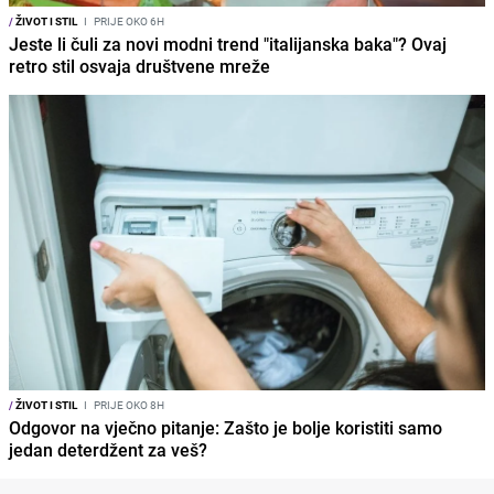
/
ŽIVOT I STIL
I
PRIJE OKO 6H
Jeste li čuli za novi modni trend "italijanska baka"? Ovaj
retro stil osvaja društvene mreže
/
ŽIVOT I STIL
I
PRIJE OKO 8H
Odgovor na vječno pitanje: Zašto je bolje koristiti samo
jedan deterdžent za veš?