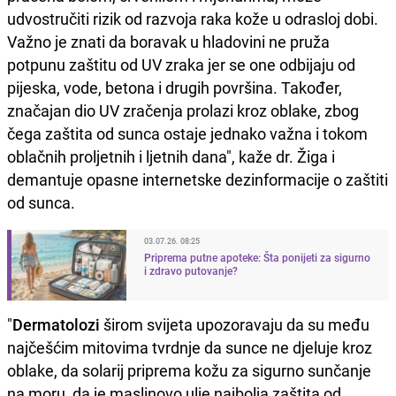
udvostručiti rizik od razvoja raka kože u odrasloj dobi.
Važno je znati da boravak u hladovini ne pruža
potpunu zaštitu od UV zraka jer se one odbijaju od
pijeska, vode, betona i drugih površina. Također,
značajan dio UV zračenja prolazi kroz oblake, zbog
čega zaštita od sunca ostaje jednako važna i tokom
oblačnih proljetnih i ljetnih dana", kaže dr. Žiga i
demantuje opasne internetske dezinformacije o zaštiti
od sunca.
03.07.26. 08:25
Priprema putne apoteke: Šta ponijeti za sigurno
i zdravo putovanje?
"
Dermatolozi
širom svijeta upozoravaju da su među
najčešćim mitovima tvrdnje da sunce ne djeluje kroz
oblake, da solarij priprema kožu za sigurno sunčanje
na moru, da je maslinovo ulje najbolja zaštita od