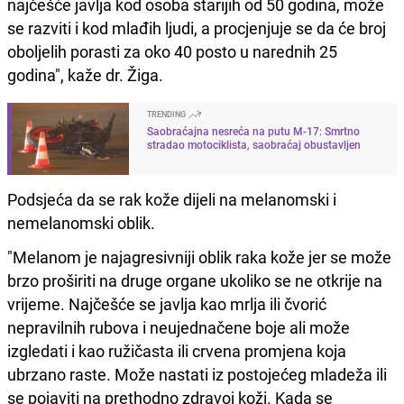
najčešće javlja kod osoba starijih od 50 godina, može
se razviti i kod mlađih ljudi, a procjenjuje se da će broj
oboljelih porasti za oko 40 posto u narednih 25
godina", kaže dr. Žiga.
TRENDING
Saobraćajna nesreća na putu M-17: Smrtno
stradao motociklista, saobraćaj obustavljen
Podsjeća da se rak kože dijeli na melanomski i
nemelanomski oblik.
"Melanom je najagresivniji oblik raka kože jer se može
brzo proširiti na druge organe ukoliko se ne otkrije na
vrijeme. Najčešće se javlja kao mrlja ili čvorić
nepravilnih rubova i neujednačene boje ali može
izgledati i kao ružičasta ili crvena promjena koja
ubrzano raste. Može nastati iz postojećeg mladeža ili
se pojaviti na prethodno zdravoj koži. Kada se