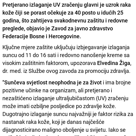
Pretjerano izlaganje UV zračenju glavni je uzrok raka
kože čiji se porast očekuje za 40 posto u idućih 25
godina, što zahtijeva svakodnevnu zaštitu i redovne
preglede, objavio je Zavod za javno zdravstvo
Federacije Bosne i Hercegovine.
Ključne mjere zaštite uključuju izbjegavanje izlaganja
suncu od 11 do 16 sati i redovno nanošenje kreme sa
visokim zaštitnim faktorom, upozorava
Elvedina Žiga
,
dr. med. iz Službe ovog zavoda za promociju zdravlja.
"Sunčeva svjetlost neophodna je za život
i ima brojne
pozitivne učinke na organizam, ali pretjerano i
nezaštićeno izlaganje ultraljubičastom (UV) zračenju
može imati ozbiljne posljedice po zdravlje kože.
Dugotrajno izlaganje suncu najvažniji je faktor rizika za
nastanak raka kože, koji je danas najčešće
dijagnosticirano maligno oboljenje u svijetu. Iako se