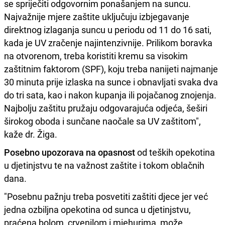
se spriječiti odgovornim ponašanjem na suncu.
Najvažnije mjere zaštite uključuju izbjegavanje
direktnog izlaganja suncu u periodu od 11 do 16 sati,
kada je UV zračenje najintenzivnije. Prilikom boravka
na otvorenom, treba koristiti kremu sa visokim
zaštitnim faktorom (SPF), koju treba nanijeti najmanje
30 minuta prije izlaska na sunce i obnavljati svaka dva
do tri sata, kao i nakon kupanja ili pojačanog znojenja.
Najbolju zaštitu pružaju odgovarajuća odjeća, šeširi
širokog oboda i sunčane naočale sa UV zaštitom",
kaže dr. Žiga.
Posebno upozorava na opasnost
od teških opekotina
u djetinjstvu te na važnost zaštite i tokom oblačnih
dana.
"Posebnu pažnju treba posvetiti zaštiti djece jer već
jedna ozbiljna opekotina od sunca u djetinjstvu,
praćena bolom, crvenilom i mjehurima, može