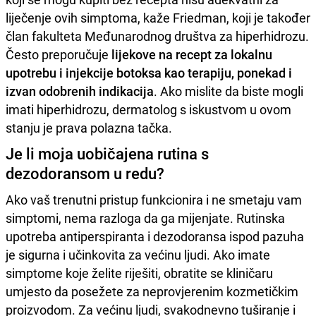
liječenje ovih simptoma, kaže Friedman, koji je također
član fakulteta Međunarodnog društva za hiperhidrozu.
Često preporučuje
lijekove na recept za lokalnu
upotrebu i injekcije botoksa kao terapiju, ponekad i
izvan odobrenih indikacija
. Ako mislite da biste mogli
imati hiperhidrozu, dermatolog s iskustvom u ovom
stanju je prava polazna tačka.
Je li moja uobičajena rutina s
dezodoransom u redu?
Ako vaš trenutni pristup funkcionira i ne smetaju vam
simptomi, nema razloga da ga mijenjate. Rutinska
upotreba antiperspiranta i dezodoransa ispod pazuha
je sigurna i učinkovita za većinu ljudi. Ako imate
simptome koje želite riješiti, obratite se kliničaru
umjesto da posežete za neprovjerenim kozmetičkim
proizvodom. Za većinu ljudi, svakodnevno tuširanje i