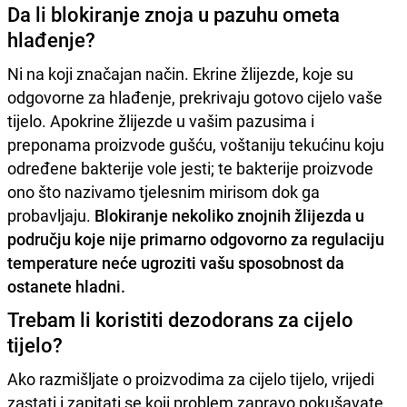
Da li blokiranje znoja u pazuhu ometa
hlađenje?
Ni na koji značajan način. Ekrine žlijezde, koje su
odgovorne za hlađenje, prekrivaju gotovo cijelo vaše
tijelo. Apokrine žlijezde u vašim pazusima i
preponama proizvode gušću, voštaniju tekućinu koju
određene bakterije vole jesti; te bakterije proizvode
ono što nazivamo tjelesnim mirisom dok ga
probavljaju.
Blokiranje nekoliko znojnih žlijezda u
području koje nije primarno odgovorno za regulaciju
temperature neće ugroziti vašu sposobnost da
ostanete hladni.
Trebam li koristiti dezodorans za cijelo
tijelo?
Ako razmišljate o proizvodima za cijelo tijelo, vrijedi
zastati i zapitati se koji problem zapravo pokušavate