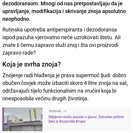
dezodoransom. Mnogi od nas pretpostavljaju da je
upravljanje, modifikacija i skrivanje znoja apsolutno
neophodno.
Rutinska upotreba antiperspiranta i dezodoransa
ispod pazuha vjerovatno neće uzrokovati štetu. Ali
znate li čemu zapravo služi znoj i šta ovi proizvodi
zapravo rade?
Koja je svrha znoja?
Znojenje radi hlađenja je prava supermoć ljudi: dobro
obučen čovjek može izbaciti skoro 4 litre znoja na sat,
održavajući tijelo funkcionalnim na vrućini koja bi
onesposobila većinu drugih životinja.
TRENDING
Slijepom mužu pucala u glavu: Zatražen pritvor
ženi iz Bosanske Krupe