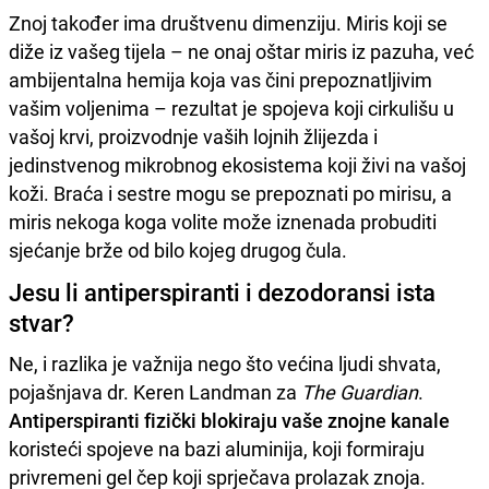
Znoj također ima društvenu dimenziju. Miris koji se
diže iz vašeg tijela – ne onaj oštar miris iz pazuha, već
ambijentalna hemija koja vas čini prepoznatljivim
vašim voljenima – rezultat je spojeva koji cirkulišu u
vašoj krvi, proizvodnje vaših lojnih žlijezda i
jedinstvenog mikrobnog ekosistema koji živi na vašoj
koži. Braća i sestre mogu se prepoznati po mirisu, a
miris nekoga koga volite može iznenada probuditi
sjećanje brže od bilo kojeg drugog čula.
Jesu li antiperspiranti i dezodoransi ista
stvar?
Ne, i razlika je važnija nego što većina ljudi shvata,
pojašnjava dr. Keren Landman za
The Guardian
.
Antiperspiranti fizički blokiraju vaše znojne kanale
koristeći spojeve na bazi aluminija, koji formiraju
privremeni gel čep koji sprječava prolazak znoja.