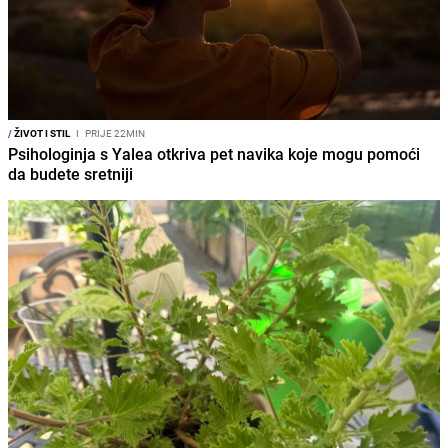
/
ŽIVOT I STIL
I
PRIJE 22MIN
Psihologinja s Yalea otkriva pet navika koje mogu pomoći
da budete sretniji