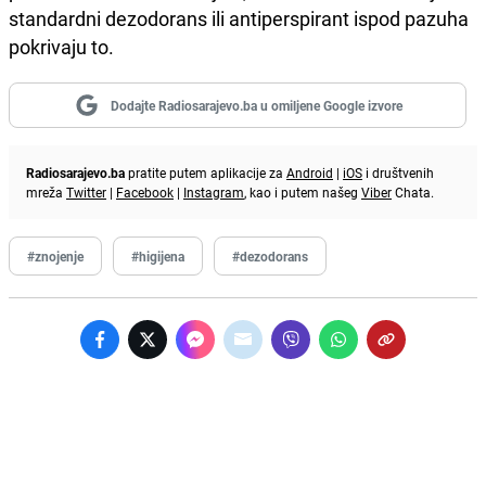
standardni dezodorans ili antiperspirant ispod pazuha
pokrivaju to.
Dodajte Radiosarajevo.ba u omiljene Google izvore
Radiosarajevo.ba
pratite putem aplikacije za
Android
|
iOS
i društvenih
mreža
Twitter
|
Facebook
|
Instagram
, kao i putem našeg
Viber
Chata.
#znojenje
#higijena
#dezodorans