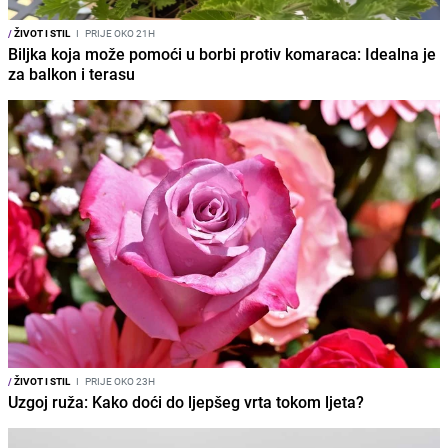
/
ŽIVOT I STIL
I
PRIJE OKO 21H
Biljka koja može pomoći u borbi protiv komaraca: Idealna je
za balkon i terasu
/
ŽIVOT I STIL
I
PRIJE OKO 23H
Uzgoj ruža: Kako doći do ljepšeg vrta tokom ljeta?