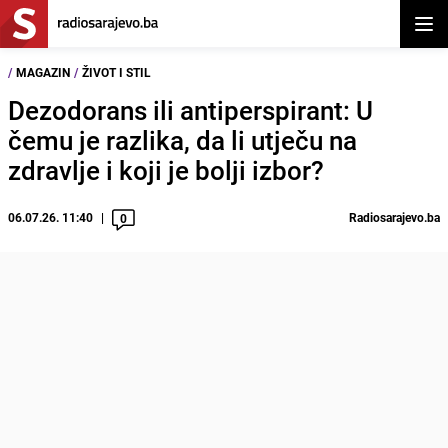
Otvor
/
MAGAZIN
/
ŽIVOT I STIL
Dezodorans ili antiperspirant: U
čemu je razlika, da li utječu na
zdravlje i koji je bolji izbor?
06.07.26. 11:40
Radiosarajevo.ba
0