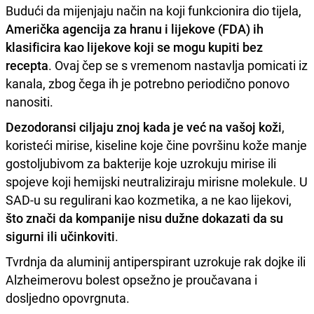
Budući da mijenjaju način na koji funkcionira dio tijela,
Američka agencija za hranu i lijekove (FDA) ih
klasificira kao lijekove koji se mogu kupiti bez
recepta
. Ovaj čep se s vremenom nastavlja pomicati iz
kanala, zbog čega ih je potrebno periodično ponovo
nanositi.
Dezodoransi ciljaju znoj kada je već na vašoj koži
,
koristeći mirise, kiseline koje čine površinu kože manje
gostoljubivom za bakterije koje uzrokuju mirise ili
spojeve koji hemijski neutraliziraju mirisne molekule. U
SAD-u su regulirani kao kozmetika, a ne kao lijekovi,
što znači da kompanije nisu dužne dokazati da su
sigurni ili učinkoviti
.
Tvrdnja da aluminij antiperspirant uzrokuje rak dojke ili
Alzheimerovu bolest opsežno je proučavana i
dosljedno opovrgnuta.