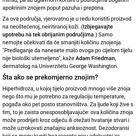
apokrinim znojem poput pazuha i prepona.
Za ova područja, vjerovatno je u redu koristiti proizvod
na neoštećenoj, neiritiranoj koži. (
Izbjegavajte
upotrebu na tek obrijanim područjima
.) Samo
nemojte očekivati ​​da će smanjiti količinu znojenja.
"Predlaganje da nanesete malo ovoga po cijelom tijelu
nije biološki utemeljeno", kaže
Adam Friedman
,
dermatolog na Univerzitetu George Washington.
Šta ako se prekomjerno znojim?
Hiperhidroza, u kojoj tijelo proizvodi mnogo više znoja
nego što mu je potrebno za regulaciju temperature,
pogađa oko pet posto stanovništva. Za ljude koji žive s
tim, to je zaista onesposobljavajuće: ova količina znoja
može prodrijeti kroz odjeću ili otežati hvatanje stvari i
može uzrokovati značajnu anksioznost. Dezodoransi
koji se mogu kupiti bez recepta nisu adekvatni za