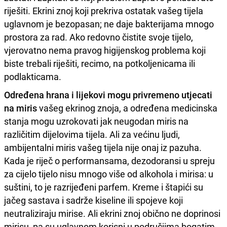
riješiti. Ekrini znoj koji prekriva ostatak vašeg tijela
uglavnom je bezopasan; ne daje bakterijama mnogo
prostora za rad. Ako redovno čistite svoje tijelo,
vjerovatno nema pravog higijenskog problema koji
biste trebali riješiti, recimo, na potkoljenicama ili
podlakticama.
Određena hrana i lijekovi mogu privremeno utjecati
na miris
vašeg ekrinog znoja, a određena medicinska
stanja mogu uzrokovati jak neugodan miris na
različitim dijelovima tijela. Ali za većinu ljudi,
ambijentalni miris vašeg tijela nije onaj iz pazuha.
Kada je riječ o performansama, dezodoransi u spreju
za cijelo tijelo nisu mnogo više od alkohola i mirisa: u
suštini, to je razrijeđeni parfem. Kreme i štapići su
jačeg sastava i sadrže kiseline ili spojeve koji
neutraliziraju mirise. Ali ekrini znoj obično ne doprinosi
mirisu, pa su uglavnom korisni u područjima bogatim