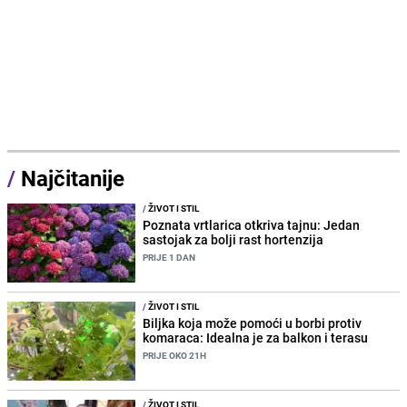
/
Najčitanije
/
ŽIVOT I STIL
Poznata vrtlarica otkriva tajnu: Jedan
sastojak za bolji rast hortenzija
PRIJE 1 DAN
/
ŽIVOT I STIL
Biljka koja može pomoći u borbi protiv
komaraca: Idealna je za balkon i terasu
PRIJE OKO 21H
/
ŽIVOT I STIL