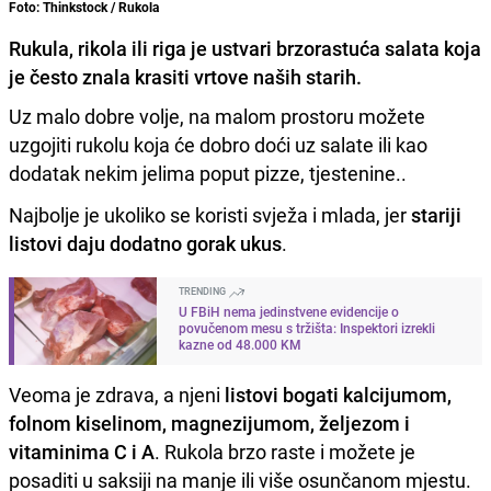
Foto: Thinkstock / Rukola
Rukula, rikola ili riga je ustvari brzorastuća salata koja
je često znala krasiti vrtove naših starih.
Uz malo dobre volje, na malom prostoru možete
uzgojiti rukolu koja će dobro doći uz salate ili kao
dodatak nekim jelima poput pizze, tjestenine..
Najbolje je ukoliko se koristi svježa i mlada, jer
stariji
listovi daju dodatno gorak ukus
.
TRENDING
U FBiH nema jedinstvene evidencije o
povučenom mesu s tržišta: Inspektori izrekli
kazne od 48.000 KM
Veoma je zdrava, a njeni
listovi bogati kalcijumom,
folnom kiselinom, magnezijumom, željezom i
vitaminima C i A
. Rukola brzo raste i možete je
posaditi u saksiji na manje ili više osunčanom mjestu.