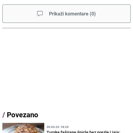
Prikaži komentare
(
0
)
/
Povezano
30.03.23. 18:24
Turske faširane šnicle bez prezle i jaja: