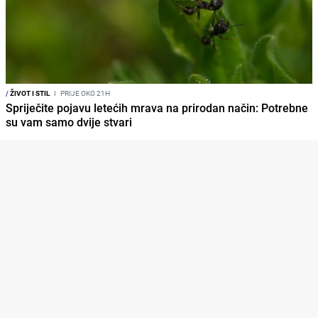
/
ŽIVOT I STIL
I
PRIJE OKO 21H
Spriječite pojavu letećih mrava na prirodan način: Potrebne
su vam samo dvije stvari