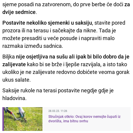
sjeme posadi na zatvorenom, do prve berbe će doći
za
dvije sedmice
.
Postavite nekoliko sjemenki u saksiju
, stavite pored
prozora ili na terasu i sačekajte da nikne. Tada je
možete presaditi u veće posude i napraviti malo
razmaka između sadnica.
Biljka
nije osjetljiva na sušu ali ipak bi bilo dobro da je
zalijevate
kako bi se brže i ljepše razvijala, a isto tako
ukoliko je ne zalijevate redovno dobićete veoma gorak
ukus salate.
Saksije rukole na terasi postavite negdje gdje je
hladovina.
28.03.23. 11:26
Stručnjak otkrio: Ovaj korov nemojte čupati iz
dvorišta, ima bitnu svrhu