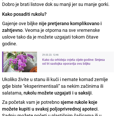
Dobro je brati listove dok su manji jer su manje gorki.
Kako posaditi rukolu?
Gajenje ove biljke
nije pretjerano komplikovano i
zahtjevno
. Veoma je otporna na sve vremenske
uslove tako da je možete uzgajati tokom čitave
godine.
29.03.23. 12:46
Kako da orhideja cvjeta cijele godine: Smjesa
od tri sastojka oporavlja ovu biljku
Ukoliko živite u stanu ili kući i nemate komad zemlje
gdje biste “eksperimentisali“ sa nekim začinima ili
salatama,
rukolu možete uzgajati i u saksiji
.
Za početak vam je potrebno
sjeme rukole koje
možete kupiti u svakoj poljoprivrednoj apoteci
.
Sadnju možete početi u plastičnim čašicama ili u