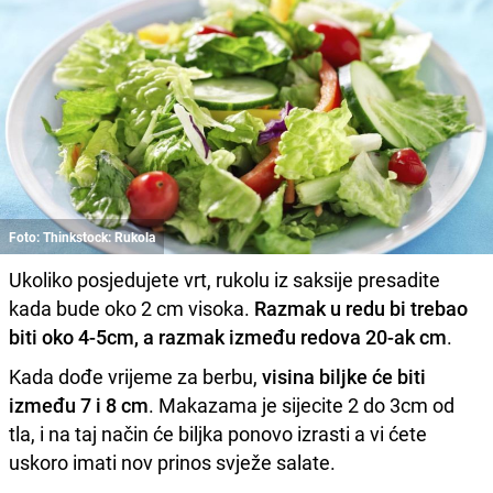
Foto: Thinkstock: Rukola
Ukoliko posjedujete vrt, rukolu iz saksije presadite
kada bude oko 2 cm visoka.
Razmak u redu bi trebao
biti oko 4-5cm, a razmak između redova 20-ak cm
.
Kada dođe vrijeme za berbu,
visina biljke će biti
između 7 i 8 cm
. Makazama je sijecite 2 do 3cm od
tla, i na taj način će biljka ponovo izrasti a vi ćete
uskoro imati nov prinos svježe salate.