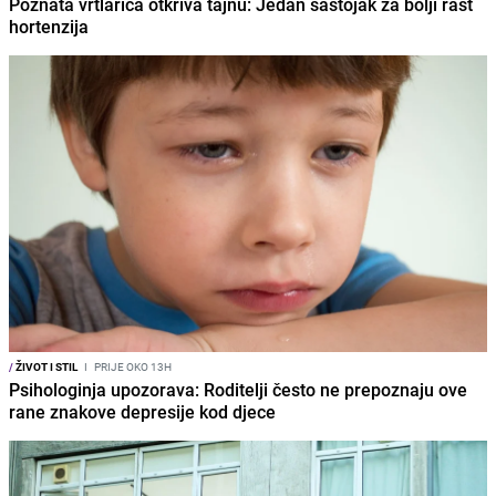
Poznata vrtlarica otkriva tajnu: Jedan sastojak za bolji rast
hortenzija
/
ŽIVOT I STIL
I
PRIJE OKO 13H
Psihologinja upozorava: Roditelji često ne prepoznaju ove
rane znakove depresije kod djece