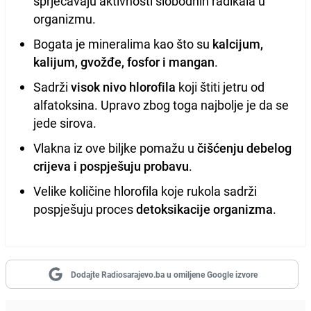
sprječavaju aktivnosti slobodnih radikala u
organizmu.
Bogata je mineralima kao što su
kalcijum,
kalijum, gvožđe, fosfor i mangan
.
Sadrži
visok nivo hlorofila
koji štiti jetru od
alfatoksina. Upravo zbog toga najbolje je da se
jede sirova.
Vlakna iz ove biljke pomažu u
čišćenju debelog
crijeva i pospješuju probavu
.
Velike količine hlorofila koje rukola sadrži
pospješuju proces
detoksikacije organizma
.
Dodajte Radiosarajevo.ba u omiljene Google izvore