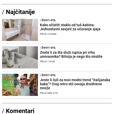
/
Najčitanije
/
ŽIVOT I STIL
Kako očistiti staklo od tuš-kabina:
Jednostavni savjeti za očuvanje sjaja
PRIJE 2 DANA
/
ŽIVOT I STIL
Znate li za šta služi rupica pri vrhu
umivaonika? Bitnija je nego što mislite
PRIJE 1 DAN
/
ŽIVOT I STIL
Jeste li čuli za novi modni trend "italijanska
baka"? Ovaj retro stil osvaja društvene
mreže
PRIJE OKO 21H
/
Komentari