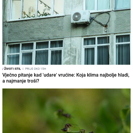
/
ŽIVOT I STIL
I
PRIJE OKO 15H
Vječno pitanje kad 'udare' vrućine: Koja klima najbolje hladi,
a najmanje troši?