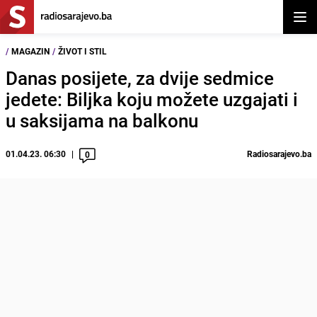
Otvor
/
MAGAZIN
/
ŽIVOT I STIL
Danas posijete, za dvije sedmice
jedete: Biljka koju možete uzgajati i
u saksijama na balkonu
01.04.23. 06:30
Radiosarajevo.ba
0