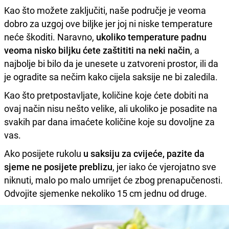
Kao što možete zaključiti, naše područje je veoma
dobro za uzgoj ove biljke jer joj ni niske temperature
neće škoditi. Naravno,
ukoliko temperature padnu
veoma nisko biljku ćete zaštititi na neki način
, a
najbolje bi bilo da je unesete u zatvoreni prostor, ili da
je ogradite sa nečim kako cijela saksije ne bi zaledila.
Kao što pretpostavljate, količine koje ćete dobiti na
ovaj način nisu nešto velike, ali ukoliko je posadite na
svakih par dana imaćete količine koje su dovoljne za
vas.
Ako posijete rukolu
u saksiju za cvijeće, pazite da
sjeme ne posijete preblizu
, jer iako će vjerojatno sve
niknuti, malo po malo umrijet će zbog prenapučenosti.
Odvojite sjemenke nekoliko 15 cm jednu od druge.