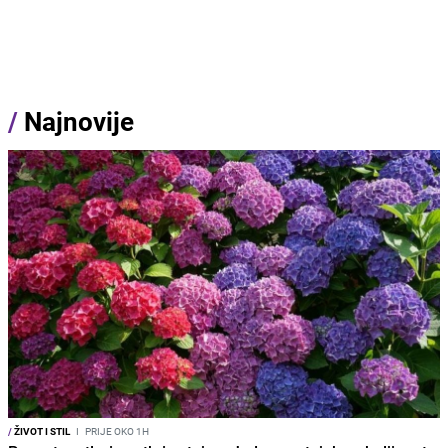
/
Najnovije
/
ŽIVOT I STIL
I
PRIJE OKO 1H