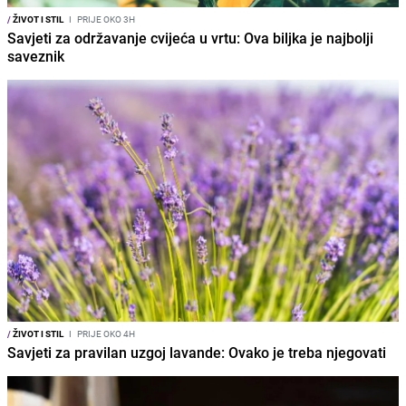
/
ŽIVOT I STIL
I
PRIJE OKO 3H
Savjeti za održavanje cvijeća u vrtu: Ova biljka je najbolji
saveznik
/
ŽIVOT I STIL
I
PRIJE OKO 4H
Savjeti za pravilan uzgoj lavande: Ovako je treba njegovati