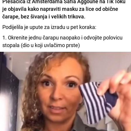
Plesačica iz Amsterdama
Safia Aggoune
na Tik Toku
je objavila kako napraviti masku za lice od obične
čarape, bez šivanja i velikih trikova.
Podijelila je upute za izradu u pet koraka:
1. Okrenite jednu čarapu naopako i odvojite polovicu
stopala (dio u koji uvlačimo prste)