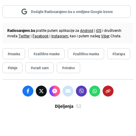
Dodajte Radiosarajevo.ba u omiljene Google izvore
Radiosarajevo.ba
pratite putem aplikacije za
Android
|
iOS
i društvenih
mreža
Twitter
|
Facebook
|
Instagram
, kao i putem našeg
Viber
Chata.
#maska
#zaštitne maske
#zaštitna maska
#čarapa
#ideje
#uradi sam
#viralno
52
Dijeljenja