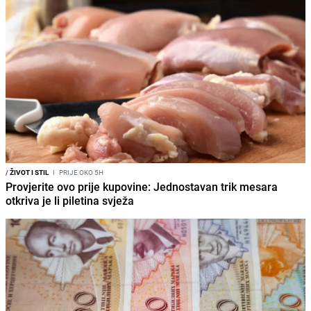
/
ŽIVOT I STIL
I
PRIJE OKO 5H
Provjerite ovo prije kupovine: Jednostavan trik mesara
otkriva je li piletina svježa