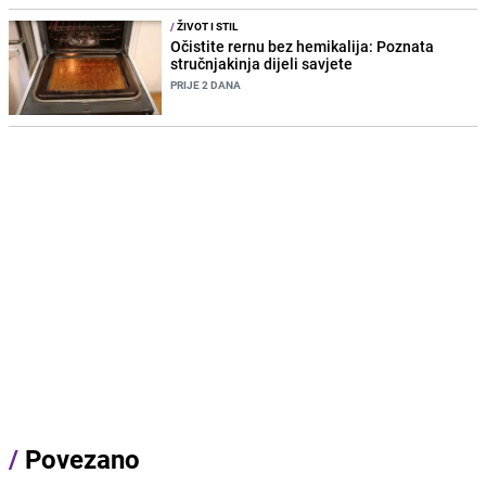
/
ŽIVOT I STIL
Očistite rernu bez hemikalija: Poznata
stručnjakinja dijeli savjete
PRIJE 2 DANA
/
Povezano