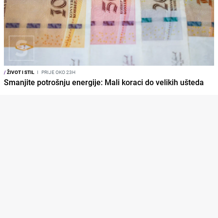
/
ŽIVOT I STIL
I
PRIJE OKO 23H
Smanjite potrošnju energije: Mali koraci do velikih ušteda