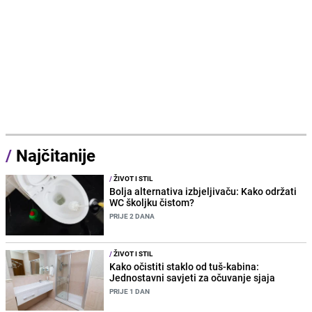
/
Najčitanije
/
ŽIVOT I STIL
Bolja alternativa izbjeljivaču: Kako održati
WC školjku čistom?
PRIJE 2 DANA
/
ŽIVOT I STIL
Kako očistiti staklo od tuš-kabina:
Jednostavni savjeti za očuvanje sjaja
PRIJE 1 DAN