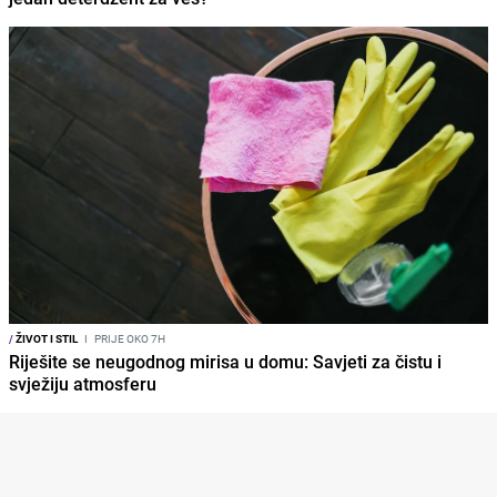
/
ŽIVOT I STIL
I
PRIJE OKO 7H
Riješite se neugodnog mirisa u domu: Savjeti za čistu i
svježiju atmosferu