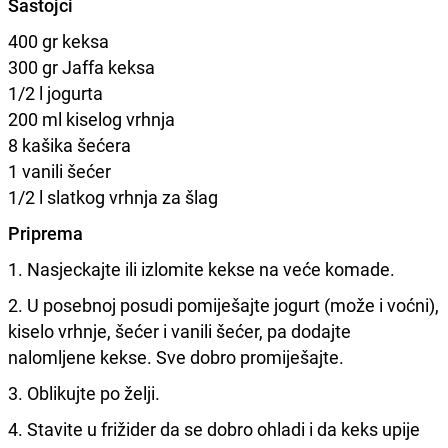
Sastojci
400 gr keksa
300 gr Jaffa keksa
1/2 l jogurta
200 ml kiselog vrhnja
8 kašika šećera
1 vanili šećer
1/2 l slatkog vrhnja za šlag
Priprema
1. Nasjeckajte ili izlomite kekse na veće komade.
2. U posebnoj posudi pomiješajte jogurt (može i voćni),
kiselo vrhnje, šećer i vanili šećer, pa dodajte
nalomljene kekse. Sve dobro promiješajte.
3. Oblikujte po želji.
4. Stavite u frižider da se dobro ohladi i da keks upije