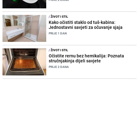
/
ŽIVOT I STIL
Kako očistiti staklo od tuš-kabina:
Jednostavni savjeti za očuvanje sjaja
PRIJE 1 DAN
/
ŽIVOT I STIL
Očistite rernu bez hemikalija: Poznata
stručnjakinja dijeli savjete
PRIJE 2 DANA