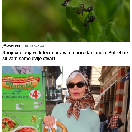
/
ŽIVOT I STIL
I
PRIJE OKO 6H
Spriječite pojavu letećih mrava na prirodan način: Potrebne
su vam samo dvije stvari