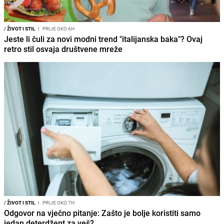
/
ŽIVOT I STIL
I
PRIJE OKO 6H
Jeste li čuli za novi modni trend "italijanska baka"? Ovaj
retro stil osvaja društvene mreže
/
ŽIVOT I STIL
I
PRIJE OKO 7H
Odgovor na vječno pitanje: Zašto je bolje koristiti samo
jedan deterdžent za veš?