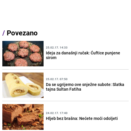
/
Povezano
25.02.17. 14:33
Ideja za današnji ručak: Ćuftice punjene
sirom
25.02.17. 07:50
Da se ugrijemo ove snježne subote: Slatka
tajna Sultan Fatiha
24.02.17. 17:40
Hljeb bez brašna: Nećete moći odoljeti