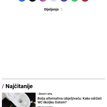
5
Dijeljenja
/
Najčitanije
/
ŽIVOT I STIL
Bolja alternativa izbjeljivaču: Kako održati
WC školjku čistom?
PRIJE 2 DANA