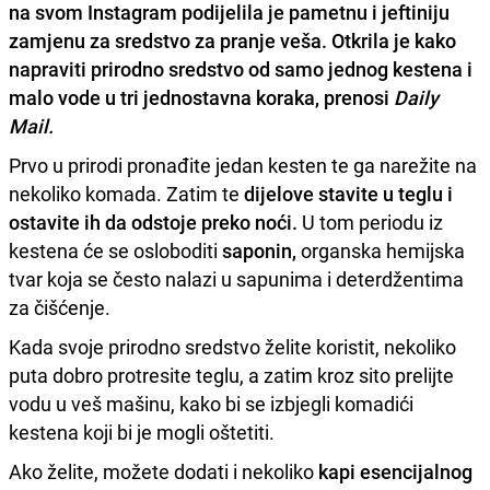
na svom Instagram podijelila je pametnu i jeftiniju
zamjenu za sredstvo za pranje veša. Otkrila je kako
napraviti prirodno sredstvo od samo jednog kestena i
malo vode u tri jednostavna koraka, prenosi
Daily
Mail.
Prvo u prirodi pronađite jedan kesten te ga narežite na
nekoliko komada. Zatim te
dijelove stavite u teglu i
ostavite ih da odstoje preko noći.
U tom periodu iz
kestena će se osloboditi
saponin,
organska hemijska
tvar koja se često nalazi u sapunima i deterdžentima
za čišćenje.
Kada svoje prirodno sredstvo želite koristit, nekoliko
puta dobro protresite teglu, a zatim kroz sito prelijte
vodu u veš mašinu, kako bi se izbjegli komadići
kestena koji bi je mogli oštetiti.
Ako želite, možete dodati i nekoliko
kapi esencijalnog