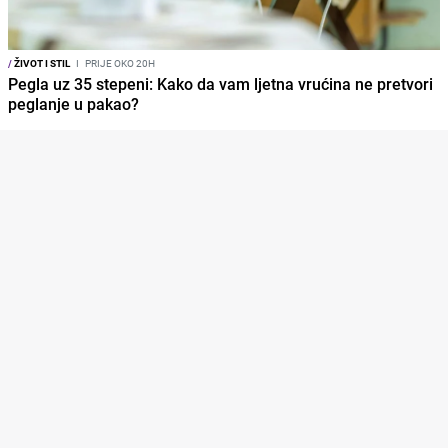
/
ŽIVOT I STIL
I
PRIJE OKO 20H
Pegla uz 35 stepeni: Kako da vam ljetna vrućina ne pretvori
peglanje u pakao?