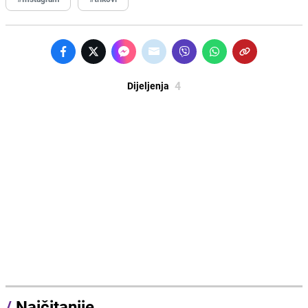
4
Dijeljenja
/
Najčitanije