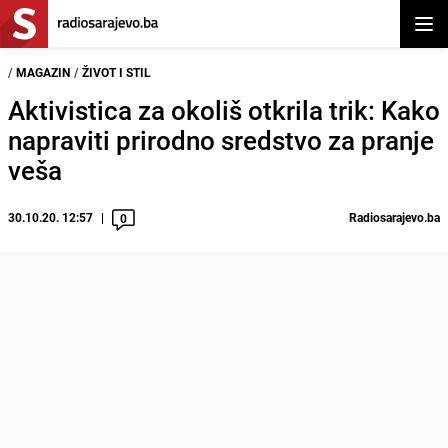
Otvor
/
MAGAZIN
/
ŽIVOT I STIL
Aktivistica za okoliš otkrila trik: Kako
napraviti prirodno sredstvo za pranje
veša
30.10.20. 12:57
Radiosarajevo.ba
0