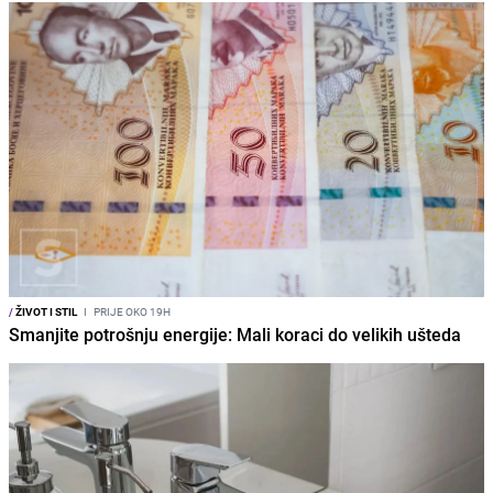
/
ŽIVOT I STIL
I
PRIJE OKO 19H
Smanjite potrošnju energije: Mali koraci do velikih ušteda