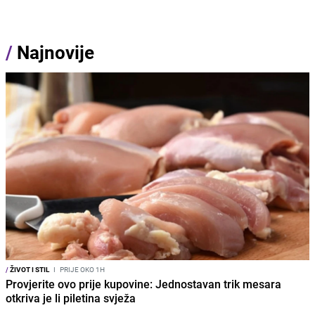
/
Najnovije
/
ŽIVOT I STIL
I
PRIJE OKO 1H
Provjerite ovo prije kupovine: Jednostavan trik mesara
otkriva je li piletina svježa