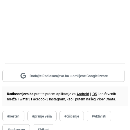
Dodajte Radiosarajevo.ba u omiljene Google izvore
Radiosarajevo.ba
pratite putem aplikacije za
Android
|
iOS
i društvenih
mreža
Twitter
|
Facebook
|
Instagram
, kao i putem našeg
Viber
Chata.
#kesten
#pranje veša
#čišćenje
#Aktivisti
#Instagram
#trikovi