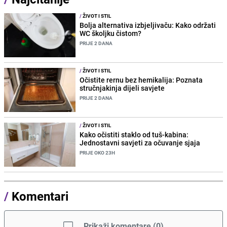
/
ŽIVOT I STIL
Bolja alternativa izbjeljivaču: Kako održati
WC školjku čistom?
PRIJE 2 DANA
/
ŽIVOT I STIL
Očistite rernu bez hemikalija: Poznata
stručnjakinja dijeli savjete
PRIJE 2 DANA
/
ŽIVOT I STIL
Kako očistiti staklo od tuš-kabina:
Jednostavni savjeti za očuvanje sjaja
PRIJE OKO 23H
/
Komentari
Prikaži komentare
(
0
)