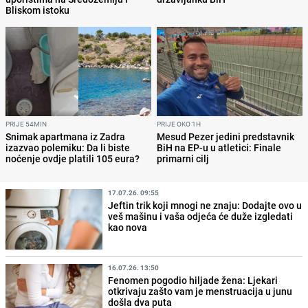
Bliskom istoku
PRIJE 54MIN
PRIJE OKO 1H
Snimak apartmana iz Zadra
Mesud Pezer jedini predstavnik
izazvao polemiku: Da li biste
BiH na EP-u u atletici: Finale
noćenje ovdje platili 105 eura?
primarni cilj
17.07.26. 09:55
Jeftin trik koji mnogi ne znaju: Dodajte ovo u
veš mašinu i vaša odjeća će duže izgledati
kao nova
16.07.26. 13:50
Fenomen pogodio hiljade žena: Ljekari
otkrivaju zašto vam je menstruacija u junu
došla dva puta