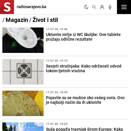
Otvor
/
Magazin
/
Život i stil
17.07.26. 19:46
Uklonite mrlje iz WC školjke: Ove tablete
pružaju odlične rezultate
17.07.26. 19:19
Savjeti stručnjaka: Kako održavati odvod
tokom ljetnih vrućina
17.07.26. 18:49
Pojavile su se mušice oko vašeg voća: Ovo
je najbolji način da ih uklonite
17.07.26. 18:03
Suša pogađa travnjak širom Europe: Kako