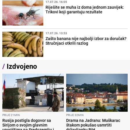
17.07.26. 16:05
Riješite se muha iz doma jednom zauvijek:
Trikovi koji garantuju rezultate
17.07.26. 13:53
Zašto banana nije najbolji izbor za doručak?
Stručnjaci otkrili razlog
/
Izdvojeno
PRIJE 21MIN
PRIJE 32MIN
Rusija postigla dogovor sa
Drama na Jadranu: Muškarac
Sirijom o svojim glavnim
štakom pokušao usmrtiti
uporištima na Sredozemlju i
državljanku BiH