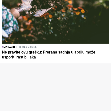
/
MAGAZIN
I
10.04.26. 09:55
Ne pravite ovu grešku: Prerana sadnja u aprilu može
usporiti rast biljaka