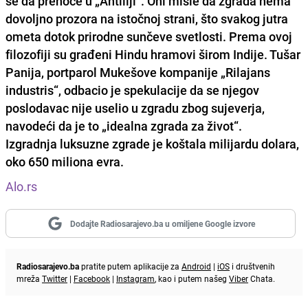
se da prenoće u „Antiliji“. Oni misle da zgrada nema
dovoljno prozora na istočnoj strani, što svakog jutra
ometa dotok prirodne sunčeve svetlosti. Prema ovoj
filozofiji su građeni Hindu hramovi širom Indije. Tušar
Panija, portparol Mukešove kompanije „Rilajans
industris“, odbacio je spekulacije da se njegov
poslodavac nije uselio u zgradu zbog sujeverja,
navodeći da je to „idealna zgrada za život“.
Izgradnja luksuzne zgrade je koštala milijardu dolara,
oko 650 miliona evra.
Alo.rs
Dodajte Radiosarajevo.ba u omiljene Google izvore
Radiosarajevo.ba
pratite putem aplikacije za
Android
|
iOS
i društvenih
mreža
Twitter
|
Facebook
|
Instagram
, kao i putem našeg
Viber
Chata.