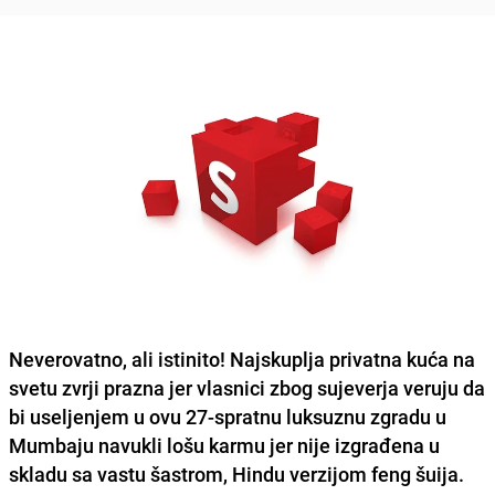
Neverovatno, ali istinito! Najskuplja privatna kuća na
svetu zvrji prazna jer vlasnici zbog sujeverja veruju da
bi useljenjem u ovu 27-spratnu luksuznu zgradu u
Mumbaju navukli lošu karmu jer nije izgrađena u
skladu sa vastu šastrom, Hindu verzijom feng šuija.