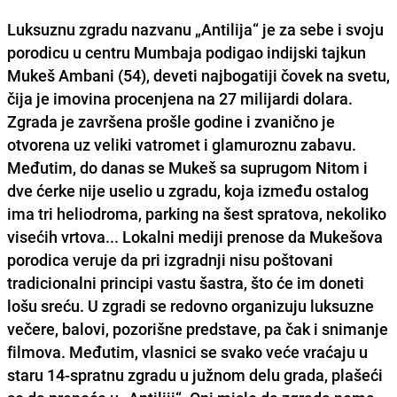
Luksuznu zgradu nazvanu „Antilija“ je za sebe i svoju
porodicu u centru Mumbaja podigao indijski tajkun
Mukeš Ambani (54), deveti najbogatiji čovek na svetu,
čija je imovina procenjena na 27 milijardi dolara.
Zgrada je završena prošle godine i zvanično je
otvorena uz veliki vatromet i glamuroznu zabavu.
Međutim, do danas se Mukeš sa suprugom Nitom i
dve ćerke nije uselio u zgradu, koja između ostalog
ima tri heliodroma, parking na šest spratova, nekoliko
visećih vrtova... Lokalni mediji prenose da Mukešova
porodica veruje da pri izgradnji nisu poštovani
tradicionalni principi vastu šastra, što će im doneti
lošu sreću. U zgradi se redovno organizuju luksuzne
večere, balovi, pozorišne predstave, pa čak i snimanje
filmova. Međutim, vlasnici se svako veće vraćaju u
staru 14-spratnu zgradu u južnom delu grada, plašeći