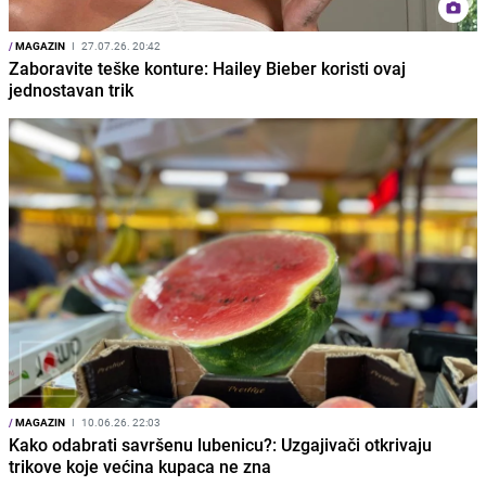
/
MAGAZIN
I
27.07.26. 20:42
Zaboravite teške konture: Hailey Bieber koristi ovaj
jednostavan trik
/
MAGAZIN
I
10.06.26. 22:03
Kako odabrati savršenu lubenicu?: Uzgajivači otkrivaju
trikove koje većina kupaca ne zna