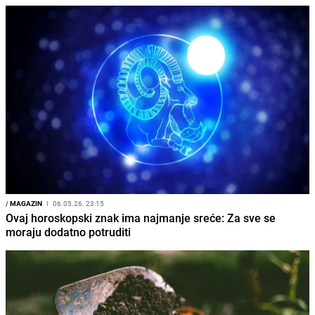
/
MAGAZIN
I
06.05.26. 23:15
Ovaj horoskopski znak ima najmanje sreće: Za sve se
moraju dodatno potruditi