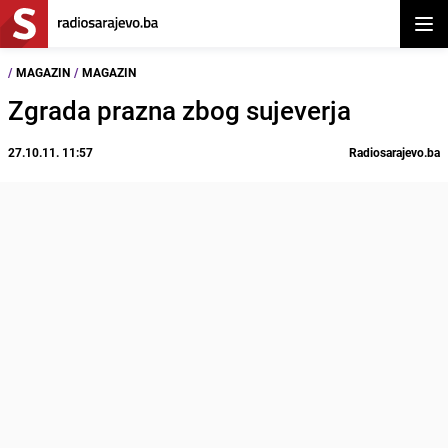
Otvor
/
MAGAZIN
/
MAGAZIN
Zgrada prazna zbog sujeverja
27.10.11. 11:57
Radiosarajevo.ba