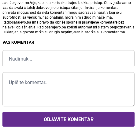
sadrže govor mržnje, kao i da korisniku trajno blokira pristup. Obaviještavamo
vas da svaki čitatelj dobrovoljno pristupa čitanju i kreiranju komentara i
prihvata mogućnost da neki komentari mogu sadržavati narativ koji je u
suprotnosti sa vjerskim, nacionalnim, moralnim i drugim načelima.
Radiosarajevo.ba ima pravo da obriše sporne ili prijavljene komentare bez
najave i objašnjenja. Radiosarajevo.ba koristi automatski sistem prepoznavanja
i uklanjanja govora mržnje i drugih neprimjerenih sadržaja u komentarima.
VAŠ KOMENTAR
OBJAVITE KOMENTAR