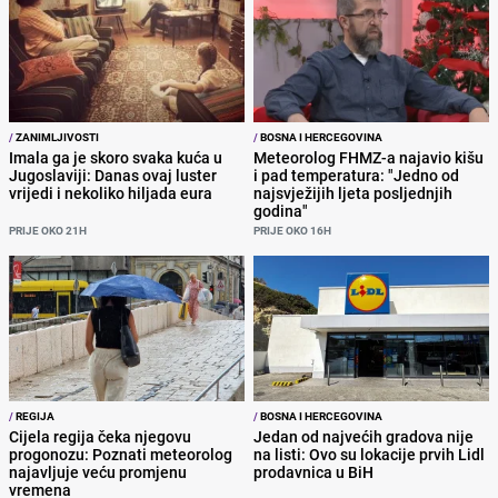
/
ZANIMLJIVOSTI
/
BOSNA I HERCEGOVINA
Imala ga je skoro svaka kuća u
Meteorolog FHMZ-a najavio kišu
Jugoslaviji: Danas ovaj luster
i pad temperatura: "Jedno od
vrijedi i nekoliko hiljada eura
najsvježijih ljeta posljednjih
godina"
PRIJE OKO 21H
PRIJE OKO 16H
/
REGIJA
/
BOSNA I HERCEGOVINA
Cijela regija čeka njegovu
Jedan od najvećih gradova nije
progonozu: Poznati meteorolog
na listi: Ovo su lokacije prvih Lidl
najavljuje veću promjenu
prodavnica u BiH
vremena