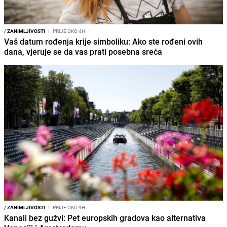
/
ZANIMLJIVOSTI
I
PRIJE OKO 4H
Vaš datum rođenja krije simboliku: Ako ste rođeni ovih
dana, vjeruje se da vas prati posebna sreća
/
ZANIMLJIVOSTI
I
PRIJE OKO 9H
Kanali bez gužvi: Pet europskih gradova kao alternativa