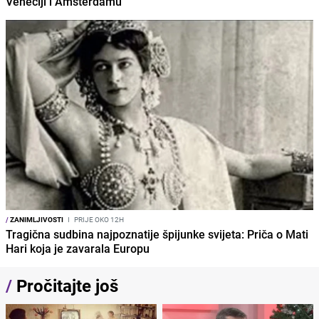
Veneciji i Amsterdamu
/
ZANIMLJIVOSTI
I
PRIJE OKO 12H
Tragična sudbina najpoznatije špijunke svijeta: Priča o Mati
Hari koja je zavarala Europu
/
Pročitajte još