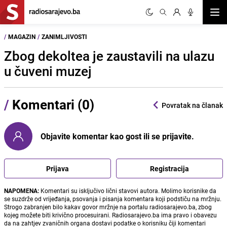
Otvor
/
MAGAZIN
/
ZANIMLJIVOSTI
Zbog dekoltea je zaustavili na ulazu
u čuveni muzej
/
Komentari (0)
Povratak na članak
Objavite komentar kao gost ili se prijavite.
Prijava
Registracija
NAPOMENA:
Komentari su isključivo lični stavovi autora. Molimo korisnike da
se suzdrže od vrijeđanja, psovanja i pisanja komentara koji podstiču na mržnju.
Strogo zabranjen bilo kakav govor mržnje na portalu radiosarajevo.ba, zbog
kojeg možete biti krivično procesuirani. Radiosarajevo.ba ima pravo i obavezu
da na zahtjev zvaničnih organa dostavi podatke o korisniku čiji komentari