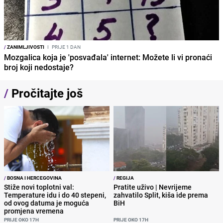
/
ZANIMLJIVOSTI
I
PRIJE 1 DAN
Mozgalica koja je 'posvađala' internet: Možete li vi pronaći
broj koji nedostaje?
/
Pročitajte još
/
BOSNA I HERCEGOVINA
/
REGIJA
Stiže novi toplotni val:
Pratite uživo | Nevrijeme
Temperature idu i do 40 stepeni,
zahvatilo Split, kiša ide prema
od ovog datuma je moguća
BiH
promjena vremena
PRIJE OKO 17H
PRIJE OKO 17H