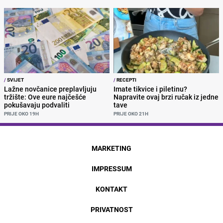
/
SVIJET
/
RECEPTI
Lažne novčanice preplavljuju
Imate tikvice i piletinu?
tržište: Ove eure najčešće
Napravite ovaj brzi ručak iz jedne
pokušavaju podvaliti
tave
PRIJE OKO 19H
PRIJE OKO 21H
MARKETING
IMPRESSUM
KONTAKT
PRIVATNOST