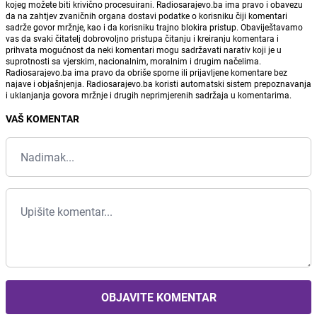
kojeg možete biti krivično procesuirani. Radiosarajevo.ba ima pravo i obavezu
da na zahtjev zvaničnih organa dostavi podatke o korisniku čiji komentari
sadrže govor mržnje, kao i da korisniku trajno blokira pristup. Obaviještavamo
vas da svaki čitatelj dobrovoljno pristupa čitanju i kreiranju komentara i
prihvata mogućnost da neki komentari mogu sadržavati narativ koji je u
suprotnosti sa vjerskim, nacionalnim, moralnim i drugim načelima.
Radiosarajevo.ba ima pravo da obriše sporne ili prijavljene komentare bez
najave i objašnjenja. Radiosarajevo.ba koristi automatski sistem prepoznavanja
i uklanjanja govora mržnje i drugih neprimjerenih sadržaja u komentarima.
VAŠ KOMENTAR
OBJAVITE KOMENTAR