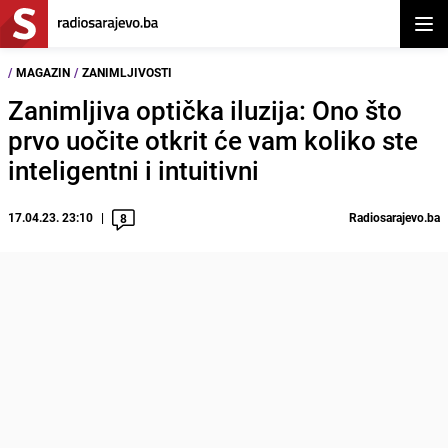
Otvor
/
MAGAZIN
/
ZANIMLJIVOSTI
Zanimljiva optička iluzija: Ono što
prvo uočite otkrit će vam koliko ste
inteligentni i intuitivni
17.04.23. 23:10
Radiosarajevo.ba
8