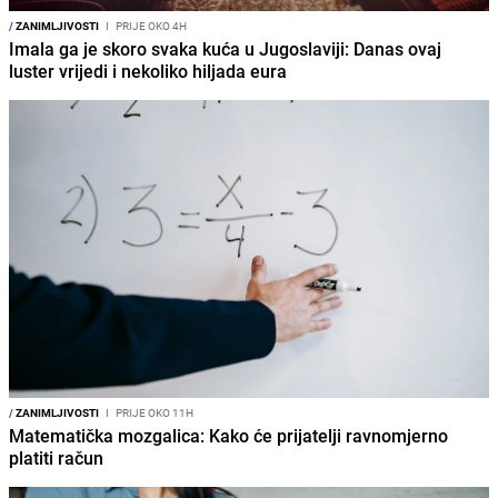
/
ZANIMLJIVOSTI
I
PRIJE OKO 4H
Imala ga je skoro svaka kuća u Jugoslaviji: Danas ovaj
luster vrijedi i nekoliko hiljada eura
/
ZANIMLJIVOSTI
I
PRIJE OKO 11H
Matematička mozgalica: Kako će prijatelji ravnomjerno
platiti račun