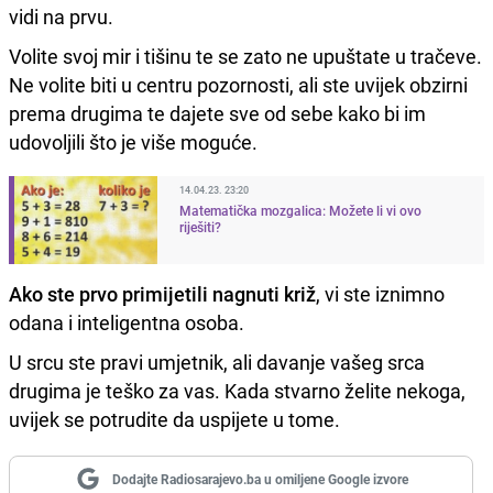
vidi na prvu.
Volite svoj mir i tišinu te se zato ne upuštate u tračeve.
Ne volite biti u centru pozornosti, ali ste uvijek obzirni
prema drugima te dajete sve od sebe kako bi im
udovoljili što je više moguće.
14.04.23. 23:20
Matematička mozgalica: Možete li vi ovo
riješiti?
Ako ste prvo primijetili nagnuti križ
, vi ste iznimno
odana i inteligentna osoba.
U srcu ste pravi umjetnik, ali davanje vašeg srca
drugima je teško za vas. Kada stvarno želite nekoga,
uvijek se potrudite da uspijete u tome.
Dodajte Radiosarajevo.ba u omiljene Google izvore