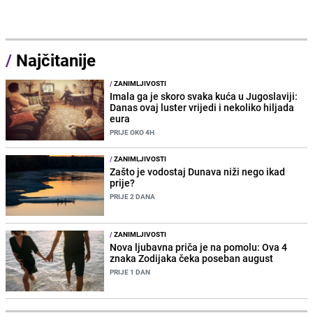
/
Najčitanije
/
ZANIMLJIVOSTI
Imala ga je skoro svaka kuća u Jugoslaviji:
Danas ovaj luster vrijedi i nekoliko hiljada
eura
PRIJE OKO 4H
/
ZANIMLJIVOSTI
Zašto je vodostaj Dunava niži nego ikad
prije?
PRIJE 2 DANA
/
ZANIMLJIVOSTI
Nova ljubavna priča je na pomolu: Ova 4
znaka Zodijaka čeka poseban august
PRIJE 1 DAN