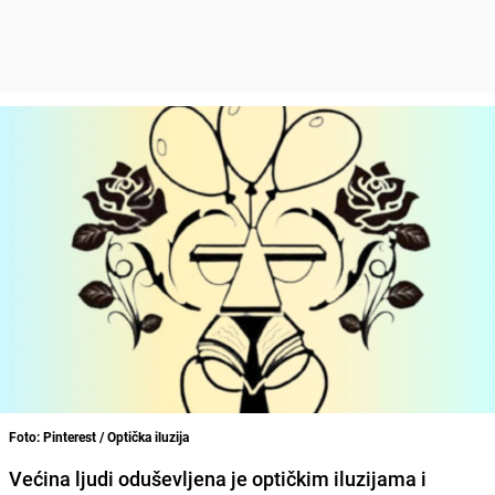
Foto: Pinterest / Optička iluzija
Većina ljudi oduševljena je optičkim iluzijama i