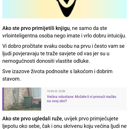
Ako ste prvo primijetili knjigu
, ne samo da ste
vrlointeligentna osoba nego imate i vrlo dobru intuiciju.
Vi dobro pročitate svaku osobu na prvu i često vam se
ljudi povjeravaju te traže savjete od vas jer su u
nemogućnosti donositi vlastite odluke.
Sve izazove života podnosite s lakoćom i dobrim
stavom.
15.04.23. 22:50
Većina odustane: Možete li vi pronaći mačku
na ovoj slici?
Ako ste prvo ugledali ruže
, uvijek prvo primjećujete
ljepotu oko sebe, čak i onu skrivenu koju većina ljudi ne