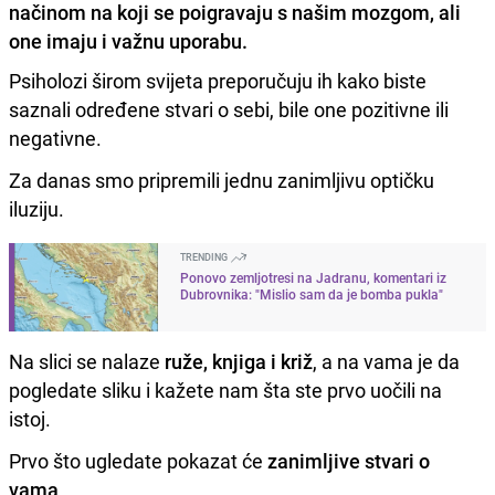
načinom na koji se poigravaju s našim mozgom, ali
one imaju i važnu uporabu.
Psiholozi širom svijeta preporučuju ih kako biste
saznali određene stvari o sebi, bile one pozitivne ili
negativne.
Za danas smo pripremili jednu zanimljivu optičku
iluziju.
TRENDING
Ponovo zemljotresi na Jadranu, komentari iz
Dubrovnika: "Mislio sam da je bomba pukla"
Na slici se nalaze
ruže, knjiga i križ
, a na vama je da
pogledate sliku i kažete nam šta ste prvo uočili na
istoj.
Prvo što ugledate pokazat će
zanimljive stvari o
vama
.