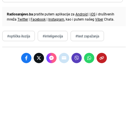
Radiosarajevo.ba
pratite putem aplikacije za
Android
|
iOS
i društvenih
mreža
Twitter
|
Facebook
|
Instagram
, kao i putem našeg
Viber
Chata.
#optička iluzija
#inteligencija
#test zapažanja