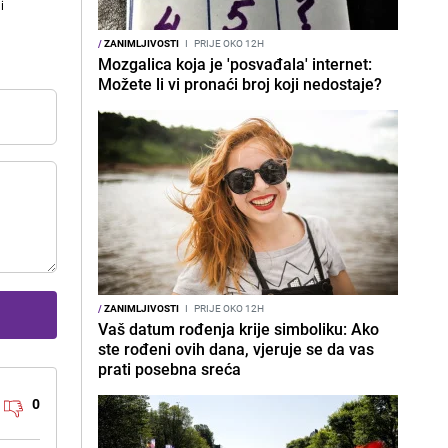
i
/
ZANIMLJIVOSTI
I
PRIJE OKO 12H
Mozgalica koja je 'posvađala' internet:
Možete li vi pronaći broj koji nedostaje?
/
ZANIMLJIVOSTI
I
PRIJE OKO 12H
Vaš datum rođenja krije simboliku: Ako
ste rođeni ovih dana, vjeruje se da vas
prati posebna sreća
0