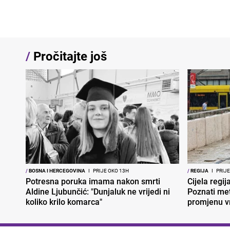
/
Pročitajte još
/
BOSNA I HERCEGOVINA
I
PRIJE OKO 13H
/
REGIJA
I
PRIJE
Potresna poruka imama nakon smrti
Cijela regi
Aldine Ljubunčić: "Dunjaluk ne vrijedi ni
Poznati met
koliko krilo komarca"
promjenu 