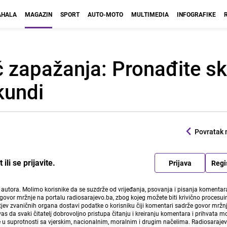
HALA
MAGAZIN
SPORT
AUTO-MOTO
MULTIMEDIA
INFOGRAFIKE
ć zapažanja: Pronađite sk
kundi
Povratak 
li se prijavite.
Prijava
Regi
i autora. Molimo korisnike da se suzdrže od vrijeđanja, psovanja i pisanja komentara
govor mržnje na portalu radiosarajevo.ba, zbog kojeg možete biti krivično procesuir
ev zvaničnih organa dostavi podatke o korisniku čiji komentari sadrže govor mržnj
vas da svaki čitatelj dobrovoljno pristupa čitanju i kreiranju komentara i prihvata 
e u suprotnosti sa vjerskim, nacionalnim, moralnim i drugim načelima. Radiosaraje