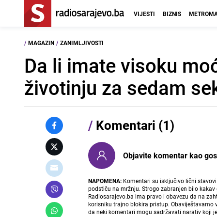
VIJESTI
BIZNIS
METROMA
/
MAGAZIN
/
ZANIMLJIVOSTI
Da li imate visoku mo
životinju za sedam se
/
Komentari (1)
Objavite komentar kao gost i
NAPOMENA:
Komentari su isključivo lični stavov
podstiču na mržnju. Strogo zabranjen bilo kakav 
Radiosarajevo.ba ima pravo i obavezu da na zahtj
korisniku trajno blokira pristup. Obaviještavamo 
da neki komentari mogu sadržavati narativ koji j