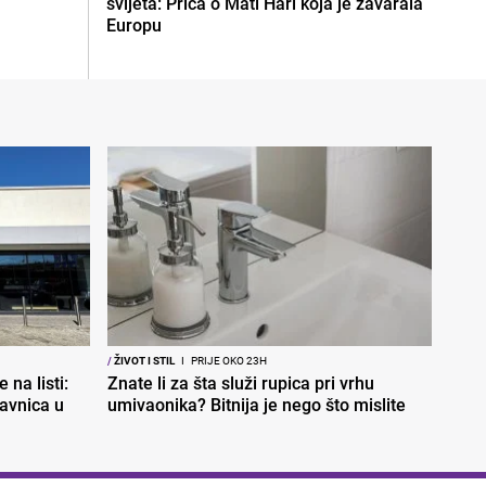
svijeta: Priča o Mati Hari koja je zavarala
Europu
/
ŽIVOT I STIL
I
PRIJE OKO 23H
 na listi:
Znate li za šta služi rupica pri vrhu
davnica u
umivaonika? Bitnija je nego što mislite