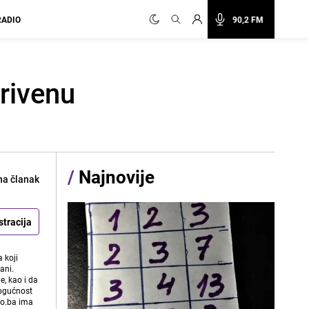
RADIO
90,2 FM
rivenu
/
Najnovije
na članak
stracija
 koji
ani.
e, kao i da
mogućnost
vo.ba ima