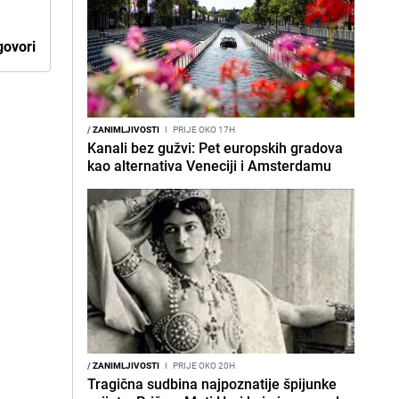
ovori
/
ZANIMLJIVOSTI
I
PRIJE OKO 17H
Kanali bez gužvi: Pet europskih gradova
kao alternativa Veneciji i Amsterdamu
/
ZANIMLJIVOSTI
I
PRIJE OKO 20H
Tragična sudbina najpoznatije špijunke