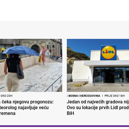
 OKO 20H
/
BOSNA I HERCEGOVINA
I
PRIJE OKO 18H
ja čeka njegovu progonozu:
Jedan od najvećih gradova nije
eorolog najavljuje veću
Ovo su lokacije prvih Lidl pro
vremena
BiH