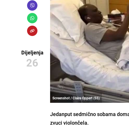
Dijeljenja
26
Screenshot / Claire Oppert (55)
Jedanput sedmično sobama doma za
zvuci violončela.