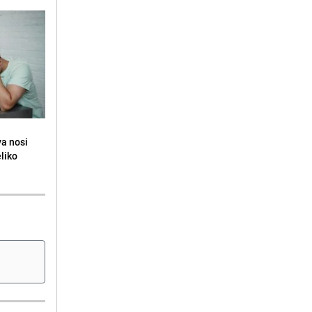
va nosi
eliko