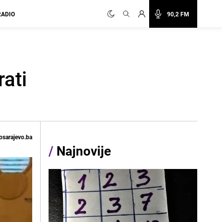
RADIO
90,2 FM
ati
osarajevo.ba
/
Najnovije