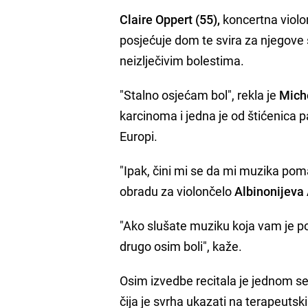
Claire Oppert (55),
koncertna violo
posjećuje dom te svira za njegove 
neizlječivim bolestima.
"Stalno osjećam bol", rekla je
Mich
karcinoma i jedna je od štićenica p
Europi.
"Ipak, čini mi se da mi muzika pom
obradu za violončelo
Albinonijeva
"Ako slušate muziku koja vam je po
drugo osim boli", kaže.
Osim izvedbe recitala je jednom s
čija je svrha ukazati na terapeutsk