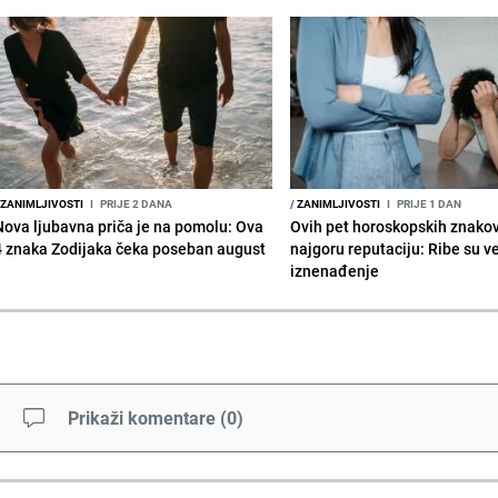
ZANIMLJIVOSTI
I
PRIJE 2 DANA
/
ZANIMLJIVOSTI
I
PRIJE 1 DAN
Nova ljubavna priča je na pomolu: Ova
Ovih pet horoskopskih znako
4 znaka Zodijaka čeka poseban august
najgoru reputaciju: Ribe su v
iznenađenje
Prikaži komentare
(
0
)