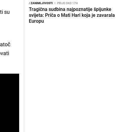
/
ZANIMLJIVOSTI
I
PRIJE OKO 17H
Tragična sudbina najpoznatije špijunke
ti su
svijeta: Priča o Mati Hari koja je zavarala
Europu
m
natoč
vati