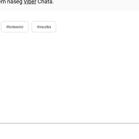
utem našeg
Viber
Chata.
#bolesnici
#muzika