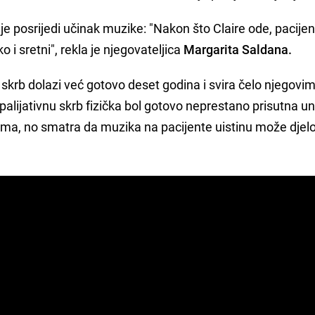
e posrijedi učinak muzike: "Nakon što Claire ode, pacijen
o i sretni", rekla je njegovateljica
Margarita Saldana.
 skrb dolazi već gotovo deset godina i svira čelo njegovi
palijativnu skrb fizička bol gotovo neprestano prisutna u
vima, no smatra da muzika na pacijente uistinu može djelo