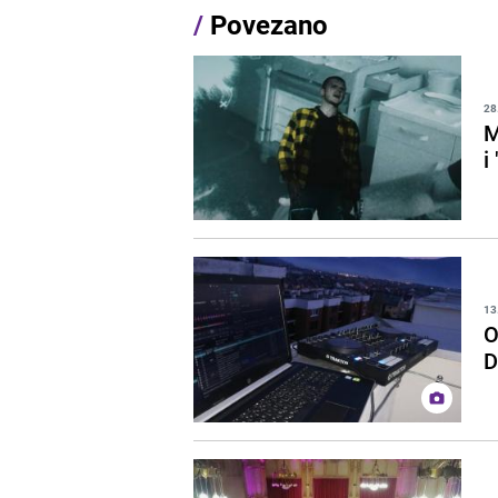
/
Povezano
28
M
i
13
O
D