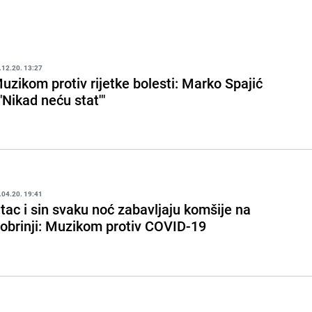
.12.20. 13:27
uzikom protiv rijetke bolesti: Marko Spajić
 "Nikad neću stat'"
.04.20. 19:41
tac i sin svaku noć zabavljaju komšije na
obrinji: Muzikom protiv COVID-19