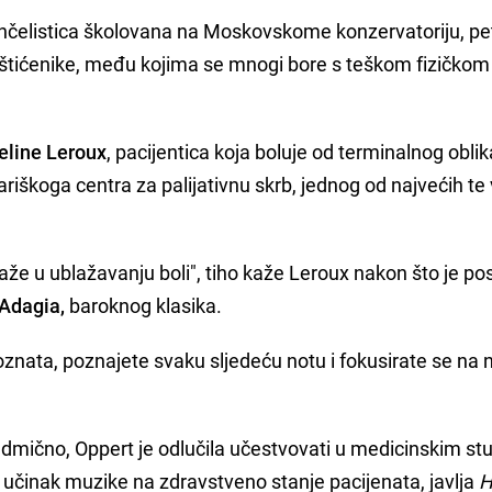
nčelistica školovana na Moskovskome konzervatoriju, p
štićenike, među kojima se mnogi bore s teškom fizičkom b
eline Leroux
, pacijentica koja boluje od terminalnog oblik
ariškoga centra za palijativnu skrb, jednog od najvećih te 
aže u ublažavanju boli", tiho kaže Leroux nakon što je po
 Adagia,
baroknog klasika.
znata, poznajete svaku sljedeću notu i fokusirate se na 
edmično, Oppert je odlučila učestvovati u medicinskim st
i učinak muzike na zdravstveno stanje pacijenata, javlja
H