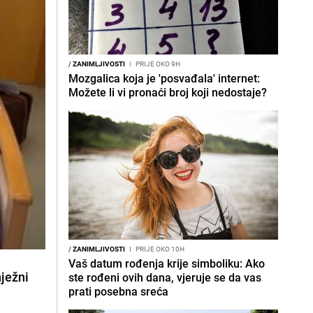
/
ZANIMLJIVOSTI
I
PRIJE OKO 9H
Mozgalica koja je 'posvađala' internet:
Možete li vi pronaći broj koji nedostaje?
/
ZANIMLJIVOSTI
I
PRIJE OKO 10H
Vaš datum rođenja krije simboliku: Ako
nježni
ste rođeni ovih dana, vjeruje se da vas
prati posebna sreća