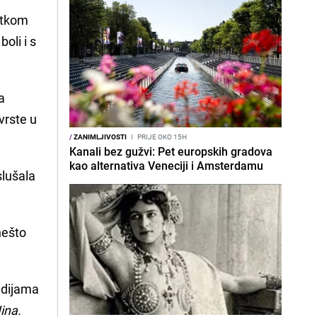
etkom
oli i s
a
vrste u
/
ZANIMLJIVOSTI
I
PRIJE OKO 15H
Kanali bez gužvi: Pet europskih gradova
kao alternativa Veneciji i Amsterdamu
slušala
nešto
udijama
ina.