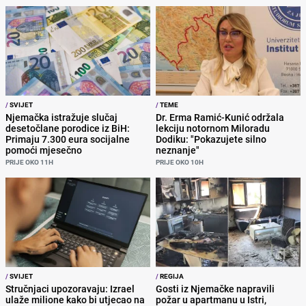
/
SVIJET
/
TEME
Njemačka istražuje slučaj
Dr. Erma Ramić-Kunić održala
desetočlane porodice iz BiH:
lekciju notornom Miloradu
Primaju 7.300 eura socijalne
Dodiku: "Pokazujete silno
pomoći mjesečno
neznanje"
PRIJE OKO 11H
PRIJE OKO 10H
/
SVIJET
/
REGIJA
Stručnjaci upozoravaju: Izrael
Gosti iz Njemačke napravili
ulaže milione kako bi utjecao na
požar u apartmanu u Istri,