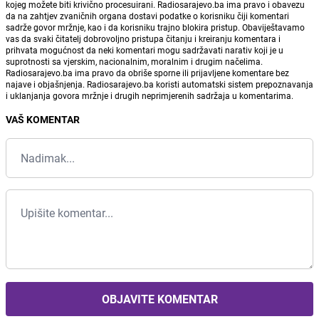
kojeg možete biti krivično procesuirani. Radiosarajevo.ba ima pravo i obavezu
da na zahtjev zvaničnih organa dostavi podatke o korisniku čiji komentari
sadrže govor mržnje, kao i da korisniku trajno blokira pristup. Obaviještavamo
vas da svaki čitatelj dobrovoljno pristupa čitanju i kreiranju komentara i
prihvata mogućnost da neki komentari mogu sadržavati narativ koji je u
suprotnosti sa vjerskim, nacionalnim, moralnim i drugim načelima.
Radiosarajevo.ba ima pravo da obriše sporne ili prijavljene komentare bez
najave i objašnjenja. Radiosarajevo.ba koristi automatski sistem prepoznavanja
i uklanjanja govora mržnje i drugih neprimjerenih sadržaja u komentarima.
VAŠ KOMENTAR
OBJAVITE KOMENTAR