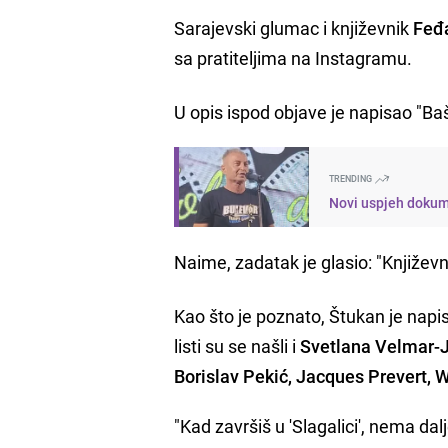
Sarajevski glumac i književnik
Feđ
sa pratiteljima na Instagramu.
U opis ispod objave je napisao "Ba
TRENDING
Novi uspjeh dokume
Naime, zadatak je glasio: "Književna d
Kao što je poznato, Štukan je napi
listi su se našli i
Svetlana Velmar-J
Borislav Pekić, Jacques Prevert, 
"Kad završiš u 'Slagalici', nema dal