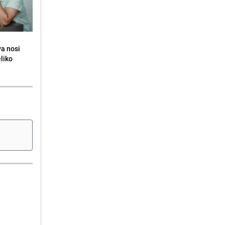
va nosi
eliko