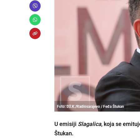
Foto: Dž.K./Radiosarajevo / Feđa Štukan
U emisiji
Slagalica
, koja se emitu
Štukan.