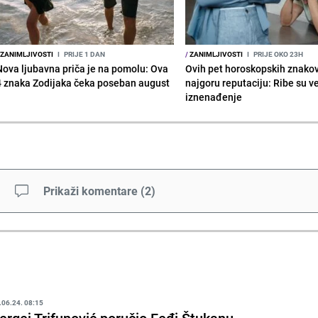
ZANIMLJIVOSTI
I
PRIJE 1 DAN
/
ZANIMLJIVOSTI
I
PRIJE OKO 23H
Nova ljubavna priča je na pomolu: Ova
Ovih pet horoskopskih znako
4 znaka Zodijaka čeka poseban august
najgoru reputaciju: Ribe su v
iznenađenje
Prikaži komentare
(
2
)
.06.24. 08:15