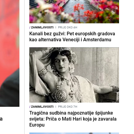
/
ZANIMLJIVOSTI
I
PRIJE OKO 4H
Kanali bez gužvi: Pet europskih gradova
kao alternativa Veneciji i Amsterdamu
/
ZANIMLJIVOSTI
I
PRIJE OKO 7H
Tragična sudbina najpoznatije špijunke
đa
svijeta: Priča o Mati Hari koja je zavarala
Europu