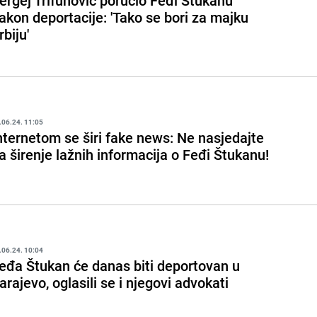
ergej Trifunović poručio Feđi Štukanu
akon deportacije: 'Tako se bori za majku
rbiju'
.06.24. 11:05
nternetom se širi fake news: Ne nasjedajte
a širenje lažnih informacija o Feđi Štukanu!
.06.24. 10:04
eđa Štukan će danas biti deportovan u
arajevo, oglasili se i njegovi advokati