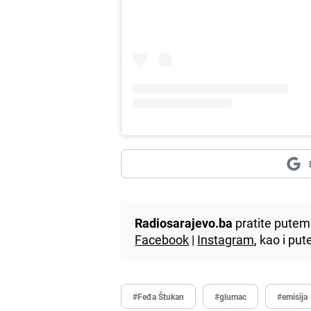
Radiosarajevo.ba
pratite putem 
Facebook
|
Instagram
, kao i p
#Feđa Štukan
#glumac
#emisija