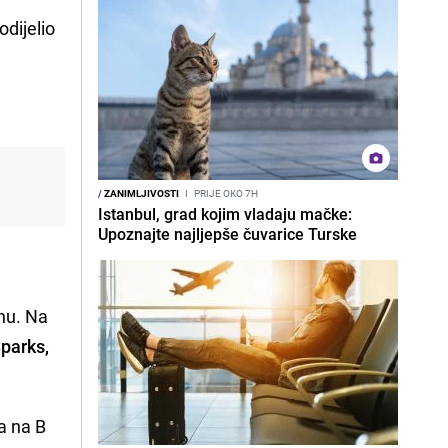
dijelio
/
ZANIMLJIVOSTI
I
PRIJE OKO 7H
Istanbul, grad kojim vladaju mačke:
Upoznajte najljepše čuvarice Turske
onu. Na
parks,
ra na B