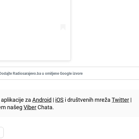
Dodajte Radiosarajevo.ba u omiljene Google izvore
aplikacije za
Android
|
iOS
i društvenih mreža
Twitter
|
utem našeg
Viber
Chata.