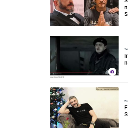
S
n
S
24
I
n
24
F
S