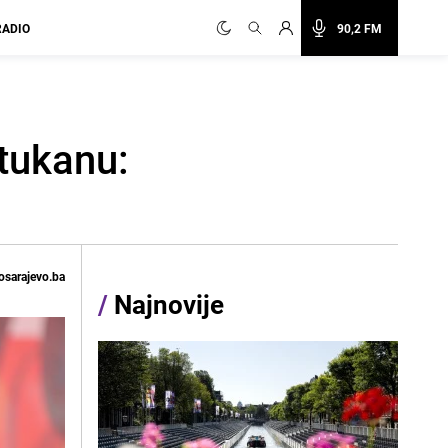
RADIO
90,2 FM
Štukanu:
osarajevo.ba
/
Najnovije