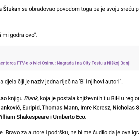
a Štukan
se obradovao povodom toga pa je svoju sreću po
š mi godra ovo".
ntarca FTV-a o Ivici Osimu: Nagrada i na City Festu u Niškoj Banji
jela čiji je naziv jedna riječ na 'B' i njihovi autori".
sao knjigu
Blank,
koja je postala književni hit u BiH u regi
anković, Euripid, Thomas Mann, Imre Keresz, Nicholas S
William Shakespeare i Umberto Eco.
je. Bravo za autore i podršku, ne bi me čudilo da je ova ig