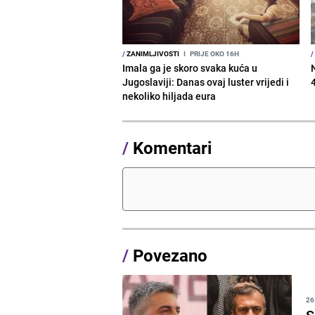
/
ZANIMLJIVOSTI
I
PRIJE OKO 16H
/
Imala ga je skoro svaka kuća u
Jugoslaviji: Danas ovaj luster vrijedi i
nekoliko hiljada eura
/
Komentari
/
Povezano
26