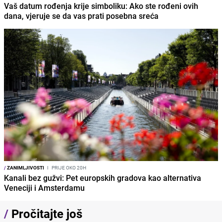
Vaš datum rođenja krije simboliku: Ako ste rođeni ovih
dana, vjeruje se da vas prati posebna sreća
/
ZANIMLJIVOSTI
I
PRIJE OKO 20H
Kanali bez gužvi: Pet europskih gradova kao alternativa
Veneciji i Amsterdamu
/
Pročitajte još