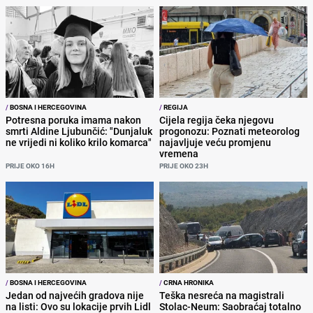
/
BOSNA I HERCEGOVINA
/
REGIJA
Potresna poruka imama nakon
Cijela regija čeka njegovu
smrti Aldine Ljubunčić: "Dunjaluk
progonozu: Poznati meteorolog
ne vrijedi ni koliko krilo komarca"
najavljuje veću promjenu
vremena
PRIJE OKO 16H
PRIJE OKO 23H
/
BOSNA I HERCEGOVINA
/
CRNA HRONIKA
Jedan od najvećih gradova nije
Teška nesreća na magistrali
na listi: Ovo su lokacije prvih Lidl
Stolac-Neum: Saobraćaj totalno