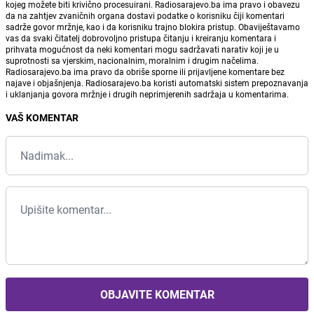
kojeg možete biti krivično procesuirani. Radiosarajevo.ba ima pravo i obavezu
da na zahtjev zvaničnih organa dostavi podatke o korisniku čiji komentari
sadrže govor mržnje, kao i da korisniku trajno blokira pristup. Obaviještavamo
vas da svaki čitatelj dobrovoljno pristupa čitanju i kreiranju komentara i
prihvata mogućnost da neki komentari mogu sadržavati narativ koji je u
suprotnosti sa vjerskim, nacionalnim, moralnim i drugim načelima.
Radiosarajevo.ba ima pravo da obriše sporne ili prijavljene komentare bez
najave i objašnjenja. Radiosarajevo.ba koristi automatski sistem prepoznavanja
i uklanjanja govora mržnje i drugih neprimjerenih sadržaja u komentarima.
VAŠ KOMENTAR
OBJAVITE KOMENTAR