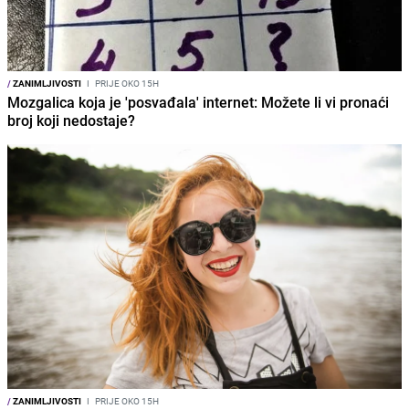
/
ZANIMLJIVOSTI
I
PRIJE OKO 15H
Mozgalica koja je 'posvađala' internet: Možete li vi pronaći
broj koji nedostaje?
/
ZANIMLJIVOSTI
I
PRIJE OKO 15H