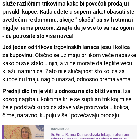
služe različitim trikovima kako bi povećali prodaju i
privukli kupce. Kada uđete u supermarket obasuti ste
svetlećim reklamama, akcije "iskaču" sa svih strana i
nigdje nema prozora. Znajte da je sve to sa razlogom
- da potrošite što više novca!
Još jedan od trikova trgovinskih lanaca jesu i kolica
za kupovinu
. Obično se uzimaju prilikom veće nabavke
kako bi sve stalo u njih, a vi ne morate da teglite veću
kilažu namirnica. Zato nije slučajnost što kolica za
kupovinu imaju nagib unazad, odnosno prema vama.
Prednji dio im je viši u odnosu na dio bliži vama
. Iza
kosog nagiba u kolicima krije se suptilan trik kojim se
žele podstaći kupci da stave više proizvoda u kolica,
čime, naravno, kupuju više i povećavaju prodaju.
TRENDING
Dr. Erma Ramić-Kunić održala lekciju notornom
Miloradu Dodiku: "Pokazujete silno neznanje"