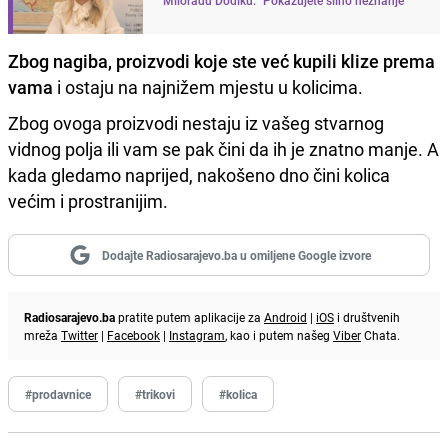
Zbog nagiba, proizvodi koje ste već kupili klize prema
vama
i ostaju na najnižem mjestu u kolicima.
Zbog ovoga proizvodi nestaju iz vašeg stvarnog
vidnog polja ili vam se pak čini da ih je znatno manje. A
kada gledamo naprijed, nakošeno dno čini kolica
većim i prostranijim.
Dodajte Radiosarajevo.ba u omiljene Google izvore
Radiosarajevo.ba
pratite putem aplikacije za
Android
|
iOS
i društvenih
mreža
Twitter
|
Facebook
|
Instagram
, kao i putem našeg
Viber
Chata.
#prodavnice
#trikovi
#kolica