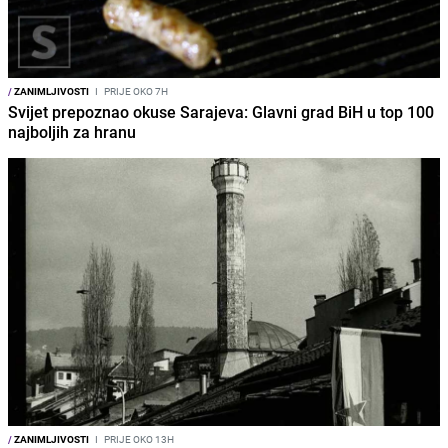
/
ZANIMLJIVOSTI
I
PRIJE OKO 7H
Svijet prepoznao okuse Sarajeva: Glavni grad BiH u top 100
najboljih za hranu
/
ZANIMLJIVOSTI
I
PRIJE OKO 13H