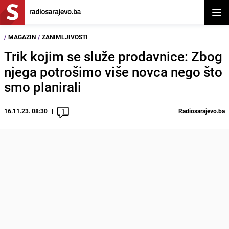
Otvor
/
MAGAZIN
/
ZANIMLJIVOSTI
Trik kojim se služe prodavnice: Zbog
njega potrošimo više novca nego što
smo planirali
16.11.23. 08:30
Radiosarajevo.ba
1