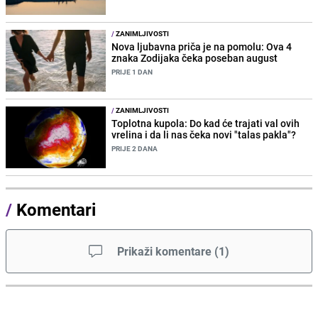
/
ZANIMLJIVOSTI
Nova ljubavna priča je na pomolu: Ova 4
znaka Zodijaka čeka poseban august
PRIJE 1 DAN
/
ZANIMLJIVOSTI
Toplotna kupola: Do kad će trajati val ovih
vrelina i da li nas čeka novi "talas pakla"?
PRIJE 2 DANA
/
Komentari
Prikaži komentare
(
1
)