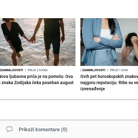
ZANIMLJIVOSTI
I
PRIJE 2 DANA
/
ZANIMLJIVOSTI
I
PRIJE 1 DAN
Nova ljubavna priča je na pomolu: Ova
Ovih pet horoskopskih znako
4 znaka Zodijaka čeka poseban august
najgoru reputaciju: Ribe su v
iznenađenje
Prikaži komentare
(
0
)