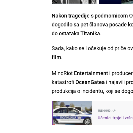
Nakon tragedije s podmornicom Oc
dogodilo sa pet članova posade k
do ostataka Titanika.
Sada, kako se i očekuje od priče ov
film
.
MindRiot
Entertainment
i produce
katastrofi
OceanGatea
i najavili p
produkcija o incidentu, koji se dog
TRENDING
Učenici trpjeli vrš