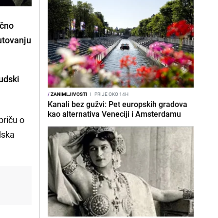
ačno
utovanju
udski
/
ZANIMLJIVOSTI
I
PRIJE OKO 14H
Kanali bez gužvi: Pet europskih gradova
kao alternativa Veneciji i Amsterdamu
priču o
dska