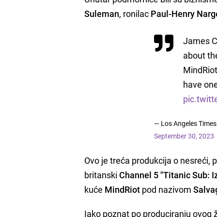
Suleman
, ronilac
Paul-Henry Narg
James C
about t
MindRiot
have one
pic.twi
— Los Angeles Times
September 30, 2023
Ovo je treća produkcija o nesreći, 
britanski
Channel 5
"Titanic Sub: 
kuće
MindRiot
pod nazivom
Salva
Iako poznat po produciranju ovog 