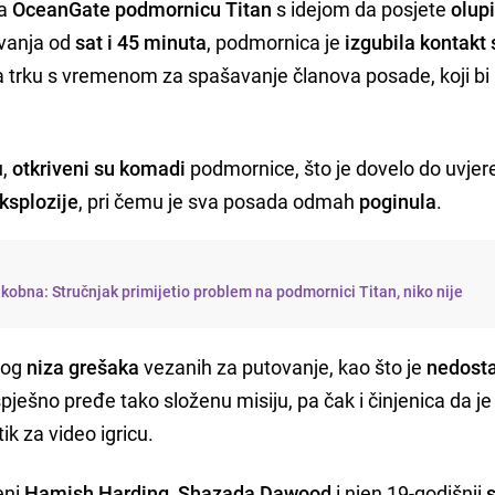
na
OceanGate
podmornicu
Titan
s idejom da posjete
olup
vanja od
sat i 45 minuta
, podmornica je
izgubila kontakt 
la trku s vremenom za spašavanje članova posade, koji bi
u,
otkriveni su komadi
podmornice, što je dovelo do uvjer
ksplozije
, pri čemu je sva posada odmah
poginula
.
a kobna: Stručnjak primijetio problem na podmornici Titan, niko nije
zbog
niza
grešaka
vezanih za putovanje, kao što je
nedost
ešno pređe tako složenu misiju, pa čak i činjenica da je
ik za video igricu.
eni
Hamish Harding
,
Shazada Dawood
i njen 19-godišnji