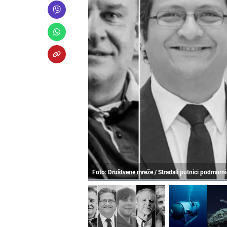
Foto: Društvene mreže / Stradali putnici podmorni