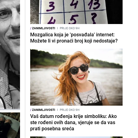
/
ZANIMLJIVOSTI
I
PRIJE OKO 9H
Mozgalica koja je 'posvađala' internet:
Možete li vi pronaći broj koji nedostaje?
/
ZANIMLJIVOSTI
I
PRIJE OKO 9H
Vaš datum rođenja krije simboliku: Ako
ste rođeni ovih dana, vjeruje se da vas
prati posebna sreća