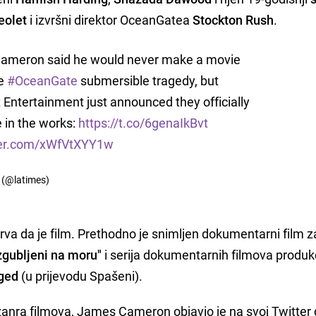
eolet
i izvršni direktor OceanGatea
Stockton Rush
.
ameron said he would never make a movie
he
#OceanGate
submersible tragedy, but
 Entertainment just announced they officially
 in the works:
https://t.co/6genaIkBvt
tter.com/xWfVtXYY1w
 (@latimes)
prva da je film. Prethodno je snimljen dokumentarni film z
Izgubljeni na moru"
i serija dokumentarnih filmova produk
ged
(u prijevodu Spašeni).
žanra filmova, James Cameron objavio je na svoj Twitter