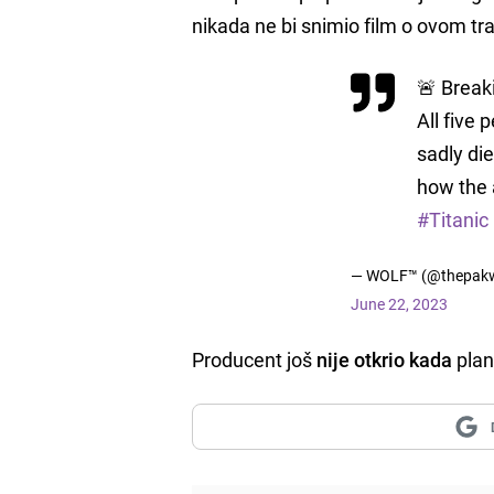
nikada ne bi snimio film o ovom t
🚨 Brea
All five
sadly di
how the 
#Titanic
— WOLF™️ (@thepakw
June 22, 2023
Producent još
nije otkrio kada
plan