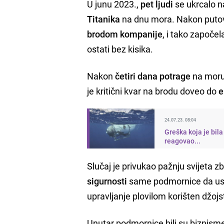
U junu 2023.,
pet ljudi
se ukrcalo 
Titanika
na dnu mora. Nakon puto
brodom kompanije
, i tako započe
ostati bez kisika.
Nakon
četiri dana potrage
na mor
je kritični kvar na brodu doveo do
e
24.07.23. 08:04
Greška koja je bil
reagovao...
Slučaj je privukao pažnju svijeta 
sigurnosti
same podmornice da uspj
upravljanje plovilom korišten džojst
Unutar podmornice bili su biznism