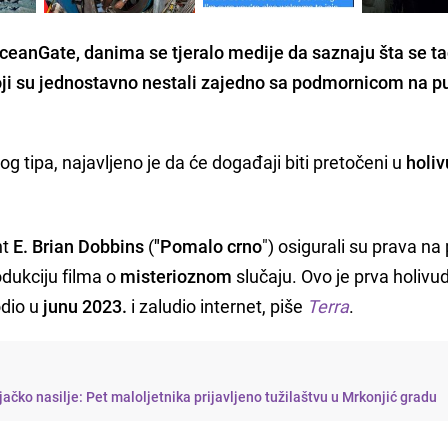
eanGate, danima se tjeralo medije da saznaju šta se t
oji su jednostavno nestali zajedno sa podmornicom na p
og tipa, najavljeno je da će događaji biti pretočeni u
holiv
nt
E. Brian Dobbins
(
"Pomalo crno
") osigurali su prava na 
rodukciju filma o
misterioznom
slučaju. Ovo je prva holivu
odio u
junu 2023.
i zaludio internet, piše
Terra
.
njačko nasilje: Pet maloljetnika prijavljeno tužilaštvu u Mrkonjić gradu