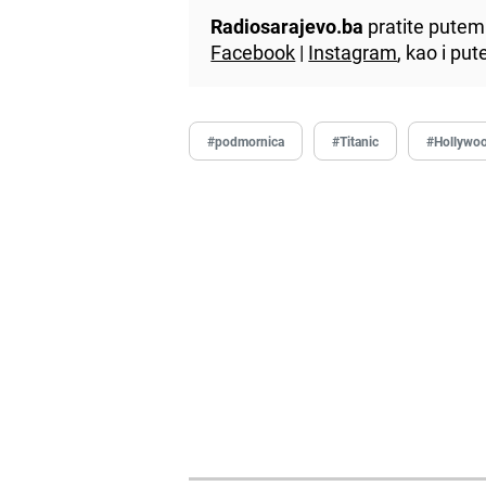
Radiosarajevo.ba
pratite putem 
Facebook
|
Instagram
, kao i p
#podmornica
#Titanic
#Hollywo