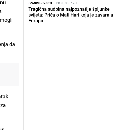
inu
/
ZANIMLJIVOSTI
I
PRIJE OKO 17H
Tragična sudbina najpoznatije špijunke
s
svijeta: Priča o Mati Hari koja je zavarala
 mogli
Europu
enja da
atak
 za
sin