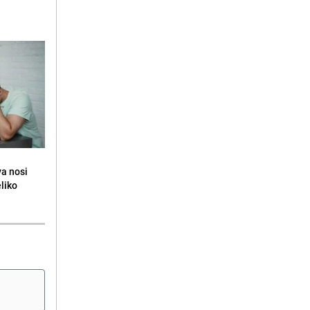
va nosi
eliko