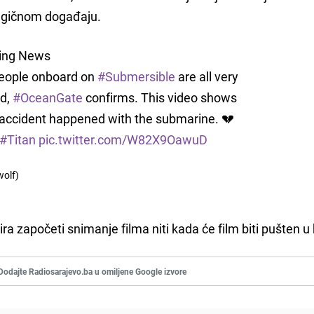
ragičnom događaju.
king News
 people onboard on
#Submersible
are all very
ed,
#OceanGate
confirms. This video shows
accident happened with the submarine. 💔
#Titan
pic.twitter.com/W82X9OawuD
olf)
ira započeti snimanje filma niti kada će film biti pušten u 
Dodajte Radiosarajevo.ba u omiljene Google izvore