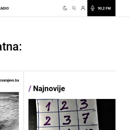
RADIO
90,2 FM
atna:
osarajevo.ba
/
Najnovije