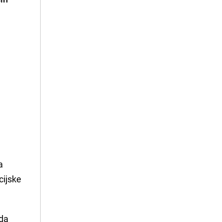
a
cijske
 da