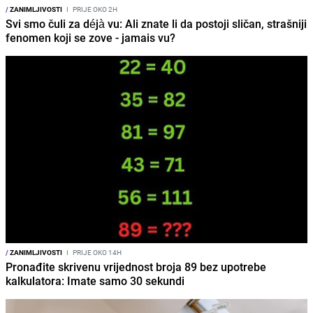
/
ZANIMLJIVOSTI
I
PRIJE OKO 2H
Svi smo čuli za déjà vu: Ali znate li da postoji sličan, strašniji
fenomen koji se zove - jamais vu?
/
ZANIMLJIVOSTI
I
PRIJE OKO 14H
Pronađite skrivenu vrijednost broja 89 bez upotrebe
kalkulatora: Imate samo 30 sekundi