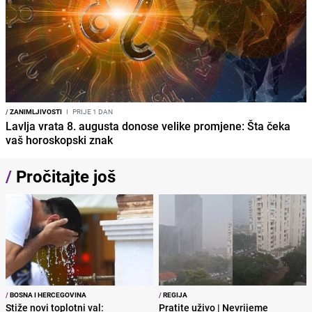
/
ZANIMLJIVOSTI
I
PRIJE 1 DAN
Lavlja vrata 8. augusta donose velike promjene: Šta čeka
vaš horoskopski znak
/
Pročitajte još
/
BOSNA I HERCEGOVINA
/
REGIJA
Stiže novi toplotni val:
Pratite uživo | Nevrijeme