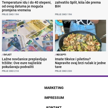
Temperature idu i do 40 stepeni,
zahvatilo Split, kiša ide prema
od ovog datuma je moguća
BiH
promjena vremena
PRIJE OKO 19H
PRIJE OKO 19H
/
SVIJET
/
RECEPTI
Lažne novčanice preplavljuju
Imate tikvice i piletinu?
tržište: Ove eure najčešće
Napravite ovaj brzi ručak iz jedne
pokušavaju podvaliti
tave
PRIJE OKO 21H
PRIJE OKO 23H
MARKETING
IMPRESSUM
KONTAKT