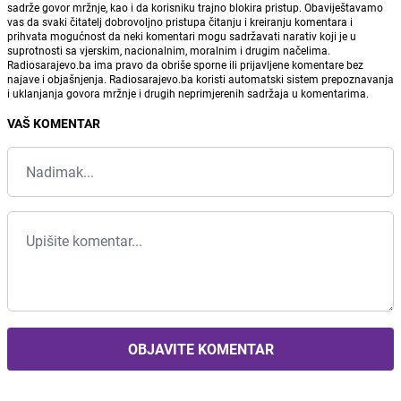
sadrže govor mržnje, kao i da korisniku trajno blokira pristup. Obaviještavamo
vas da svaki čitatelj dobrovoljno pristupa čitanju i kreiranju komentara i
prihvata mogućnost da neki komentari mogu sadržavati narativ koji je u
suprotnosti sa vjerskim, nacionalnim, moralnim i drugim načelima.
Radiosarajevo.ba ima pravo da obriše sporne ili prijavljene komentare bez
najave i objašnjenja. Radiosarajevo.ba koristi automatski sistem prepoznavanja
i uklanjanja govora mržnje i drugih neprimjerenih sadržaja u komentarima.
VAŠ KOMENTAR
OBJAVITE KOMENTAR