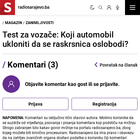
Otvor
/
MAGAZIN
/
ZANIMLJIVOSTI
Test za vozače: Koji automobil
ukloniti da se raskrsnica oslobodi?
/
Komentari (3)
Povratak na članak
Objavite komentar kao gost ili se prijavite.
Prijava
Registracija
NAPOMENA:
Komentari su isključivo lični stavovi autora. Molimo korisnike da
se suzdrže od vrijeđanja, psovanja i pisanja komentara koji podstiču na mržnju.
Strogo zabranjen bilo kakav govor mržnje na portalu radiosarajevo.ba, zbog
kojeg možete biti krivično procesuirani. Radiosarajevo.ba ima pravo i obavezu
da na zahtjev zvaničnih organa dostavi podatke o korisniku čiji komentari