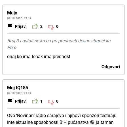
Mujo
02.10.2025. 17:49
Prijavi
2
0
Broj 3 i ostali se kreću po prednosti desne strane! ka
Pero
onaj ko ima tenak ima prednost
Odgovori
Moj IQ185
02.10.2025. 21:49
Prijavi
1
0
Ovo ‘Novinari’ radio sarajeva i njihovi sponzori testiraju
intelektualne sposobnosti BiH pućanstva 😀 ja taman