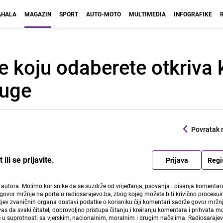
HALA
MAGAZIN
SPORT
AUTO-MOTO
MULTIMEDIA
INFOGRAFIKE
afe koju odaberete otkriva
ruge
Povratak 
li se prijavite.
Prijava
Regi
i autora. Molimo korisnike da se suzdrže od vrijeđanja, psovanja i pisanja komentara
govor mržnje na portalu radiosarajevo.ba, zbog kojeg možete biti krivično procesuir
ev zvaničnih organa dostavi podatke o korisniku čiji komentari sadrže govor mržnj
vas da svaki čitatelj dobrovoljno pristupa čitanju i kreiranju komentara i prihvata 
e u suprotnosti sa vjerskim, nacionalnim, moralnim i drugim načelima. Radiosaraje