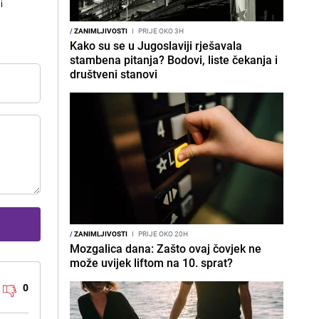
i
/
ZANIMLJIVOSTI
I
PRIJE OKO 3H
Kako su se u Jugoslaviji rješavala
stambena pitanja? Bodovi, liste čekanja i
društveni stanovi
/
ZANIMLJIVOSTI
I
PRIJE OKO 20H
Mozgalica dana: Zašto ovaj čovjek ne
može uvijek liftom na 10. sprat?
0