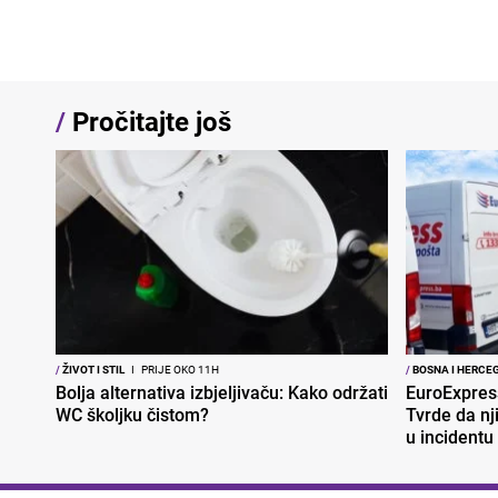
/
Pročitajte još
/
ŽIVOT I STIL
I
PRIJE OKO 11H
/
BOSNA I HERCE
Bolja alternativa izbjeljivaču: Kako održati
EuroExpres
WC školjku čistom?
Tvrde da nj
u incidentu