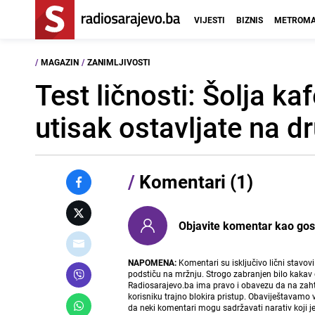
VIJESTI
BIZNIS
METROMA
/
MAGAZIN
/
ZANIMLJIVOSTI
Test ličnosti: Šolja k
utisak ostavljate na d
/
Komentari (1)
Objavite komentar kao gost i
NAPOMENA:
Komentari su isključivo lični stavov
podstiču na mržnju. Strogo zabranjen bilo kakav 
Radiosarajevo.ba ima pravo i obavezu da na zahtj
korisniku trajno blokira pristup. Obaviještavamo 
da neki komentari mogu sadržavati narativ koji j