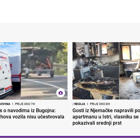
GOVINA
I
PRIJE OKO 7H
/
REGIJA
I
PRIJE OKO 8H
s o navodima iz Bugojna:
Gosti iz Njemačke napravili p
ihova vozila nisu učestvovala
apartmanu u Istri, vlasniku se 
pokazivali srednji prst