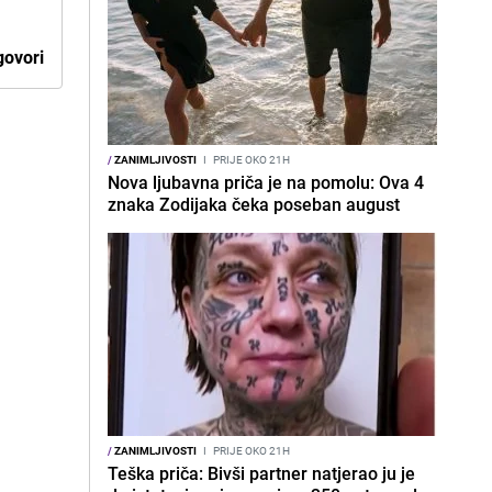
ovori
/
ZANIMLJIVOSTI
I
PRIJE OKO 21H
Nova ljubavna priča je na pomolu: Ova 4
znaka Zodijaka čeka poseban august
/
ZANIMLJIVOSTI
I
PRIJE OKO 21H
Teška priča: Bivši partner natjerao ju je