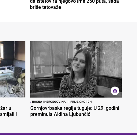
da istetovira njegovo ime 250 puta, sada
briše tetovaže
/
BOSNA I HERCEGOVINA
I
PRIJE OKO 10H
ožar u
Gornjovrbaska regija tuguje: U 29. godini
smijali i
preminula Aldina Ljubunčić