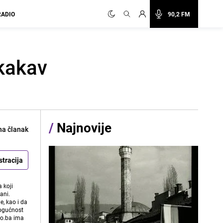
RADIO
90,2 FM
 kakav
/
Najnovije
na članak
stracija
 koji
ani.
e, kao i da
mogućnost
vo.ba ima