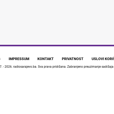
G
IMPRESSUM
KONTAKT
PRIVATNOST
USLOVI KOR
7. - 2026.
radiosarajevo.ba
. Sva prava pridržana. Zabranjeno preuzimanje sadržaja