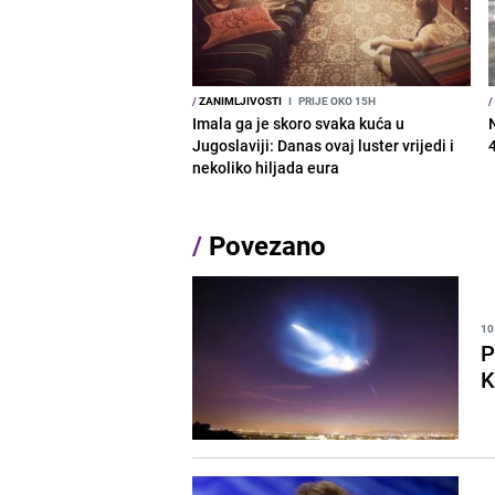
/
ZANIMLJIVOSTI
I
PRIJE OKO 15H
/
Imala ga je skoro svaka kuća u
Jugoslaviji: Danas ovaj luster vrijedi i
nekoliko hiljada eura
/
Povezano
10
P
K