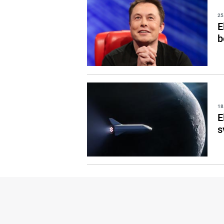
25
E
b
18
E
s