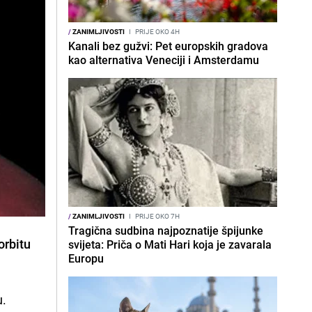
/
ZANIMLJIVOSTI
I
PRIJE OKO 4H
Kanali bez gužvi: Pet europskih gradova
kao alternativa Veneciji i Amsterdamu
/
ZANIMLJIVOSTI
I
PRIJE OKO 7H
Tragična sudbina najpoznatije špijunke
orbitu
svijeta: Priča o Mati Hari koja je zavarala
Europu
u.