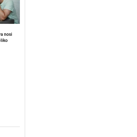
va nosi
eliko