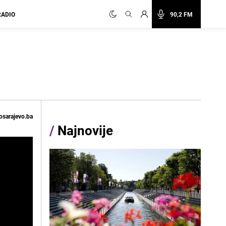
RADIO
90,2 FM
osarajevo.ba
/
Najnovije