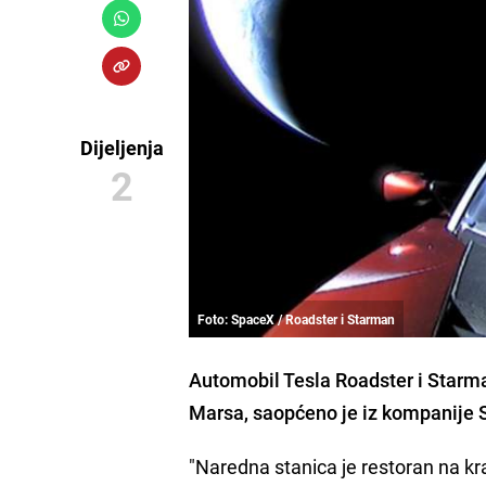
Dijeljenja
2
Foto: SpaceX / Roadster i Starman
Automobil Tesla Roadster i Starma
Marsa, saopćeno je iz kompanije 
"Naredna stanica je restoran na kra