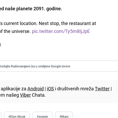
red naše planete 2091. godine.
 current location. Next stop, the restaurant at
of the universe.
pic.twitter.com/Ty5m8IjJpE
)
Dodajte Radiosarajevo.ba u omiljene Google izvore
aplikacije za
Android
|
iOS
i društvenih mreža
Twitter
|
utem našeg
Viber
Chata.
#Elon Musk
#svemir
#Mars