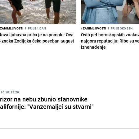
ZANIMLJIVOSTI
I
PRIJE 1 DAN
/
ZANIMLJIVOSTI
I
PRIJE OKO 23H
Nova ljubavna priča je na pomolu: Ova
Ovih pet horoskopskih znako
4 znaka Zodijaka čeka poseban august
najgoru reputaciju: Ribe su v
iznenađenje
.10.18. 19:20
rizor na nebu zbunio stanovnike
alifornije: "Vanzemaljci su stvarni"