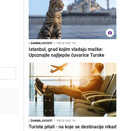
/
ZANIMLJIVOSTI
I
PRIJE OKO 7H
Istanbul, grad kojim vladaju mačke:
Upoznajte najljepše čuvarice Turske
/
ZANIMLJIVOSTI
I
PRIJE OKO 7H
Turiste pitali - na koje se destinacije nikad