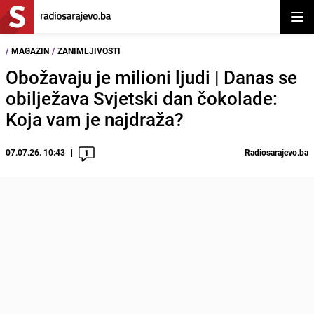
Otvor
/
MAGAZIN
/
ZANIMLJIVOSTI
Obožavaju je milioni ljudi | Danas se
obilježava Svjetski dan čokolade:
Koja vam je najdraža?
07.07.26. 10:43
Radiosarajevo.ba
1