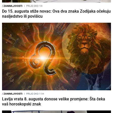
/
ZANIMLJIVOSTI
I
PRIJE OKO 1H
Do 15. augusta stiže novac: Ova dva znaka Zodijaka očekuju
nasljedstvo ili povišicu
/
ZANIMLJIVOSTI
I
PRIJE OKO 11H
Lavlja vrata 8. augusta donose velike promjene: Šta čeka
vaš horoskopski znak