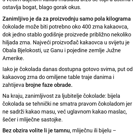
ostavlja bogat, blago gorak okus.
Zanimljivo je da za proizvodnju samo pola kilograma
čokolade može biti potrebno oko 400 zrna kakaovca,
dok jedno stablo godišnje proizvede približno nekoliko
hiljada zrna. Najveći proizvođač kakaovca u svijetu je
Obala Bjelokosti, uz Ganu i pojedine zemlje Južne
Amerike.
Iako je čokolada danas dostupna gotovo svima, put od
kakaovog zrna do omiljene table traje danima i
zahtijeva
brojne faze obrade.
Na kraju, zanimljivost za ljubitelje čokolade: bijela
čokolada se tehnički ne smatra pravom čokoladom jer
ne sadrži kakao masu, već uglavnom kakao maslac,
šećer i mliječne sastojke.
Bez obzira volite li je tamnu
, mliječnu ili bijelu –