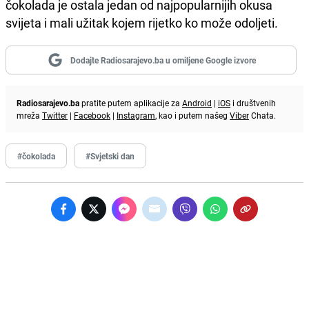
čokolada je ostala jedan od najpopularnijih okusa
svijeta i mali užitak kojem rijetko ko može odoljeti.
Dodajte Radiosarajevo.ba u omiljene Google izvore
Radiosarajevo.ba
pratite putem aplikacije za
Android
|
iOS
i društvenih
mreža
Twitter
|
Facebook
|
Instagram
, kao i putem našeg
Viber
Chata.
#čokolada
#Svjetski dan