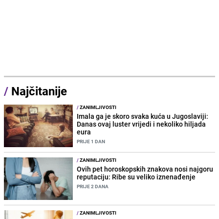
/
Najčitanije
/
ZANIMLJIVOSTI
Imala ga je skoro svaka kuća u Jugoslaviji:
Danas ovaj luster vrijedi i nekoliko hiljada
eura
PRIJE 1 DAN
/
ZANIMLJIVOSTI
Ovih pet horoskopskih znakova nosi najgoru
reputaciju: Ribe su veliko iznenađenje
PRIJE 2 DANA
/
ZANIMLJIVOSTI