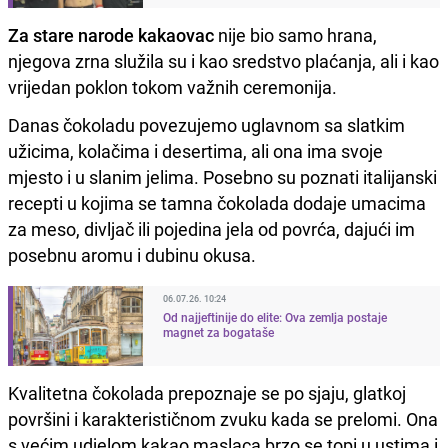
Za stare narode kakaovac
nije bio samo hrana,
njegova zrna služila su i kao sredstvo plaćanja, ali i kao
vrijedan poklon tokom važnih ceremonija.
Danas čokoladu povezujemo uglavnom sa slatkim
užicima, kolačima i desertima, ali ona ima svoje
mjesto i u slanim jelima. Posebno su poznati italijanski
recepti u kojima se tamna čokolada dodaje umacima
za meso, divljač ili pojedina jela od povrća, dajući im
posebnu aromu i dubinu okusa.
06.07.26. 10:24
Od najjeftinije do elite: Ova zemlja postaje
magnet za bogataše
Kvalitetna čokolada prepoznaje se po sjaju, glatkoj
površini i karakterističnom zvuku kada se prelomi. Ona
s većim udjelom kakao maslaca brzo se topi u ustima i