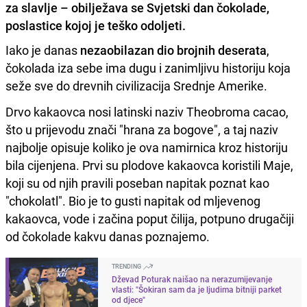
za slavlje – obilježava se Svjetski dan čokolade,
poslastice kojoj je teško odoljeti.
Iako je danas
nezaobilazan dio brojnih deserata
,
čokolada iza sebe ima dugu i zanimljivu historiju koja
seže sve do drevnih civilizacija Srednje Amerike.
Drvo kakaovca nosi latinski naziv Theobroma cacao,
što u prijevodu znači "hrana za bogove", a taj naziv
najbolje opisuje koliko je ova namirnica kroz historiju
bila cijenjena. Prvi su plodove kakaovca koristili Maje,
koji su od njih pravili poseban napitak poznat kao
"chokolatl". Bio je to gusti napitak od mljevenog
kakaovca, vode i začina poput čilija, potpuno drugačiji
od čokolade kakvu danas poznajemo.
TRENDING
Dževad Poturak naišao na nerazumijevanje
vlasti: "Šokiran sam da je ljudima bitniji parket
od djece"