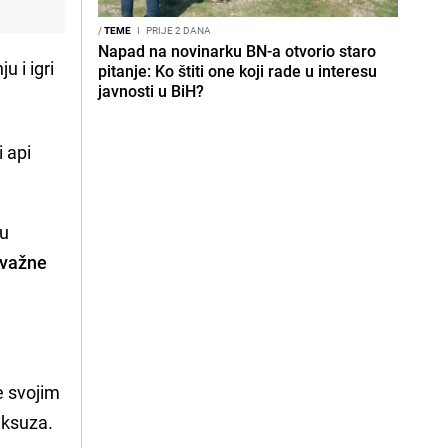
/
TEME
I
PRIJE 2 DANA
Napad na novinarku BN-a otvorio staro
u i igri
pitanje: Ko štiti one koji rade u interesu
javnosti u BiH?
i api
ku
 važne
e svojim
aksuza.