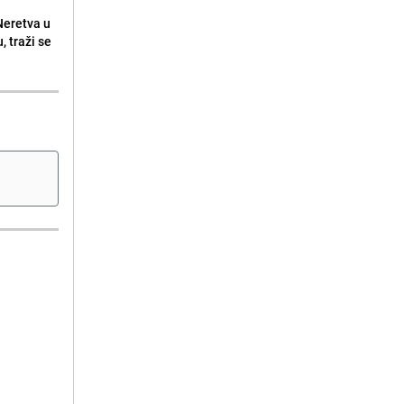
 Neretva u
, traži se