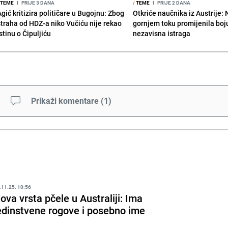
TEME
I
PRIJE 3 DANA
/
TEME
I
PRIJE 2 DANA
gić kritizira političare u Bugojnu: Zbog
Otkriće naučnika iz Austrije:
straha od HDZ-a niko Vučiću nije rekao
gornjem toku promijenila boju
stinu o Čipuljiću
nezavisna istraga
Prikaži komentare
(
1
)
.11.25. 10:56
ova vrsta pčele u Australiji: Ima
edinstvene rogove i posebno ime