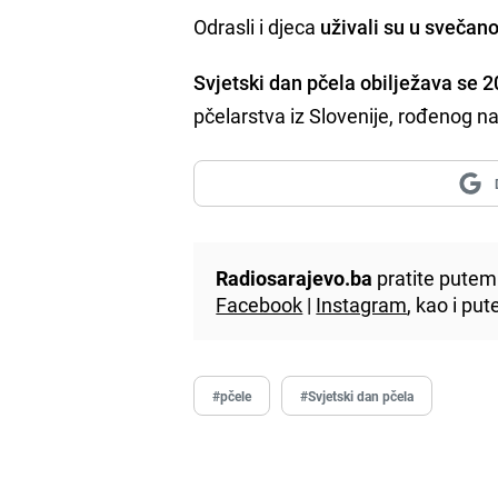
Odrasli i djeca
uživali su u svečan
Svjetski dan pčela obilježava se 
pčelarstva iz Slovenije, rođenog n
Radiosarajevo.ba
pratite putem 
Facebook
|
Instagram
, kao i p
#pčele
#Svjetski dan pčela