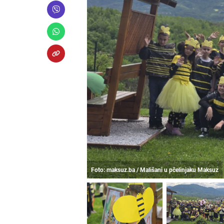
Foto: maksuz.ba / Mališani u pčelinjaku Maksuz