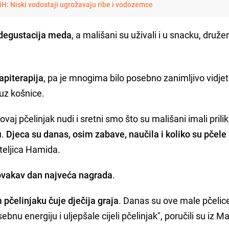
BiH: Niski vodostaji ugrožavaju ribe i vodozemce
 degustacija meda
, a mališani su uživali i u snacku, druženj
apiterapija
, pa je mnogima bilo posebno zanimljivo vidjet
uz košnice.
vaj pčelinjak nudi i sretni smo što su mališani imali prili
u.
Djeca su danas, osim zabave, naučila i koliko su pčele
čiteljica Hamida.
ovakav dan najveća nagrada
.
pčelinjaku čuje dječija graja
. Danas su ove male pčelic
nu energiju i uljepšale cijeli pčelinjak", poručili su iz M