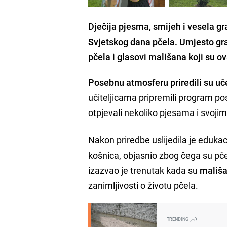
Dječija pjesma, smijeh i vesela g
Svjetskog dana pčela. Umjesto gra
pčela i glasovi mališana koji su ov
Posebnu atmosferu priredili su uč
učiteljicama pripremili program po
otpjevali nekoliko pjesama i svoj
Nakon priredbe uslijedila je eduka
košnica, objasnio zbog čega su pč
izazvao je trenutak kada su
mališan
zanimljivosti o životu pčela.
TRENDING