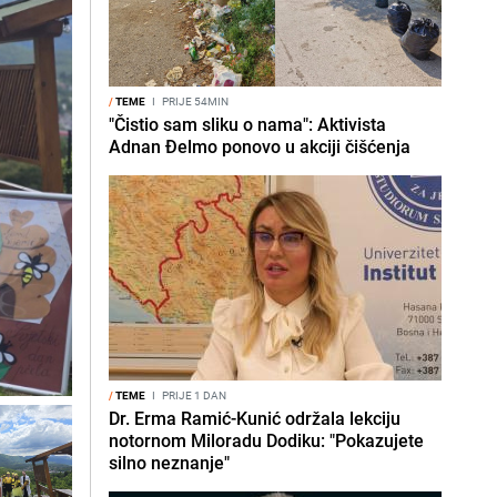
/
TEME
I
PRIJE 54MIN
"Čistio sam sliku o nama": Aktivista
Adnan Đelmo ponovo u akciji čišćenja
/
TEME
I
PRIJE 1 DAN
Dr. Erma Ramić-Kunić održala lekciju
notornom Miloradu Dodiku: "Pokazujete
silno neznanje"