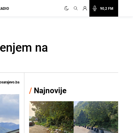
RADIO
90,2 FM
čenjem na
osarajevo.ba
/
Najnovije