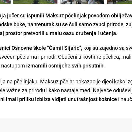
raja jučer su ispunili Maksuz pčelinjak povodom obilježa
dske buke, na trenutak su se čuli samo zvuci prirode, zu
aj prostor pretvorili u malu oazu druženja i učenja.
enici Osnovne škole "Ćamil Sijarić"
, koji su zajedno sa s
svećen pčelama i prirodi. Obučeni u kostime pčelica, mali
im nastupom
izmamili osmijehe svih prisutnih
.
cija na pčelinjaku. Maksuz pčelar pokazao je djeci kako iz
ele važne za prirodu i kako nastaje med. Najveće oduševl
i imali priliku izbliza vidjeti unutrašnjost košnice
i nauči