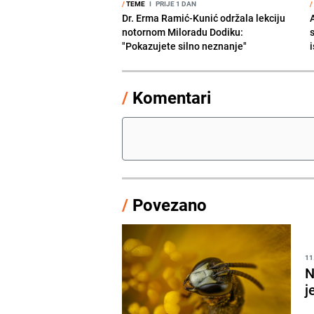
/
TEME
I
PRIJE 1 DAN
/
Dr. Erma Ramić-Kunić održala lekciju
A
notornom Miloradu Dodiku:
"Pokazujete silno neznanje"
i
/
Komentari
/
Povezano
11
N
j