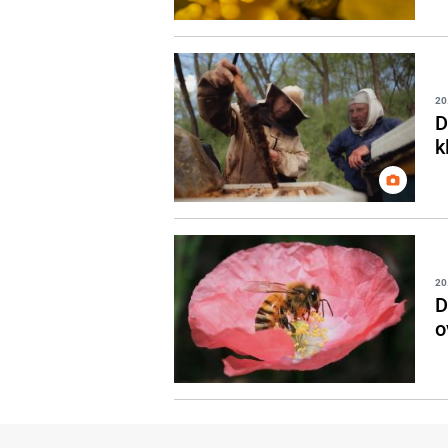
20
D
k
20
D
o