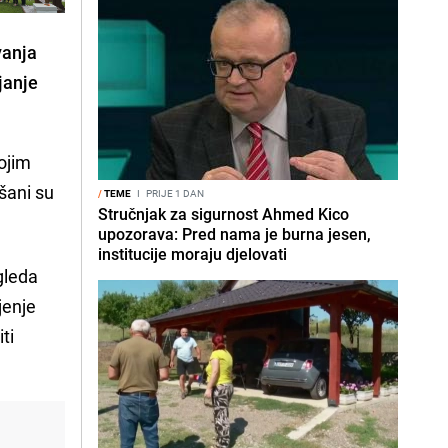
vanja
janje
vojim
šani su
/
TEME
I
PRIJE 1 DAN
Stručnjak za sigurnost Ahmed Kico
upozorava: Pred nama je burna jesen,
institucije moraju djelovati
gleda
jenje
ti