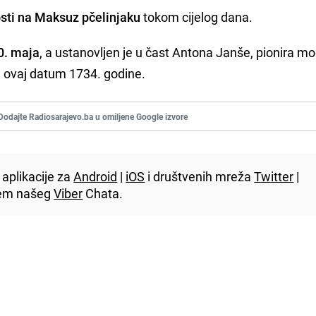
osti na Maksuz pčelinjaku
tokom cijelog dana.
20. maja
, a ustanovljen je u čast Antona Janše, pionira m
a ovaj datum 1734. godine.
Dodajte Radiosarajevo.ba u omiljene Google izvore
aplikacije za
Android
|
iOS
i društvenih mreža
Twitter
|
utem našeg
Viber
Chata.