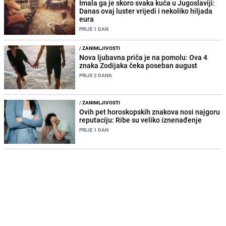
Imala ga je skoro svaka kuća u Jugoslaviji:
Danas ovaj luster vrijedi i nekoliko hiljada
eura
PRIJE 1 DAN
/
ZANIMLJIVOSTI
Nova ljubavna priča je na pomolu: Ova 4
znaka Zodijaka čeka poseban august
PRIJE 2 DANA
/
ZANIMLJIVOSTI
Ovih pet horoskopskih znakova nosi najgoru
reputaciju: Ribe su veliko iznenađenje
PRIJE 1 DAN