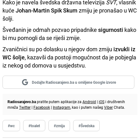
Kako je navela švedska državna televizija
SVT
, vlasnik
kuće
Johan-Martin Spik Skum
zmiju je pronašao u WC
šolji.
Šveđanin je odmah pozvao pripadnike
sigurnosti
kako
bi mu pomogli da se riješi zmije.
Zvaničnici su po dolasku u njegov dom zmiju
izvukli iz
WC šolje
, kazavši da postoji mogućnost da je pobjegla
iz nekog od domova u susjedstvu.
Dodajte Radiosarajevo.ba u omiljene Google izvore
Radiosarajevo.ba
pratite putem aplikacije za
Android
|
iOS
i društvenih
mreža
Twitter
|
Facebook
|
Instagram
, kao i putem našeg
Viber
Chata.
#wc
#toalet
#zmija
#Švedska