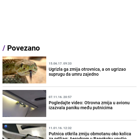
/
Povezano
15.06.17. 09:33
Ugrizla ga zmija otrovnica, a on ugrizao
suprugu da umru zajedno
07.11.16. 20:57
Pogledajte video: Otrovna zmija u avionu
izazvala paniku među putnicima
11.01.16. 12:32
Putnica otkrila zmiju obmotanu oko kolica
za prtljag: Aerodrom u Bangkoku uputio