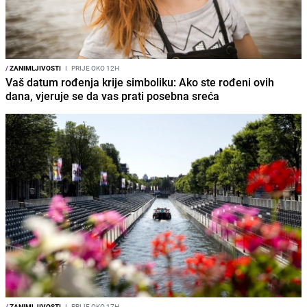
/
ZANIMLJIVOSTI
I
PRIJE OKO 12H
Vaš datum rođenja krije simboliku: Ako ste rođeni ovih
dana, vjeruje se da vas prati posebna sreća
/
ZANIMLJIVOSTI
I
PRIJE OKO 17H