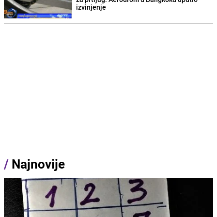
izvinjenje
/
Najnovije