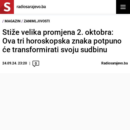
Otvor
/
MAGAZIN
/
ZANIMLJIVOSTI
Stiže velika promjena 2. oktobra:
Ova tri horoskopska znaka potpuno
će transformirati svoju sudbinu
24.09.24. 23:20
Radiosarajevo.ba
0