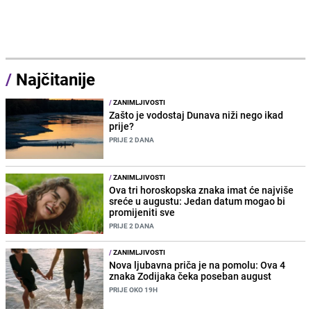
/
Najčitanije
/
ZANIMLJIVOSTI
Zašto je vodostaj Dunava niži nego ikad
prije?
PRIJE 2 DANA
/
ZANIMLJIVOSTI
Ova tri horoskopska znaka imat će najviše
sreće u augustu: Jedan datum mogao bi
promijeniti sve
PRIJE 2 DANA
/
ZANIMLJIVOSTI
Nova ljubavna priča je na pomolu: Ova 4
znaka Zodijaka čeka poseban august
PRIJE OKO 19H