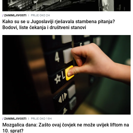
/
ZANIMLJIVOSTI
I
PRIJE OKO 2H
Kako su se u Jugoslaviji rješavala stambena pitanja?
Bodovi, liste čekanja i društveni stanovi
/
ZANIMLJIVOSTI
I
PRIJE OKO 19H
Mozgalica dana: Zašto ovaj čovjek ne može uvijek liftom na
10. sprat?