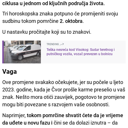
ciklusa u jednom od ključnih područja života.
Tri horoskopska znaka potpuno će promijeniti svoju
sudbinu tokom pomrčine
2. oktobra
.
U nastavku pročitajte koji su to znakovi.
TRENDING
Teška nesreća kod Visokog: Sudar teretnog i
putničkog vozila, vozač prevezen u bolnicu
Vaga
Ove promjene svakako očekujete, jer su počele u ljeto
2023. godine, kada je Čvor prošle karme preselio u vaš
znak. Nešto mora otići zauvijek, pogotovo te promjene
mogu biti povezane s razvojem vaše osobnosti.
Naprimjer,
tokom pomrčine shvatit ćete da je vrijeme
da uđete u novu fazu i
čini se da dolazi iznutra – da