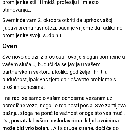
promijenite stil ili imidž, profesiju ili mjesto
stanovanja…
Svemir će vam 2. oktobra otkriti da uprkos vašoj
ljubavi prema ravnoteži, sada je vrijeme da radikalno
promijenite svoju sudbinu.
Ovan
Sve novo dolazi iz prošlosti - ovo je slogan pomrčine u
vašem slučaju, budući da se javlja u vašem
partnerskom sektoru i, koliko god željeli hrliti u
budućnost, ipak vas tjera da rješavate probleme s
prošlim odnosima.
I ne radi se samo o vašim odnosima vezanim uz
porodične veze, nego i o realnosti posla. Sve zahtijeva
pažnju, stoga ne poričite važnost onoga što vas muči.
Da, p
ovratak bivšim poslodavcima ili ljubavnicima
može biti vrlo bolan…
Ali s druge strane, doći će do