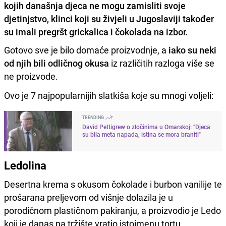
kojih današnja djeca ne mogu zamisliti svoje
djetinjstvo, klinci koji su živjeli u Jugoslaviji također
su imali pregršt grickalica i čokolada na izbor.
Gotovo sve je bilo domaće proizvodnje, a
iako su neki
od njih bili odličnog okusa
iz različitih razloga više se
ne proizvode.
Ovo je 7 najpopularnijih slatkiša koje su mnogi voljeli:
TRENDING
David Pettigrew o zločinima u Omarskoj: "Djeca
su bila meta napada, istina se mora braniti"
Ledolina
Desertna krema s okusom čokolade i burbon vanilije te
prošarana preljevom od višnje dolazila je u
porodičnom plastičnom pakiranju, a proizvodio je Ledo
koji je danas na tržište vratio istoimenu tortu.