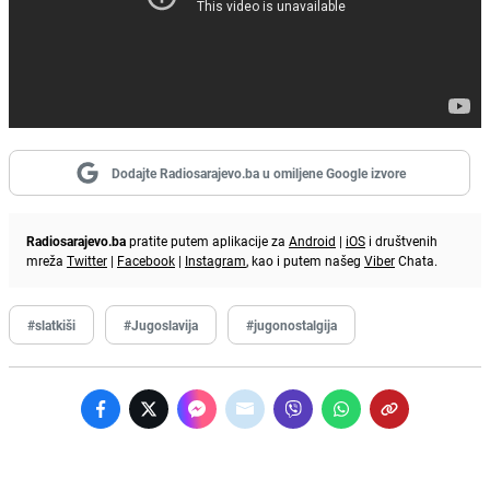
Dodajte Radiosarajevo.ba u omiljene Google izvore
Radiosarajevo.ba
pratite putem aplikacije za
Android
|
iOS
i društvenih
mreža
Twitter
|
Facebook
|
Instagram
, kao i putem našeg
Viber
Chata.
#slatkiši
#Jugoslavija
#jugonostalgija