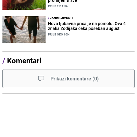
promijeniti sve
PRIJE 2 DANA
/
ZANIMLJIVOSTI
Nova ljubavna priča je na pomolu: Ova 4
znaka Zodijaka čeka poseban august
PRIJE OKO 16H
/
Komentari
Prikaži komentare
(
0
)