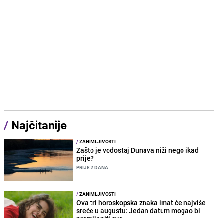
/
Najčitanije
/
ZANIMLJIVOSTI
Zašto je vodostaj Dunava niži nego ikad
prije?
PRIJE 2 DANA
/
ZANIMLJIVOSTI
Ova tri horoskopska znaka imat će najviše
sreće u augustu: Jedan datum mogao bi