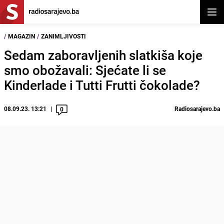
Otvor
/
MAGAZIN
/
ZANIMLJIVOSTI
Sedam zaboravljenih slatkiša koje
smo obožavali: Sjećate li se
Kinderlade i Tutti Frutti čokolade?
08.09.23. 13:21
Radiosarajevo.ba
0