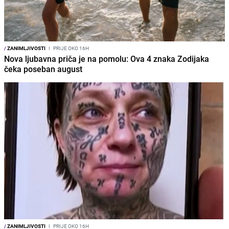
/
ZANIMLJIVOSTI
I
PRIJE OKO 16H
Nova ljubavna priča je na pomolu: Ova 4 znaka Zodijaka
čeka poseban august
/
ZANIMLJIVOSTI
I
PRIJE OKO 16H