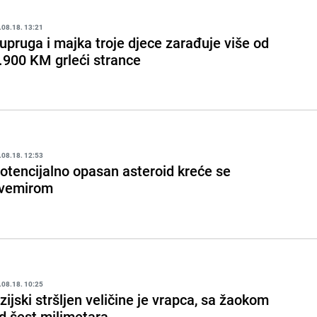
.08.18. 13:21
upruga i majka troje djece zarađuje više od
.900 KM grleći strance
.08.18. 12:53
otencijalno opasan asteroid kreće se
vemirom
.08.18. 10:25
zijski stršljen veličine je vrapca, sa žaokom
d šest milimetara