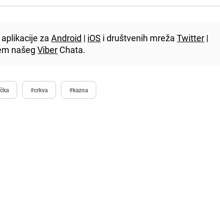
aplikacije za
Android
|
iOS
i društvenih mreža
Twitter
|
utem našeg
Viber
Chata.
čka
#crkva
#kazna