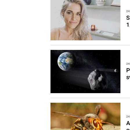
24
S
1
24
P
s
24
A
o