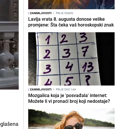
/
ZANIMLJIVOSTI
I
PRIJE 53MIN
Lavlja vrata 8. augusta donose velike
promjene: Šta čeka vaš horoskopski znak
/
ZANIMLJIVOSTI
I
PRIJE OKO 14H
Mozgalica koja je 'posvađala' internet:
Možete li vi pronaći broj koji nedostaje?
oglašena