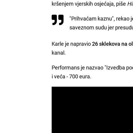
kršenjem vjerskih osjećaja, piše
Hi
"Prihvaćam kaznu", rekao je
saveznom sudu jer presud
Karle je napravio
26 sklekova na o
kanal.
Performans je nazvao "Izvedba pod p
i veća - 700 eura.