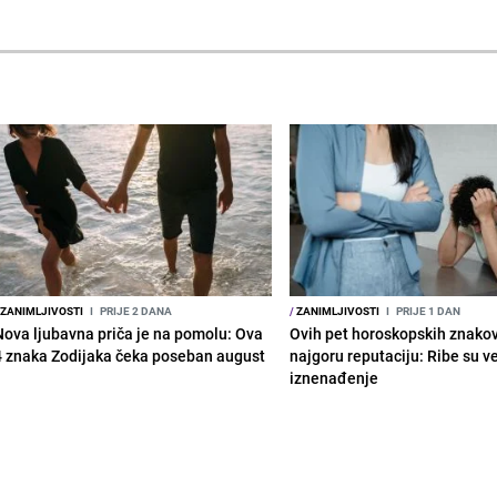
ZANIMLJIVOSTI
I
PRIJE 2 DANA
/
ZANIMLJIVOSTI
I
PRIJE 1 DAN
Nova ljubavna priča je na pomolu: Ova
Ovih pet horoskopskih znako
4 znaka Zodijaka čeka poseban august
najgoru reputaciju: Ribe su v
iznenađenje