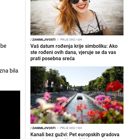
e
/
ZANIMLJIVOSTI
I
PRIJE OKO 14H
ube
Vaš datum rođenja krije simboliku: Ako
ste rođeni ovih dana, vjeruje se da vas
prati posebna sreća
zna bila
/
ZANIMLJIVOSTI
I
PRIJE OKO 19H
Kanali bez gužvi: Pet europskih gradova