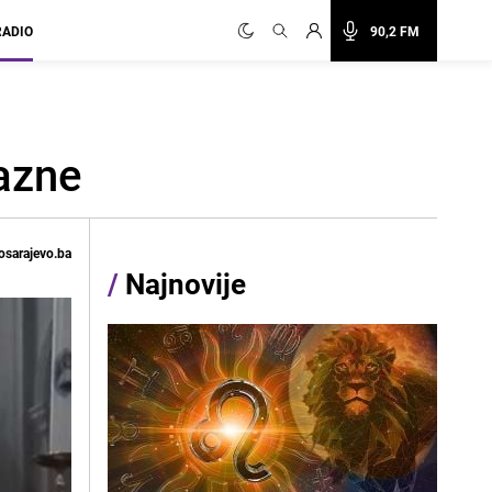
RADIO
90,2 FM
kazne
osarajevo.ba
/
Najnovije