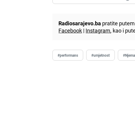
Radiosarajevo.ba
pratite putem 
Facebook
|
Instagram
, kao i p
#performans
#umjetnost
#Njema