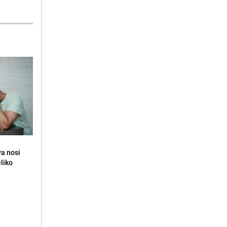
va nosi
eliko