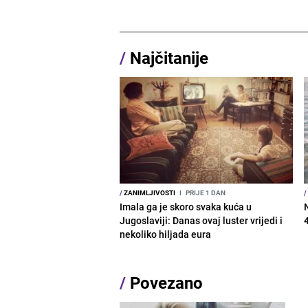
/
Najčitanije
/
ZANIMLJIVOSTI
I
PRIJE 1 DAN
/
Imala ga je skoro svaka kuća u
Jugoslaviji: Danas ovaj luster vrijedi i
nekoliko hiljada eura
/
Povezano