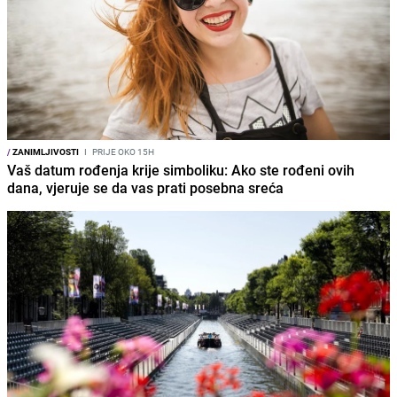
/
ZANIMLJIVOSTI
I
PRIJE OKO 15H
Vaš datum rođenja krije simboliku: Ako ste rođeni ovih
dana, vjeruje se da vas prati posebna sreća