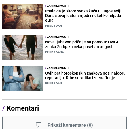
/
ZANIMLJIVOSTI
Imala ga je skoro svaka kuća u Jugoslaviji:
Danas ovaj luster vrijedi i nekoliko hiljada
eura
PRIJE 1 DAN
/
ZANIMLJIVOSTI
Nova ljubavna priča je na pomolu: Ova 4
znaka Zodijaka čeka poseban august
PRIJE 2 DANA
/
ZANIMLJIVOSTI
Ovih pet horoskopskih znakova nosi najgoru
reputaciju: Ribe su veliko iznenađenje
PRIJE 1 DAN
/
Komentari
Prikaži komentare
(
0
)