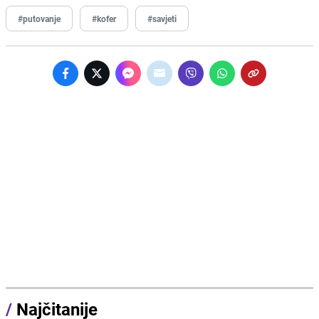
#putovanje
#kofer
#savjeti
/
Najčitanije