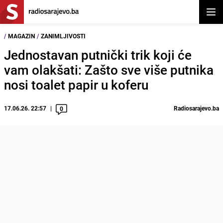
Otvor
/
MAGAZIN
/
ZANIMLJIVOSTI
Jednostavan putnički trik koji će
vam olakšati: Zašto sve više putnika
nosi toalet papir u koferu
17.06.26. 22:57
Radiosarajevo.ba
0