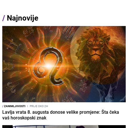
/
Najnovije
/
ZANIMLJIVOSTI
I
PRIJE OKO 2H
Lavlja vrata 8. augusta donose velike promjene: Šta čeka
vaš horoskopski znak