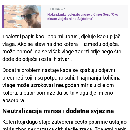
TRENDING
Holanđanku šokirale cijene u Crnoj Gori: "Ovo
nisam vidjela ni na Sejšelima"
Toaletni papir, kao i papirni ubrusi, djeluje kao upijač
vlage. Ako se stavi na dno kofera ili između odjeće,
može pomoći da se višak vlage zadrži prije nego što
dođe do odjeće i ostalih stvari.
Dodatni problem nastaje kada se spakuju odjevni
predmeti koji nisu potpuno suhi.
I najmanja količina
vlage može uzrokovati neugodan miris
u cijelom
koferu, a papir pomaže da se ta vlaga djelimično
apsorbira.
Neutralizacija mirisa i dodatna svježina
Koferi koji
dugo stoje zatvoreni često poprime ustajao
miris
zbog nedostatka cirkulacije zraka. Toaletni papir