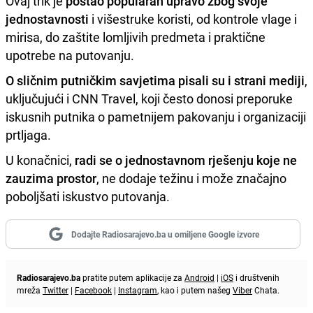
Ovaj trik je
postao popularan upravo zbog svoje
jednostavnosti
i višestruke koristi, od kontrole vlage i
mirisa, do zaštite lomljivih predmeta i praktične
upotrebe na putovanju.
O sličnim putničkim savjetima pisali su i strani mediji
,
uključujući i CNN Travel, koji često donosi preporuke
iskusnih putnika o pametnijem pakovanju i organizaciji
prtljaga.
U konačnici,
radi se o jednostavnom rješenju koje ne
zauzima prostor
, ne dodaje težinu i može značajno
poboljšati iskustvo putovanja.
Dodajte Radiosarajevo.ba u omiljene Google izvore
Radiosarajevo.ba
pratite putem aplikacije za
Android
|
iOS
i društvenih
mreža
Twitter
|
Facebook
|
Instagram
, kao i putem našeg
Viber
Chata.