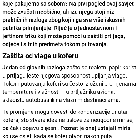
koje pakujemo sa sobom? Na prvi pogled ovaj savjet
može zvučati neobično, ali iza njega stoji niz
praktičnih razloga zbog kojih ga sve više iskusnih
putnika primjenjuje. Riječ je o jednostavnom i
jeftinom triku koji može pomoći u zaštiti prtljaga,
odjeće i sitnih predmeta tokom putovanja.
Zaštita od vlage u koferu
Jedan od glavnih razloga
zašto se toaletni papir koristi
u prtljagu jeste njegova sposobnost upijanja vlage.
Tokom putovanja koferi su često izloženi promjenama
temperature i vlažnosti – u prtljažniku aviona,
skladištu autobusa ili na vlažnim destinacijama.
Te promjene mogu dovesti do kondenzacije unutar
kofera, što stvara idealne uslove za neugodne mirise,
pa čak i pojavu plijesni.
Poznat je onaj ustajali miris
koji se osjeti kada se kofer otvori nakon puta.