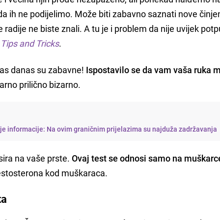
i da ih ne podijelimo. Može biti zabavno saznati nove činje
radije ne biste znali. A tu je i problem da nije uvijek pot
i
Tips and Tricks
.
vas danas su zabavne!
Ispostavilo se da vam vaša ruka 
arno prilično bizarno.
je informacije: Na ovim graničnim prijelazima su najduža zadržavanja
sira na vaše prste.
Ovaj test se odnosi samo na muškarc
 testosterona kod muškaraca.
ta