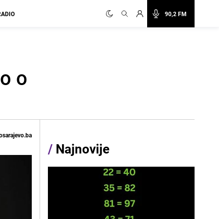
RADIO
90,2 FM
o o
osarajevo.ba
/
Najnovije