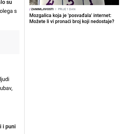
lo su
/
ZANIMLJIVOSTI
I
PRIJE 1 DAN
kolega s
Mozgalica koja je 'posvađala' internet:
Možete li vi pronaći broj koji nedostaje?
ljudi
jubav,
 i puni