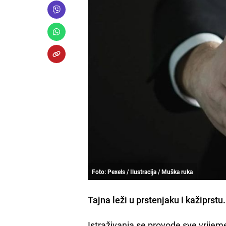
Foto: Pexels / Ilustracija / Muška ruka
Tajna leži u prstenjaku i kažiprst
Istraživanja se provode sve vrije