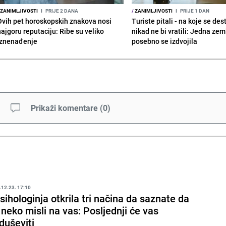
ZANIMLJIVOSTI
I
PRIJE 2 DANA
/
ZANIMLJIVOSTI
I
PRIJE 1 DAN
Ovih pet horoskopskih znakova nosi
Turiste pitali - na koje se des
najgoru reputaciju: Ribe su veliko
nikad ne bi vratili: Jedna zem
iznenađenje
posebno se izdvojila
Prikaži komentare
(
0
)
.12.23. 17:10
sihologinja otkrila tri načina da saznate da
i neko misli na vas: Posljednji će vas
duševiti