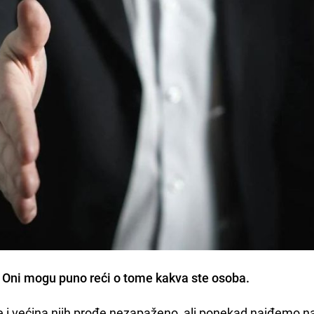
u. Oni mogu puno reći o tome kakva ste osoba.
me i većina njih prođe nezapaženo, ali ponekad naiđemo n