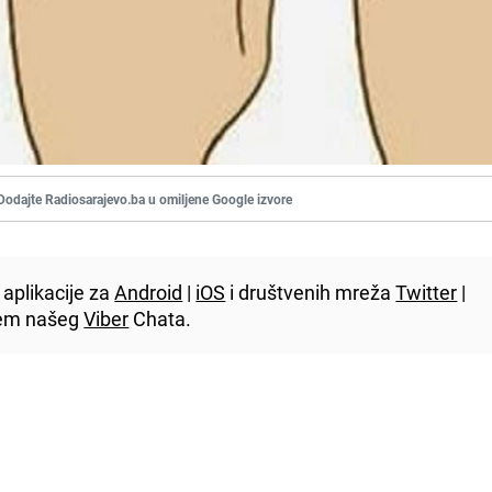
Dodajte Radiosarajevo.ba u omiljene Google izvore
aplikacije za
Android
|
iOS
i društvenih mreža
Twitter
|
utem našeg
Viber
Chata.