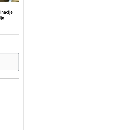
tinacije
lja