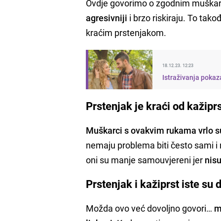
Ovdje govorimo o zgodnim muška
agresivniji
i brzo riskiraju. To tak
kraćim prstenjakom.
18.12.23. 12:23
Istraživanja pokaz
Prstenjak je kraći od kažipr
Muškarci s ovakvim rukama vrlo s
nemaju problema biti često sami i 
oni su manje samouvjereni jer
nisu 
Prstenjak i kažiprst iste su 
Možda ovo već dovoljno govori…
m