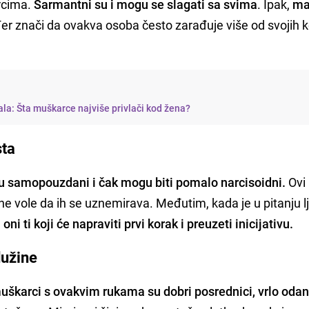
rcima.
Šarmantni su i mogu se slagati sa svima
. Ipak,
ma
ođer znači da ovakva osoba često zarađuje više od svojih 
ala: Šta muškarce najviše privlači kod žena?
sta
u samopouzdani i čak mogu biti pomalo narcisoidni.
Ovi 
ne vole da ih se uznemirava. Međutim, kada je u pitanju l
oni ti koji će napraviti prvi korak i preuzeti inicijativu.
dužine
uškarci s ovakvim rukama su dobri posrednici, vrlo odani