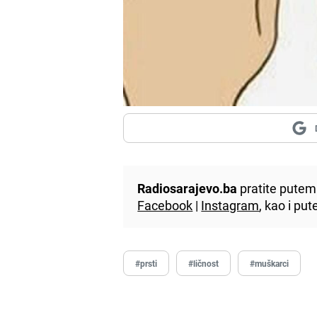
Radiosarajevo.ba
pratite putem 
Facebook
|
Instagram
, kao i p
#prsti
#ličnost
#muškarci