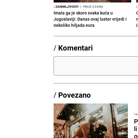
/
ZANIMLJIVOSTI
I
PRIJE 2 DANA
/
Imala ga je skoro svaka kuća u
Jugoslaviji: Danas ovaj luster vrijedi i
nekoliko hiljada eura
/
Komentari
/
Povezano
19
P
l
o