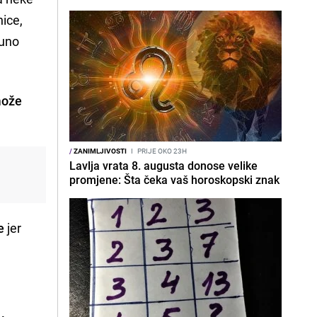
nice,
puno
može
/
ZANIMLJIVOSTI
I
PRIJE OKO 23H
Lavlja vrata 8. augusta donose velike
promjene: Šta čeka vaš horoskopski znak
e
jer