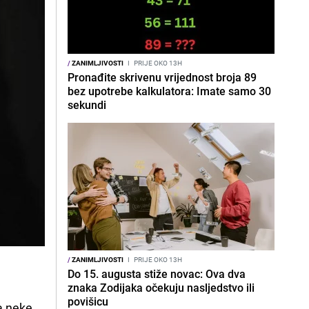
/
ZANIMLJIVOSTI
I
PRIJE OKO 13H
Pronađite skrivenu vrijednost broja 89
bez upotrebe kalkulatora: Imate samo 30
sekundi
/
ZANIMLJIVOSTI
I
PRIJE OKO 13H
Do 15. augusta stiže novac: Ova dva
znaka Zodijaka očekuju nasljedstvo ili
povišicu
a neke