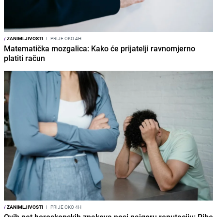
/
ZANIMLJIVOSTI
I
PRIJE OKO 4H
Matematička mozgalica: Kako će prijatelji ravnomjerno
platiti račun
/
ZANIMLJIVOSTI
I
PRIJE OKO 4H
Ovih pet horoskopskih znakova nosi najgoru reputaciju: Ribe