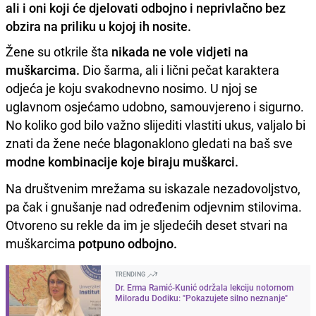
ali i oni koji će djelovati odbojno i neprivlačno bez
obzira na priliku u kojoj ih nosite.
Žene su otkrile šta
nikada ne vole vidjeti na
muškarcima.
Dio šarma, ali i lični pečat karaktera
odjeća je koju svakodnevno nosimo. U njoj se
uglavnom osjećamo udobno, samouvjereno i sigurno.
No koliko god bilo važno slijediti vlastiti ukus, valjalo bi
znati da žene neće blagonaklono gledati na baš sve
modne kombinacije koje biraju muškarci.
Na društvenim mrežama su iskazale nezadovoljstvo,
pa čak i gnušanje nad određenim odjevnim stilovima.
Otvoreno su rekle da im je sljedećih deset stvari na
muškarcima
potpuno odbojno.
TRENDING
Dr. Erma Ramić-Kunić održala lekciju notornom
Miloradu Dodiku: "Pokazujete silno neznanje"