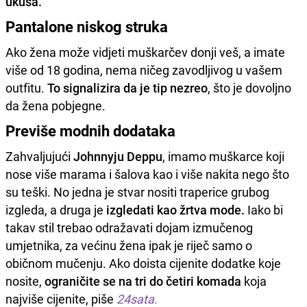
ukusa.
Pantalone niskog struka
Ako žena može vidjeti muškarčev donji veš, a imate
više od 18 godina, nema ničeg zavodljivog u vašem
outfitu.
To signalizira da je tip nezreo
, što je dovoljno
da žena pobjegne.
Previše modnih dodataka
Zahvaljujući
Johnnyju Deppu
, imamo muškarce koji
nose više marama i šalova kao i više nakita nego što
su teški. No jedna je stvar nositi traperice grubog
izgleda, a druga je
izgledati kao žrtva mode.
Iako bi
takav stil trebao odražavati dojam izmučenog
umjetnika, za većinu žena ipak je riječ samo o
običnom mučenju. Ako doista cijenite dodatke koje
nosite,
ograničite se na tri do četiri komada
koja
najviše cijenite, piše
24sata.