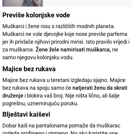
Previše kolonjske vode
Muškarci i žene nisu s različitih modnih planeta.
Muškarci ne vole djevojke koje nose previše parfema
jer ih privlače njihovi prirodni mirisi. Isto pravilo vrijedi i
za muškarce.
Žene žele namirisati muškarca,
ne
samo njegovu kolonjsku vodu.
Majice bez rukava
Majice bez rukava u teretani izgledaju sjajno. Majice
bez rukava na spoju samo će
natjerati ženu da skrati
druženje
i blokira vaš broj. Nije ništa lično, ali šalje
pogrešnu, uznemirujuću poruku.
Blještavi kaiševi
Dobar kaiš na pantalonama pomaže da muškarac
izgleda profinjeno i otmjeno. No ako koristite one