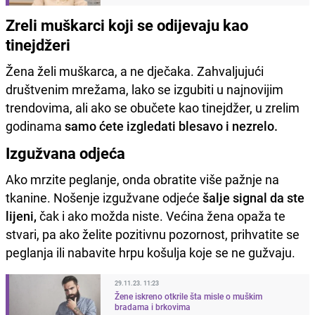
Zreli muškarci koji se odijevaju kao
tinejdžeri
Žena želi muškarca, a ne dječaka. Zahvaljujući
društvenim mrežama, lako se izgubiti u najnovijim
trendovima, ali ako se obučete kao tinejdžer, u zrelim
godinama
samo ćete izgledati blesavo i nezrelo.
Izgužvana odjeća
Ako mrzite peglanje, onda obratite više pažnje na
tkanine. Nošenje izgužvane odjeće
šalje signal da ste
lijeni,
čak i ako možda niste. Većina žena opaža te
stvari, pa ako želite pozitivnu pozornost, prihvatite se
peglanja ili nabavite hrpu košulja koje se ne gužvaju.
29.11.23. 11:23
Žene iskreno otkrile šta misle o muškim
bradama i brkovima