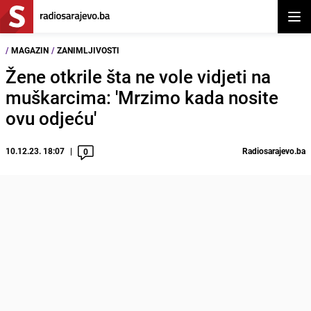
Otvor
/
MAGAZIN
/
ZANIMLJIVOSTI
Žene otkrile šta ne vole vidjeti na
muškarcima: 'Mrzimo kada nosite
ovu odjeću'
10.12.23. 18:07
Radiosarajevo.ba
0