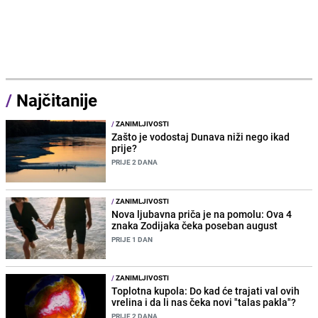
/
Najčitanije
/
ZANIMLJIVOSTI
Zašto je vodostaj Dunava niži nego ikad
prije?
PRIJE 2 DANA
/
ZANIMLJIVOSTI
Nova ljubavna priča je na pomolu: Ova 4
znaka Zodijaka čeka poseban august
PRIJE 1 DAN
/
ZANIMLJIVOSTI
Toplotna kupola: Do kad će trajati val ovih
vrelina i da li nas čeka novi "talas pakla"?
PRIJE 2 DANA