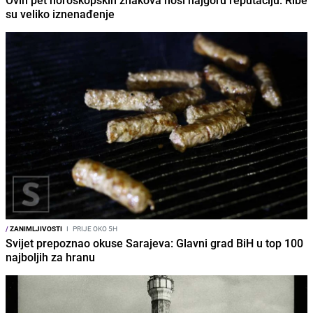
su veliko iznenađenje
/
ZANIMLJIVOSTI
I
PRIJE OKO 5H
Svijet prepoznao okuse Sarajeva: Glavni grad BiH u top 100
najboljih za hranu