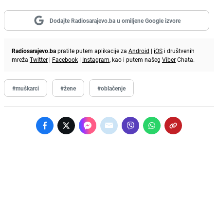
Dodajte Radiosarajevo.ba u omiljene Google izvore
Radiosarajevo.ba
pratite putem aplikacije za
Android
|
iOS
i društvenih
mreža
Twitter
|
Facebook
|
Instagram
, kao i putem našeg
Viber
Chata.
#muškarci
#žene
#oblačenje