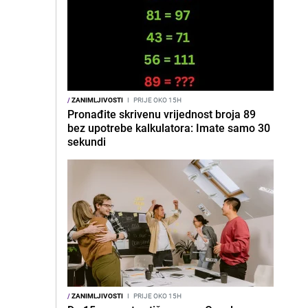
/
ZANIMLJIVOSTI
I
PRIJE OKO 15H
Pronađite skrivenu vrijednost broja 89
bez upotrebe kalkulatora: Imate samo 30
sekundi
/
ZANIMLJIVOSTI
I
PRIJE OKO 15H