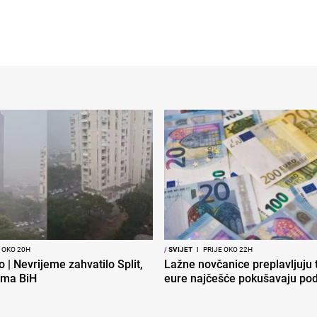
 OKO 20H
/
SVIJET
I
PRIJE OKO 22H
o | Nevrijeme zahvatilo Split,
Lažne novčanice preplavljuju t
ema BiH
eure najčešće pokušavaju podv