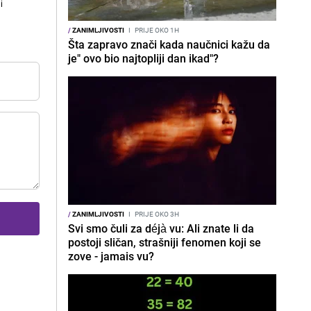
i
/
ZANIMLJIVOSTI
I
PRIJE OKO 1H
Šta zapravo znači kada naučnici kažu da
je" ovo bio najtopliji dan ikad"?
/
ZANIMLJIVOSTI
I
PRIJE OKO 3H
Svi smo čuli za déjà vu: Ali znate li da
postoji sličan, strašniji fenomen koji se
zove - jamais vu?