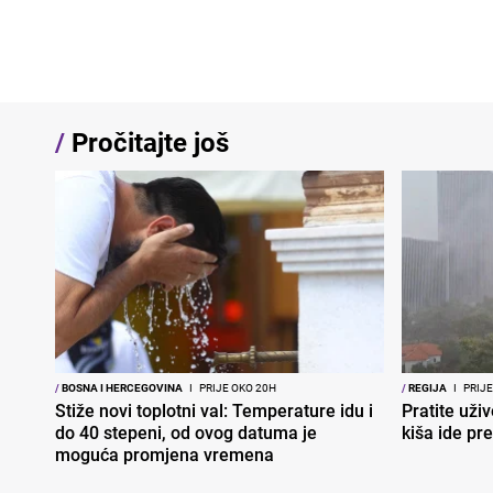
/
Pročitajte još
/
BOSNA I HERCEGOVINA
I
PRIJE OKO 20H
/
REGIJA
I
PRIJE
Stiže novi toplotni val: Temperature idu i
Pratite uživ
do 40 stepeni, od ovog datuma je
kiša ide pr
moguća promjena vremena