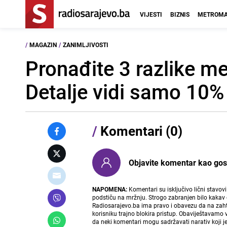
VIJESTI
BIZNIS
METROMA
/
MAGAZIN
/
ZANIMLJIVOSTI
Pronađite 3 razlike 
Detalje vidi samo 10% 
/
Komentari (0)
Objavite komentar kao gost i
NAPOMENA:
Komentari su isključivo lični stavov
podstiču na mržnju. Strogo zabranjen bilo kakav 
Radiosarajevo.ba ima pravo i obavezu da na zahtj
korisniku trajno blokira pristup. Obaviještavamo 
da neki komentari mogu sadržavati narativ koji j