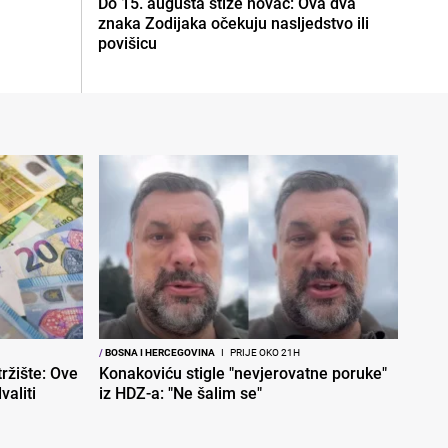
Do 15. augusta stiže novac: Ova dva
znaka Zodijaka očekuju nasljedstvo ili
povišicu
/
BOSNA I HERCEGOVINA
I
PRIJE OKO 21H
ržište: Ove
Konakoviću stigle "nevjerovatne poruke"
aliti
iz HDZ-a: "Ne šalim se"