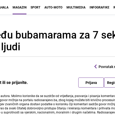
HALA
MAGAZIN
SPORT
AUTO-MOTO
MULTIMEDIA
INFOGRAFIKE
među bubamarama za 7 se
ljudi
Povratak 
li se prijavite.
Prijava
Regi
i autora. Molimo korisnike da se suzdrže od vrijeđanja, psovanja i pisanja komentara
govor mržnje na portalu radiosarajevo.ba, zbog kojeg možete biti krivično procesuir
ev zvaničnih organa dostavi podatke o korisniku čiji komentari sadrže govor mržnj
vas da svaki čitatelj dobrovoljno pristupa čitanju i kreiranju komentara i prihvata 
e u suprotnosti sa vjerskim, nacionalnim, moralnim i drugim načelima. Radiosaraje