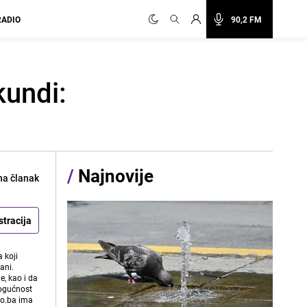
RADIO
90,2 FM
kundi:
/
Najnovije
na članak
stracija
 koji
ani.
e, kao i da
mogućnost
vo.ba ima