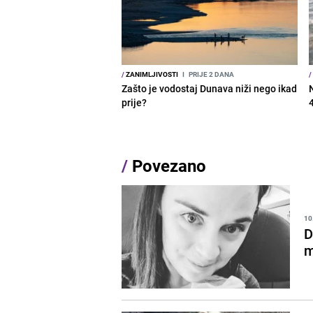
/
ZANIMLJIVOSTI
I
PRIJE 2 DANA
/
Zašto je vodostaj Dunava niži nego ikad
prije?
/
Povezano
10
D
m