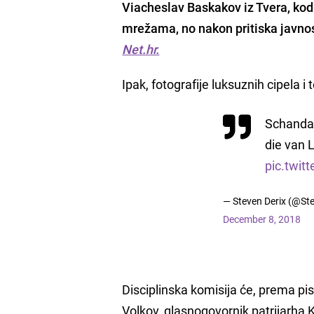
Viacheslav Baskakov iz Tvera, ko
mrežama
, no nakon pritiska javno
Net.hr.
Ipak, fotografije luksuznih cipela i 
Schandaa
die van 
pic.twi
— Steven Derix (@St
December 8, 2018
Disciplinska komisija će, prema pisa
Volkov, glasnogovornik patrijarha 