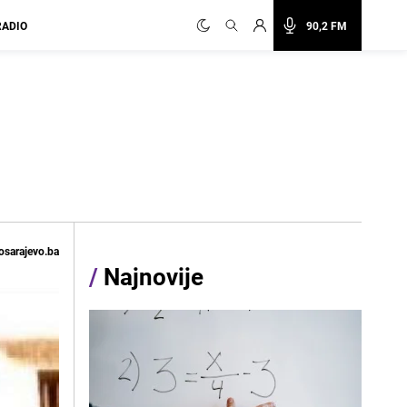
RADIO
90,2 FM
osarajevo.ba
/
Najnovije