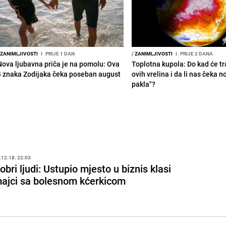
ZANIMLJIVOSTI
I
PRIJE 1 DAN
/
ZANIMLJIVOSTI
I
PRIJE 2 DANA
Nova ljubavna priča je na pomolu: Ova
Toplotna kupola: Do kad će tra
4 znaka Zodijaka čeka poseban august
ovih vrelina i da li nas čeka n
pakla"?
.12.18. 22:03
obri ljudi: Ustupio mjesto u biznis klasi
ajci sa bolesnom kćerkicom