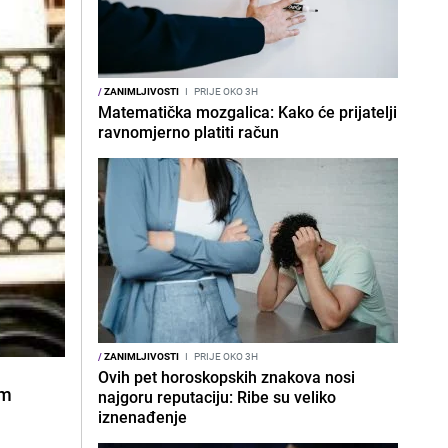
/
ZANIMLJIVOSTI
I
PRIJE OKO 3H
Matematička mozgalica: Kako će prijatelji
ravnomjerno platiti račun
/
ZANIMLJIVOSTI
I
PRIJE OKO 3H
Ovih pet horoskopskih znakova nosi
om
najgoru reputaciju: Ribe su veliko
iznenađenje