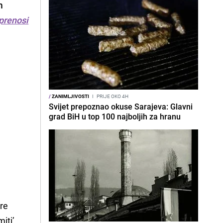
m
prenosi
/
ZANIMLJIVOSTI
I
PRIJE OKO 4H
Svijet prepoznao okuse Sarajeva: Glavni
grad BiH u top 100 najboljih za hranu
dre
iti’