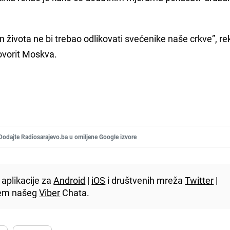
života ne bi trebao odlikovati svećenike naše crkve”, re
ovorit Moskva.
Dodajte Radiosarajevo.ba u omiljene Google izvore
aplikacije za
Android
|
iOS
i društvenih mreža
Twitter
|
utem našeg
Viber
Chata.