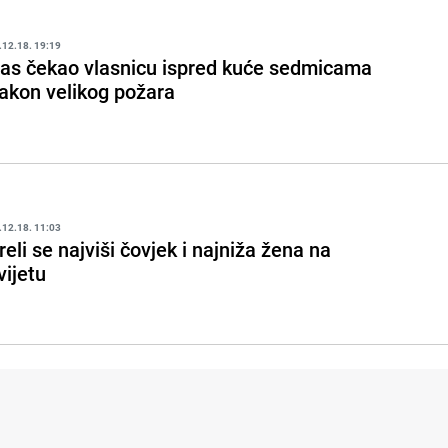
.12.18. 19:19
as čekao vlasnicu ispred kuće sedmicama
akon velikog požara
.12.18. 11:03
reli se najviši čovjek i najniža žena na
vijetu