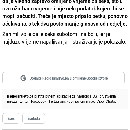
da je vikend zapravo omiljeno vrijeme za seks, što u
ovo užurbano vrijeme i nije neki podatak kojem bi se
mogli začuditi.
Treće je mjesto pripalo petku
, ponovno
očekivano, s tek dva posto manje glasova od nedjelje.
Zanimljivo je da je seks subotom i najbolji, jer je
najduže vrijeme napaljivanja - istraživanje je pokazalo.
Dodajte Radiosarajevo.ba u omiljene Google izvore
Radiosarajevo.ba
pratite putem aplikacije za
Android
|
iOS
i društvenih
mreža
Twitter
|
Facebook
|
Instagram
, kao i putem našeg
Viber
Chata.
#sex
#subota