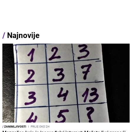
/
Najnovije
/
ZANIMLJIVOSTI
I
PRIJE OKO 2H