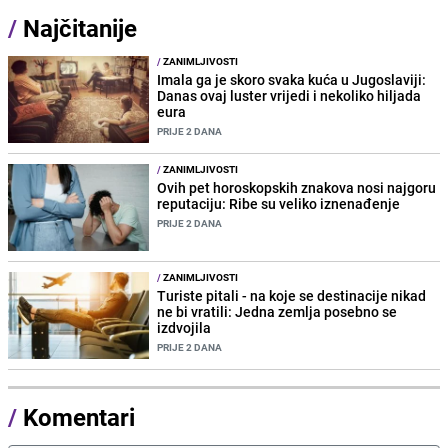
/
Najčitanije
/
ZANIMLJIVOSTI
Imala ga je skoro svaka kuća u Jugoslaviji:
Danas ovaj luster vrijedi i nekoliko hiljada
eura
PRIJE 2 DANA
/
ZANIMLJIVOSTI
Ovih pet horoskopskih znakova nosi najgoru
reputaciju: Ribe su veliko iznenađenje
PRIJE 2 DANA
/
ZANIMLJIVOSTI
Turiste pitali - na koje se destinacije nikad
ne bi vratili: Jedna zemlja posebno se
izdvojila
PRIJE 2 DANA
/
Komentari