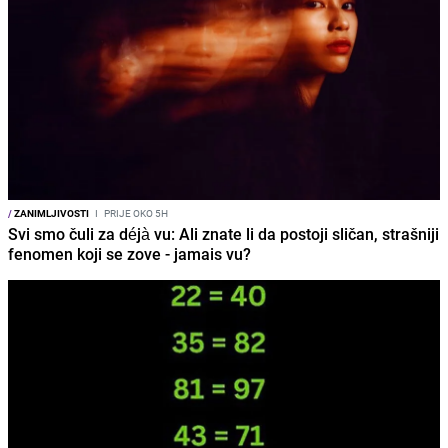
/
ZANIMLJIVOSTI
I
PRIJE OKO 5H
Svi smo čuli za déjà vu: Ali znate li da postoji sličan, strašniji
fenomen koji se zove - jamais vu?