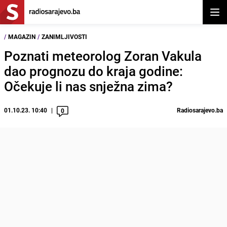
Otvor
/
MAGAZIN
/
ZANIMLJIVOSTI
Poznati meteorolog Zoran Vakula
dao prognozu do kraja godine:
Očekuje li nas snježna zima?
01.10.23. 10:40
Radiosarajevo.ba
0