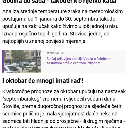
Godina do sada - također k'o rijetko kada
Analiza srednje temperature zraka na meteorološkim
postajama od 1. januara do 30. septembra također
upućuje na zaključak kako živimo u još jednoj u nizu
iznadprosječno toplih godina. Štoviše, jednoj od
najtoplijih u znanoj povijesti mjerenja.
TRENDING
Slučaj prijavljen policiji: Vozilo s četničkom
zastavom prošlo centrom Prijedora?
I oktobar će mnogi imati rad'!
Kratkoročne prognoze za oktobar upućuju na nastavak
"septembarskog" vremena i sljedećih sedam dana.
Štoviše, prema dugoročnoj prognozi za sljedeće četiri
sedmice prilično je mala vjerojatnost da će neka od
sedmica biti hladnija od prosječne - ili drugim riječima -