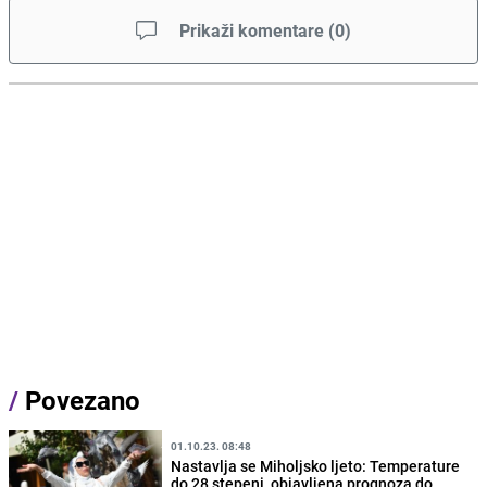
Prikaži komentare
(
0
)
/
Povezano
01.10.23. 08:48
Nastavlja se Miholjsko ljeto: Temperature
do 28 stepeni, objavljena prognoza do