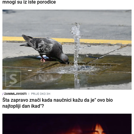
mnogi su iz iste porodice
/
ZANIMLJIVOSTI
I
PRIJE OKO 3H
Šta zapravo znači kada naučnici kažu da je" ovo bio
najtopliji dan ikad"?