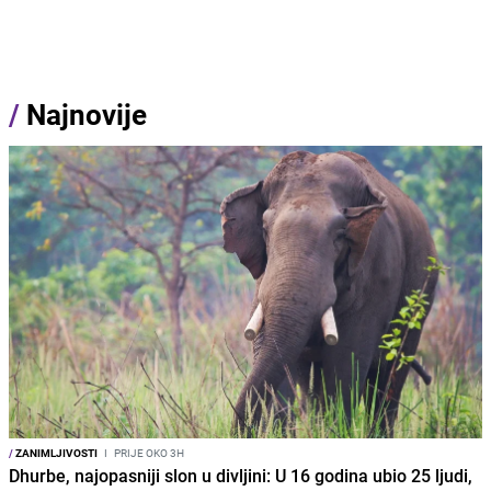
/
Najnovije
/
ZANIMLJIVOSTI
I
PRIJE OKO 3H
Dhurbe, najopasniji slon u divljini: U 16 godina ubio 25 ljudi,