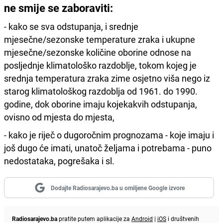
ne smije se zaboraviti:
- kako se sva odstupanja, i srednje
mjesečne/sezonske temperature zraka i ukupne
mjesečne/sezonske količine oborine odnose na
posljednje klimatološko razdoblje, tokom kojeg je
srednja temperatura zraka zime osjetno viša nego iz
starog klimatološkog razdoblja od 1961. do 1990.
godine, dok oborine imaju kojekakvih odstupanja,
ovisno od mjesta do mjesta,
- kako je riječ o dugoročnim prognozama - koje imaju i
još dugo će imati, unatoč željama i potrebama - puno
nedostataka, pogrešaka i sl.
Dodajte Radiosarajevo.ba u omiljene Google izvore
Radiosarajevo.ba
pratite putem aplikacije za
Android
|
iOS
i društvenih