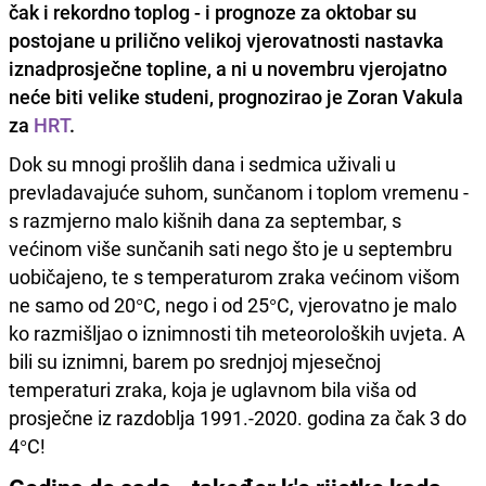
čak i rekordno toplog - i prognoze za oktobar su
postojane u prilično velikoj vjerovatnosti nastavka
iznadprosječne topline, a ni u novembru vjerojatno
neće biti velike studeni, prognozirao je Zoran Vakula
za
HRT
.
Dok su mnogi prošlih dana i sedmica uživali u
prevladavajuće suhom, sunčanom i toplom vremenu -
s razmjerno malo kišnih dana za septembar, s
većinom više sunčanih sati nego što je u septembru
uobičajeno, te s temperaturom zraka većinom višom
ne samo od 20°C, nego i od 25°C, vjerovatno je malo
ko razmišljao o iznimnosti tih meteoroloških uvjeta. A
bili su iznimni, barem po srednjoj mjesečnoj
temperaturi zraka, koja je uglavnom bila viša od
prosječne iz razdoblja 1991.-2020. godina za čak 3 do
4°C!