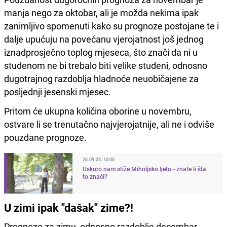
manja nego za oktobar, ali je možda nekima ipak
zanimljivo spomenuti kako su prognoze postojane te i
dalje upućuju na povećanu vjerojatnost još jednog
iznadprosječno toplog mjeseca, što znači da ni u
studenom ne bi trebalo biti velike studeni, odnosno
dugotrajnog razdoblja hladnoće neuobičajene za
posljednji jesenski mjesec.
Pritom će ukupna količina oborine u novembru,
ostvare li se trenutačno najvjerojatnije, ali ne i odviše
pouzdane prognoze.
26.09.23. 10:00
Uskoro nam stiže Miholjsko ljeto - znate li šta
to znači?
U zimi ipak "dašak" zime?!
Prognoze za zimu, odnosno razdoblje decembar-