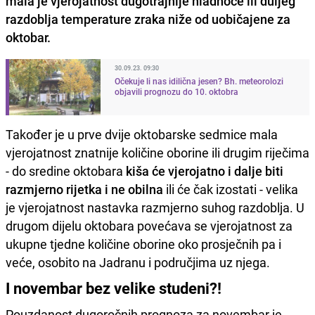
mala
je vjerojatnost dugotrajnije hladnoće ili duljeg
razdoblja temperature zraka niže od uobičajene za
oktobar.
30.09.23. 09:30
Očekuje li nas idilična jesen? Bh. meteorolozi
objavili prognozu do 10. oktobra
Također je u prve dvije oktobarske sedmice mala
vjerojatnost znatnije količine oborine ili drugim riječima
- do sredine oktobara
kiša će vjerojatno i dalje biti
razmjerno rijetka i ne obilna
ili će čak izostati - velika
je vjerojatnost nastavka razmjerno suhog razdoblja. U
drugom dijelu oktobara povećava se vjerojatnost za
ukupne tjedne količine oborine oko prosječnih pa i
veće, osobito na Jadranu i područjima uz njega.
I novembar bez velike studeni?!
Pouzdanost dugoročnih prognoza za novembar je