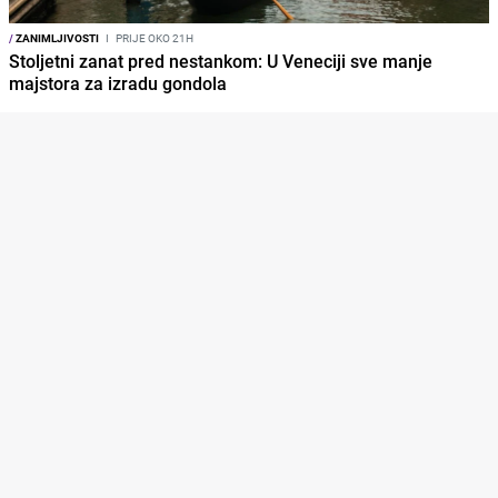
/
ZANIMLJIVOSTI
I
PRIJE OKO 21H
Stoljetni zanat pred nestankom: U Veneciji sve manje
majstora za izradu gondola