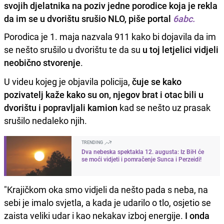
svojih djelatnika na poziv jedne porodice koja je rekla
da im se u dvorištu srušio NLO, piše portal
6abc.
Porodica je 1. maja nazvala 911 kako bi dojavila da im
se nešto srušilo u dvorištu te da su
u toj letjelici vidjeli
neobično stvorenje
.
U videu kojeg je objavila policija,
čuje se kako
pozivatelj kaže kako su on, njegov brat i otac bili u
dvorištu i popravljali kamion
kad se nešto uz prasak
srušilo nedaleko njih.
TRENDING
Dva nebeska spektakla 12. augusta: Iz BiH će
se moći vidjeti i pomračenje Sunca i Perzeidi!
"Krajičkom oka smo vidjeli da nešto pada s neba, na
sebi je imalo svjetla, a kada je udarilo o tlo, osjetio se
zaista veliki udar i kao nekakav izboj energije.
I onda