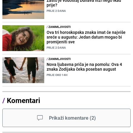
Zašto je vodostaj Dunava niži nego ikad
prije?
PRIJE 2 DANA
/
ZANIMLJIVOSTI
Ova tri horoskopska znaka imat će najviše
sreće u augustu: Jedan datum mogao bi
promijeniti sve
PRIJE 2 DANA
/
ZANIMLJIVOSTI
Nova ljubavna priča je na pomolu: Ova 4
znaka Zodijaka čeka poseban august
PRIJE OKO 14H
/
Komentari
Prikaži komentare
(
2
)