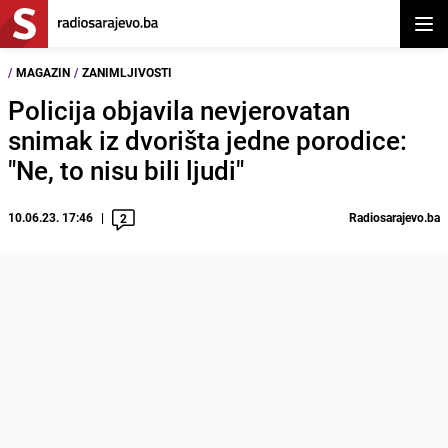
Otvor
/
MAGAZIN
/
ZANIMLJIVOSTI
Policija objavila nevjerovatan
snimak iz dvorišta jedne porodice:
"Ne, to nisu bili ljudi"
10.06.23. 17:46
Radiosarajevo.ba
2