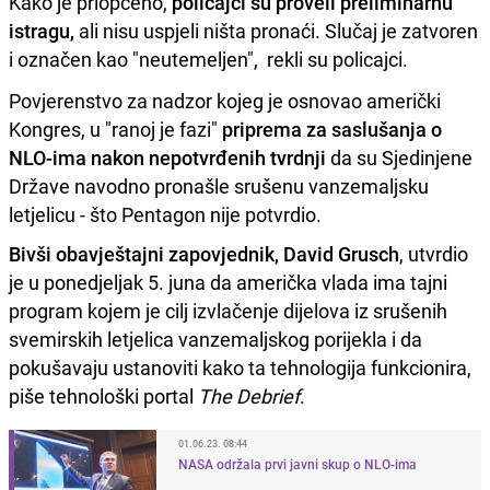
Kako je priopćeno,
policajci su proveli preliminarnu
istragu,
ali nisu uspjeli ništa pronaći. Slučaj je zatvoren
i označen kao "neutemeljen", rekli su policajci.
Povjerenstvo za nadzor kojeg je osnovao američki
Kongres, u "ranoj je fazi"
priprema za saslušanja o
NLO-ima nakon nepotvrđenih tvrdnji
da su Sjedinjene
Države navodno pronašle srušenu vanzemaljsku
letjelicu - što Pentagon nije potvrdio.
Bivši obavještajni zapovjednik, David Grusch
, utvrdio
je u ponedjeljak 5. juna da američka vlada ima tajni
program kojem je cilj izvlačenje dijelova iz srušenih
svemirskih letjelica vanzemaljskog porijekla i da
pokušavaju ustanoviti kako ta tehnologija funkcionira,
piše tehnološki portal
The Debrief
.
01.06.23. 08:44
NASA održala prvi javni skup o NLO-ima