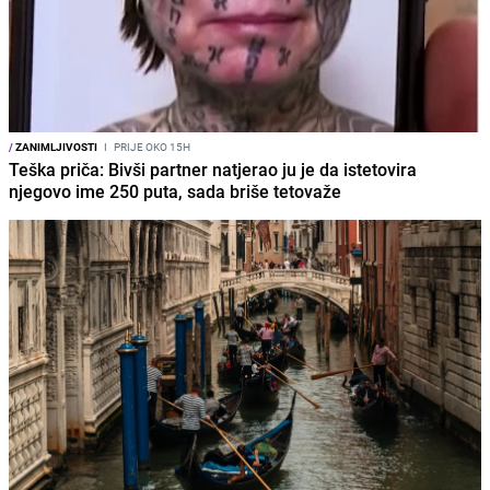
/
ZANIMLJIVOSTI
I
PRIJE OKO 15H
Teška priča: Bivši partner natjerao ju je da istetovira
njegovo ime 250 puta, sada briše tetovaže