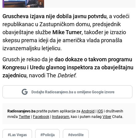
Gruscheva izjava nije dobila javnu potvrdu
, a vodeći
republikanac u Zastupničkom domu, predsjednik
obavještajne službe
Mike Turner
, također je izrazio
skepsu prema ideji da je američka vlada pronašla
izvanzemaljsku letjelicu.
Grusch je rekao da je
dao dokaze o takvom programu
Kongresu i Uredu glavnog inspektora za obavještajnu
zajednicu
, navodi The
Debrief.
Dodajte Radiosarajevo.ba u omiljene Google izvore
Radiosarajevo.ba
pratite putem aplikacije za
Android
|
iOS
i društvenih
mreža
Twitter
|
Facebook
|
Instagram
, kao i putem našeg
Viber
Chata.
#Las Vegas
#Policija
#dvorište