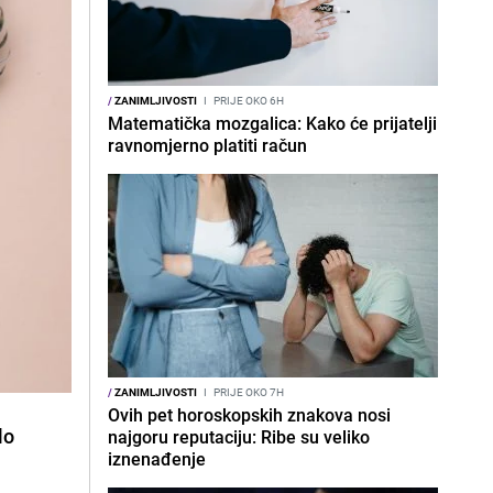
/
ZANIMLJIVOSTI
I
PRIJE OKO 6H
Matematička mozgalica: Kako će prijatelji
ravnomjerno platiti račun
/
ZANIMLJIVOSTI
I
PRIJE OKO 7H
Ovih pet horoskopskih znakova nosi
lo
najgoru reputaciju: Ribe su veliko
iznenađenje