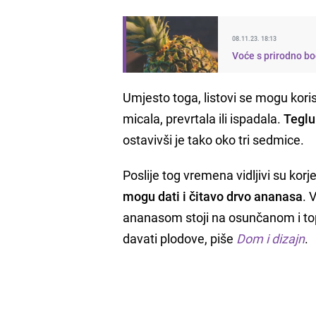
08.11.23. 18:13
Voće s prirodno bo
Umjesto toga, listovi se mogu korist
micala, prevrtala ili ispadala.
Teglu
ostavivši je tako oko tri sedmice.
Poslije tog vremena vidljivi su korje
mogu dati i čitavo drvo ananasa
. 
ananasom stoji na osunčanom i to
davati plodove, piše
Dom i dizajn
.