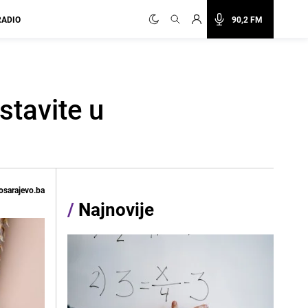
RADIO
90,2 FM
stavite u
osarajevo.ba
/
Najnovije