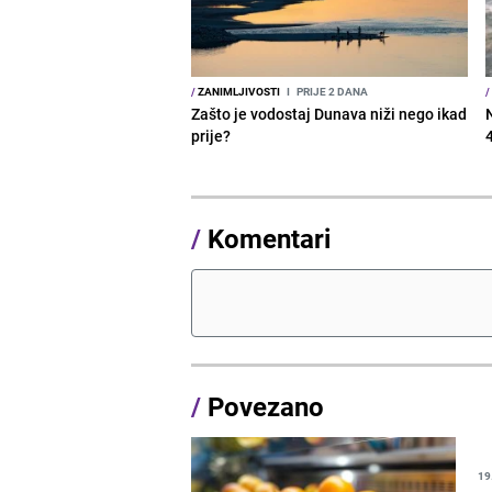
/
ZANIMLJIVOSTI
I
PRIJE 2 DANA
/
Zašto je vodostaj Dunava niži nego ikad
prije?
/
Komentari
/
Povezano
19