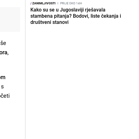
/
ZANIMLJIVOSTI
I
PRIJE OKO 14H
Kako su se u Jugoslaviji rješavala
stambena pitanja? Bodovi, liste čekanja i
društveni stanovi
iše
zora
,
jom
 s
četi