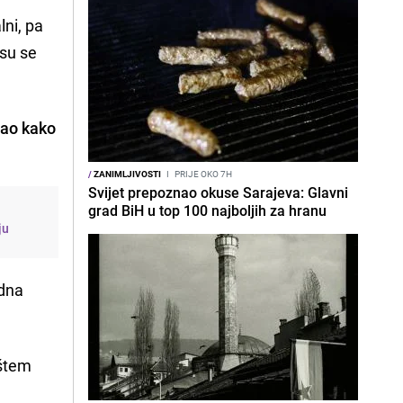
lni, pa
 su se
ao kako
/
ZANIMLJIVOSTI
I
PRIJE OKO 7H
Svijet prepoznao okuse Sarajeva: Glavni
grad BiH u top 100 najboljih za hranu
ju
 dna
ištem