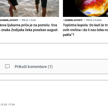
ZANIMLJIVOSTI
I
PRIJE 1 DAN
/
ZANIMLJIVOSTI
I
PRIJE 2 DANA
Nova ljubavna priča je na pomolu: Ova
Toplotna kupola: Do kad će tra
4 znaka Zodijaka čeka poseban august
ovih vrelina i da li nas čeka n
pakla"?
Prikaži komentare
(
1
)
.12.23. 17:29