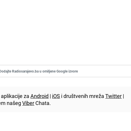
Dodajte Radiosarajevo.ba u omiljene Google izvore
aplikacije za
Android
|
iOS
i društvenih mreža
Twitter
|
utem našeg
Viber
Chata.