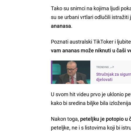
Tako su snimci na kojima ljudi pok
su se urbani vrtlari odlučili istražit
ananasa
.
Poznati australski TikToker i ljubitel
vam ananas može niknuti u čaši v
TRENDING
Stručnjak za sigur
djelovati
U svom hit videu prvo je uklonio pe
kako bi sredina biljke bila izloženij
Nakon toga,
peteljku je potopio u č
peteljke, ne i s listovima koji bi is