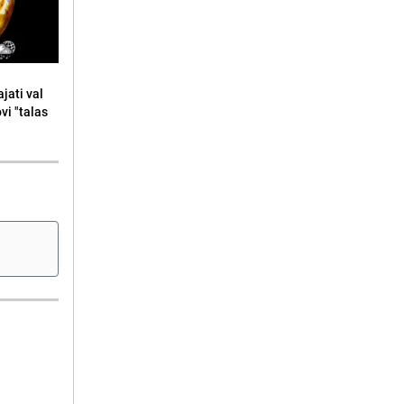
jati val
ovi "talas