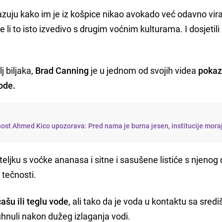
azuju kako im je iz košpice nikao avokado već odavno vira
i je li to isto izvedivo s drugim voćnim kulturama. I dosjetili
j biljaka,
Brad Canning
je u jednom od svojih videa
pokaz
ode.
nost Ahmed Kico upozorava: Pred nama je burna jesen, institucije mora
teljku s voćke ananasa i sitne i sasušene listiće s njenog
a tečnosti.
ašu ili teglu vode
, ali tako da je voda u kontaktu sa sred
truhnuli nakon dužeg izlaganja vodi.