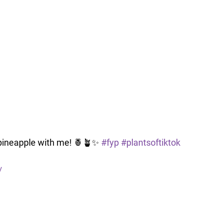
pineapple with me! 🍍🪴✨
#fyp
#plantsoftiktok
V