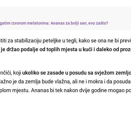
gatim izvorom melatonina: Ananas za bolji san, evo zašto?
iti za stabilizaciju peteljke u tegli, kako se ona ne bi prev
 je držao podalje od toplih mjesta u kući i daleko od pro
nčići, koji
ukoliko se zasade u posudu sa svježom zeml
Važno je da zemlja bude vlažna, ali ne i mokra i da posuda
plom mjestu. Ananas bi tek nakon dvije godine mogao po