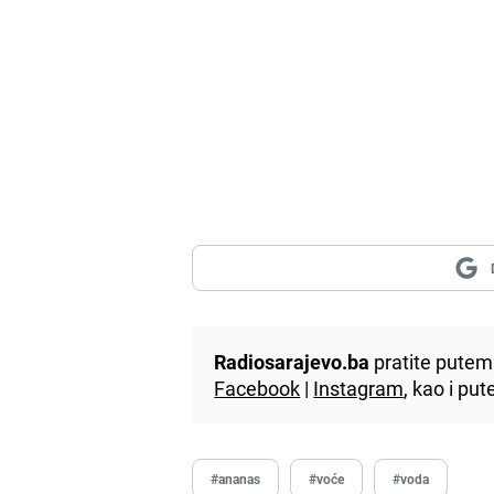
Radiosarajevo.ba
pratite putem 
Facebook
|
Instagram
, kao i p
#ananas
#voće
#voda