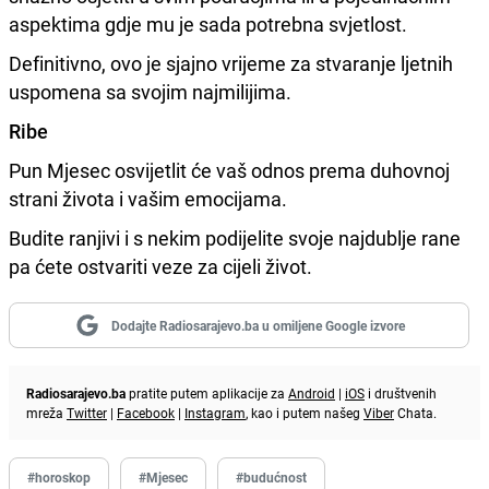
aspektima gdje mu je sada potrebna svjetlost.
Definitivno, ovo je sjajno vrijeme za stvaranje ljetnih
uspomena sa svojim najmilijima.
Ribe
Pun Mjesec osvijetlit će vaš odnos prema duhovnoj
strani života i vašim emocijama.
Budite ranjivi i s nekim podijelite svoje najdublje rane
pa ćete ostvariti veze za cijeli život.
Dodajte Radiosarajevo.ba u omiljene Google izvore
Radiosarajevo.ba
pratite putem aplikacije za
Android
|
iOS
i društvenih
mreža
Twitter
|
Facebook
|
Instagram
, kao i putem našeg
Viber
Chata.
#horoskop
#Mjesec
#budućnost