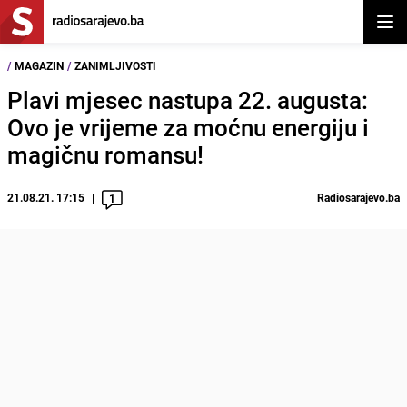
Otvor
/
MAGAZIN
/
ZANIMLJIVOSTI
Plavi mjesec nastupa 22. augusta:
Ovo je vrijeme za moćnu energiju i
magičnu romansu!
21.08.21. 17:15
Radiosarajevo.ba
1