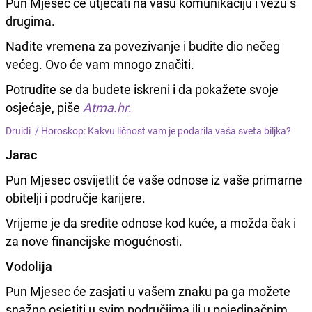
Pun Mjesec će utjecati na vašu komunikaciju i vezu s
drugima.
Nađite vremena za povezivanje i budite dio nečeg
većeg. Ovo će vam mnogo značiti.
Potrudite se da budete iskreni i da pokažete svoje
osjećaje, piše
Atma.hr
.
Druidi /
Horoskop: Kakvu ličnost vam je podarila vaša sveta biljka?
Jarac
Pun Mjesec osvijetlit će vaše odnose iz vaše primarne
obitelji i područje karijere.
Vrijeme je da sredite odnose kod kuće, a možda čak i
za nove financijske mogućnosti.
Vodolija
Pun Mjesec će zasjati u vašem znaku pa ga možete
snažno osjetiti u svim područjima ili u pojedinačnim