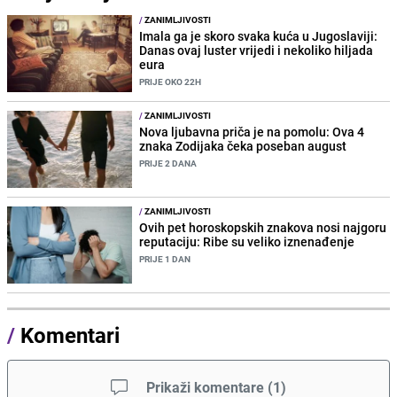
/
ZANIMLJIVOSTI
Imala ga je skoro svaka kuća u Jugoslaviji:
Danas ovaj luster vrijedi i nekoliko hiljada
eura
PRIJE OKO 22H
/
ZANIMLJIVOSTI
Nova ljubavna priča je na pomolu: Ova 4
znaka Zodijaka čeka poseban august
PRIJE 2 DANA
/
ZANIMLJIVOSTI
Ovih pet horoskopskih znakova nosi najgoru
reputaciju: Ribe su veliko iznenađenje
PRIJE 1 DAN
/
Komentari
Prikaži komentare
(
1
)