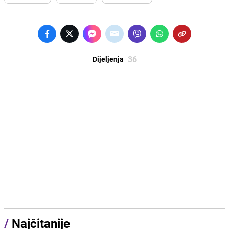
36
Dijeljenja
/
Najčitanije