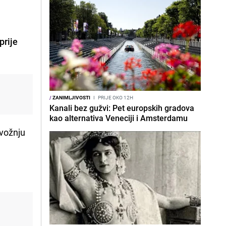
prije
/
ZANIMLJIVOSTI
I
PRIJE OKO 12H
Kanali bez gužvi: Pet europskih gradova
kao alternativa Veneciji i Amsterdamu
 vožnju