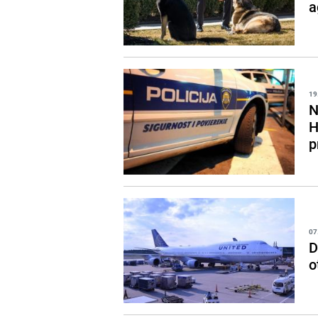
a
19
N
H
p
07
D
o