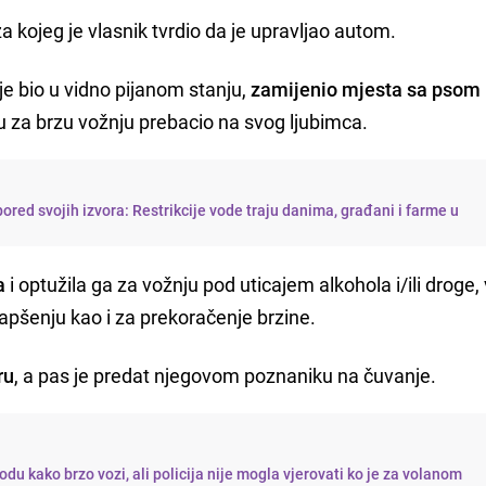
a kojeg je vlasnik tvrdio da je upravljao autom.
je bio u vidno pijanom stanju,
zamijenio mjesta sa psom 
icu za brzu vožnju prebacio na svog ljubimca.
ored svojih izvora: Restrikcije vode traju danima, građani i farme u
a
i optužila ga za vožnju pod uticajem alkohola i/ili droge,
pšenju kao i za prekoračenje brzine.
ru
, a pas je predat njegovom poznaniku na čuvanje.
du kako brzo vozi, ali policija nije mogla vjerovati ko je za volanom