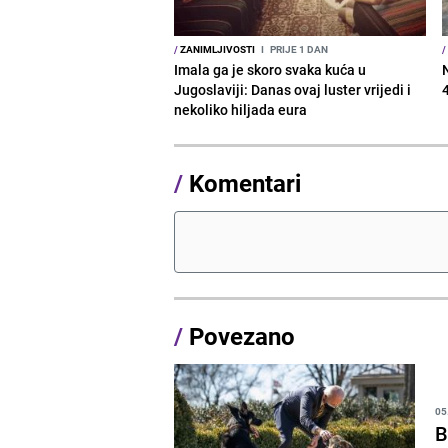
/
ZANIMLJIVOSTI
I
PRIJE 1 DAN
/
Imala ga je skoro svaka kuća u
Jugoslaviji: Danas ovaj luster vrijedi i
nekoliko hiljada eura
/
Komentari
/
Povezano
05
B