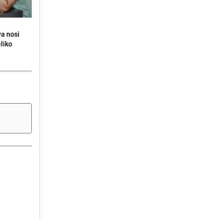
va nosi
eliko