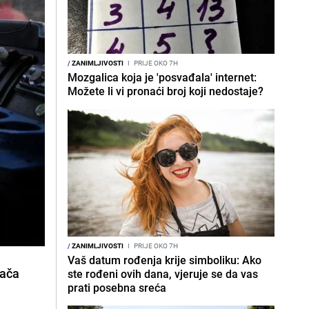
/
ZANIMLJIVOSTI
I
PRIJE OKO 7H
Mozgalica koja je 'posvađala' internet:
Možete li vi pronaći broj koji nedostaje?
/
ZANIMLJIVOSTI
I
PRIJE OKO 7H
Vaš datum rođenja krije simboliku: Ako
zača
ste rođeni ovih dana, vjeruje se da vas
prati posebna sreća