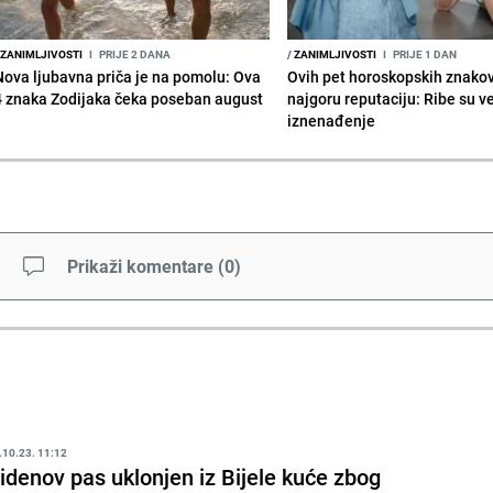
ZANIMLJIVOSTI
I
PRIJE 2 DANA
/
ZANIMLJIVOSTI
I
PRIJE 1 DAN
Nova ljubavna priča je na pomolu: Ova
Ovih pet horoskopskih znako
4 znaka Zodijaka čeka poseban august
najgoru reputaciju: Ribe su v
iznenađenje
Prikaži komentare
(
0
)
.10.23. 11:12
idenov pas uklonjen iz Bijele kuće zbog