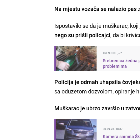
Na mjestu vozača se nalazio pas
z
Ispostavilo se da je muškarac, koji 
nego su prišli policajci
, da bi kriv
TRENDING
Srebrenica žedna p
problemima
Policija je odmah uhapsila čovjek
sa oduzetom dozvolom, opiranje ha
Muškarac je ubrzo završio u zatvo
30.09.23. 18:37
Kamera snimila Ško