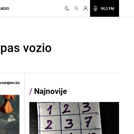
RADIO
90,2 FM
 pas vozio
osarajevo.ba
/
Najnovije