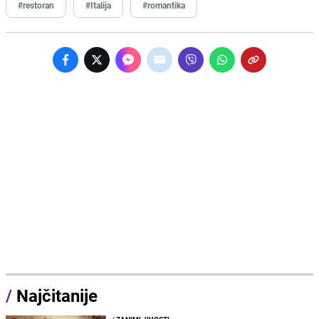
#restoran
#Italija
#romantika
/
Najčitanije
/
ZANIMLJIVOSTI