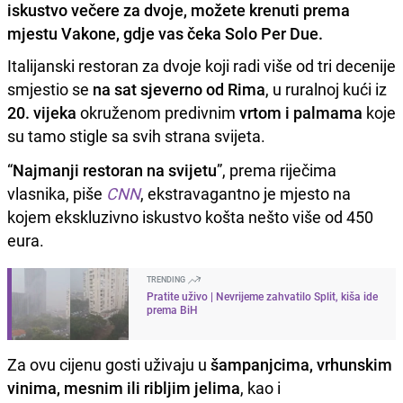
iskustvo večere za dvoje, možete krenuti prema
mjestu Vakone, gdje vas čeka Solo Per Due.
Italijanski restoran za dvoje koji radi više od tri decenije
smjestio se
na sat sjeverno od Rima
, u ruralnoj kući iz
20. vijeka
okruženom predivnim
vrtom i palmama
koje
su tamo stigle sa svih strana svijeta.
“
Najmanji restoran na svijetu
”, prema riječima
vlasnika, piše
CNN
, ekstravagantno je mjesto na
kojem ekskluzivno iskustvo košta nešto više od 450
eura.
TRENDING
Pratite uživo | Nevrijeme zahvatilo Split, kiša ide
prema BiH
Za ovu cijenu gosti uživaju u
šampanjcima, vrhunskim
vinima, mesnim ili ribljim jelima
, kao i