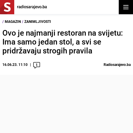
Otvor
/
MAGAZIN
/
ZANIMLJIVOSTI
Ovo je najmanji restoran na svijetu:
Ima samo jedan stol, a svi se
pridržavaju strogih pravila
16.06.23. 11:10
Radiosarajevo.ba
1