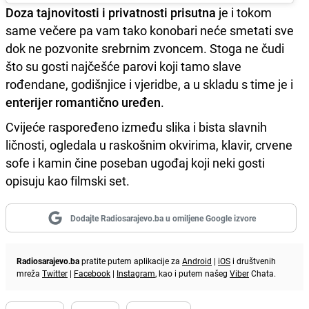
Doza tajnovitosti i privatnosti prisutna
je i tokom
same večere pa vam tako konobari neće smetati sve
dok ne pozvonite srebrnim zvoncem. Stoga ne čudi
što su gosti najčešće parovi koji tamo slave
rođendane, godišnjice i vjeridbe, a u skladu s time je i
enterijer romantično uređen
.
Cvijeće raspoređeno između slika i bista slavnih
ličnosti, ogledala u raskošnim okvirima, klavir, crvene
sofe i kamin čine poseban ugođaj koji neki gosti
opisuju kao filmski set.
Dodajte Radiosarajevo.ba u omiljene Google izvore
Radiosarajevo.ba
pratite putem aplikacije za
Android
|
iOS
i društvenih
mreža
Twitter
|
Facebook
|
Instagram
, kao i putem našeg
Viber
Chata.