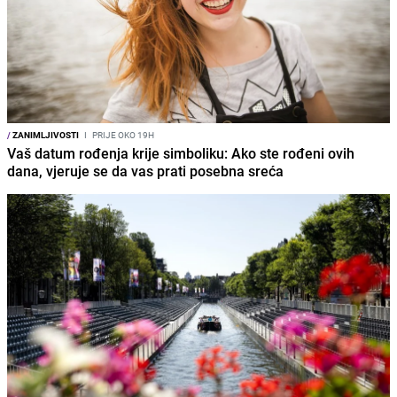
/
ZANIMLJIVOSTI
I
PRIJE OKO 19H
Vaš datum rođenja krije simboliku: Ako ste rođeni ovih
dana, vjeruje se da vas prati posebna sreća