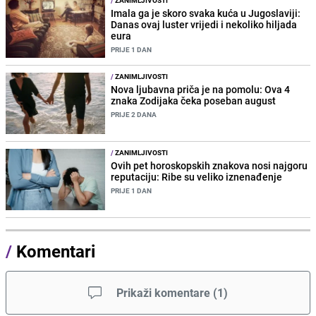
Imala ga je skoro svaka kuća u Jugoslaviji:
Danas ovaj luster vrijedi i nekoliko hiljada
eura
PRIJE 1 DAN
/
ZANIMLJIVOSTI
Nova ljubavna priča je na pomolu: Ova 4
znaka Zodijaka čeka poseban august
PRIJE 2 DANA
/
ZANIMLJIVOSTI
Ovih pet horoskopskih znakova nosi najgoru
reputaciju: Ribe su veliko iznenađenje
PRIJE 1 DAN
/
Komentari
Prikaži komentare
(
1
)