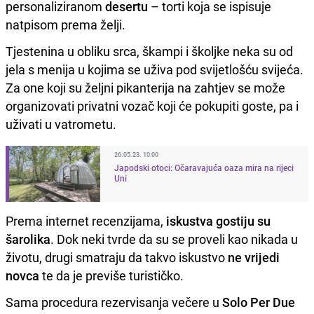
personaliziranom
desertu
– torti koja se ispisuje
natpisom prema želji.
Tjestenina u obliku srca, škampi i školjke neka su od
jela s menija u kojima se uživa pod svijetlošću svijeća.
Za one koji su željni pikanterija na zahtjev se može
organizovati privatni vozač koji će pokupiti goste, pa i
uživati u vatrometu.
26.05.23. 10:00
Japodski otoci: Očaravajuća oaza mira na rijeci
Uni
Prema internet recenzijama,
iskustva gostiju su
šarolika
. Dok neki tvrde da su se proveli kao nikada u
životu, drugi smatraju da takvo iskustvo
ne vrijedi
novca
te da je previše turističko.
Sama procedura rezervisanja večere u
Solo Per Due