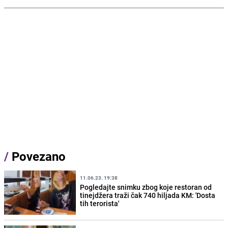
/
Povezano
11.06.23. 19:38
Pogledajte snimku zbog koje restoran od
tinejdžera traži čak 740 hiljada KM: 'Dosta
tih terorista'