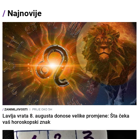
/
Najnovije
/
ZANIMLJIVOSTI
I
PRIJE OKO 5H
Lavlja vrata 8. augusta donose velike promjene: Šta čeka
vaš horoskopski znak