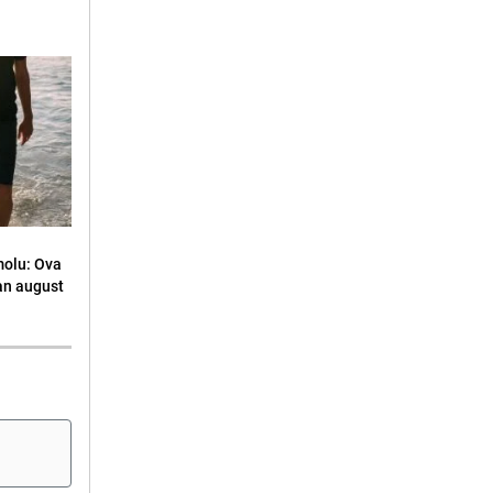
molu: Ova
an august