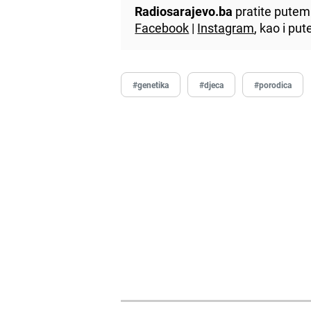
Radiosarajevo.ba
pratite putem 
Facebook
|
Instagram
, kao i p
#genetika
#djeca
#porodica