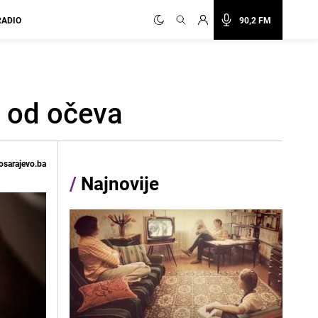
RADIO
90,2 FM
u od očeva
osarajevo.ba
/
Najnovije