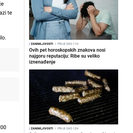
će
azi te
lo.
/
ZANIMLJIVOSTI
I
PRIJE OKO 11H
Ovih pet horoskopskih znakova nosi
najgoru reputaciju: Ribe su veliko
iznenađenje
700
/
ZANIMLJIVOSTI
I
PRIJE OKO 12H