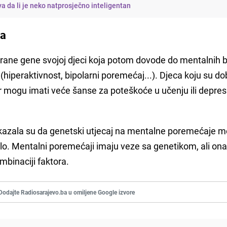
va da li je neko natprosječno inteligentan
ja
rane gene svojoj djeci koja potom dovode do mentalnih bol
iperaktivnost, bipolarni poremećaj...). Djeca koju su dob
đer mogu imati veće šanse za poteškoće u učenju ili depre
kazala su da genetski utjecaj na mentalne poremećaje 
lilo. Mentalni poremećaji imaju veze sa genetikom, ali ona
binaciji faktora.
Dodajte Radiosarajevo.ba u omiljene Google izvore