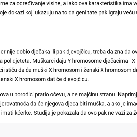
rne za određivanje visine, a iako ova karakteristika ima v
je dokazi koji ukazuju na to da geni tate pak igraju veću
r nije dobio dječaka ili pak djevojčicu, treba da zna da ov
za pol djeteta. Muškarci daju Y hromosome dječacima i X
 ističu da će muški X hromosom i ženski X hromosom da
ženski X hromosom dat će djevojčicu.
olova u porodici pratio očevu, a ne majčinu stranu. Naprimj
vjerovatnoća da će njegova djeca biti muška, a ako je ima
 imati kćerke. Studija je pokazala da ovo pak ne važi za 