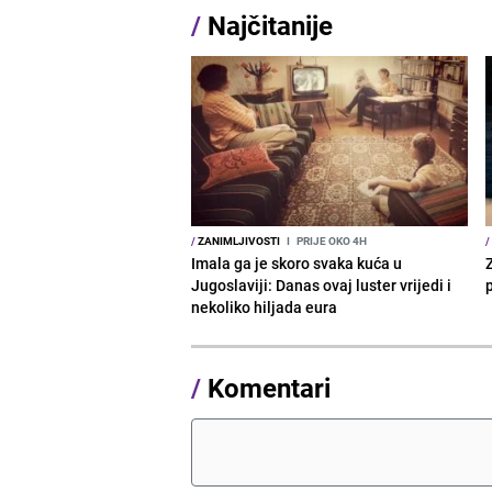
/
Najčitanije
/
ZANIMLJIVOSTI
I
PRIJE OKO 4H
/
Imala ga je skoro svaka kuća u
Jugoslaviji: Danas ovaj luster vrijedi i
p
nekoliko hiljada eura
/
Komentari