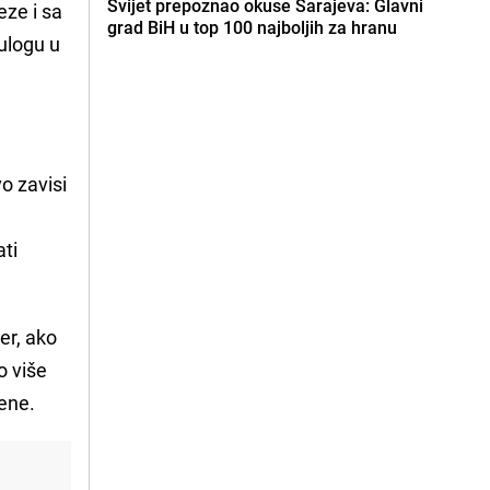
Svijet prepoznao okuse Sarajeva: Glavni
eze i sa
grad BiH u top 100 najboljih za hranu
 ulogu u
o zavisi
ti
er, ako
o više
žene.