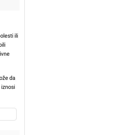
esti ili
ili
sivne
može da
 iznosi