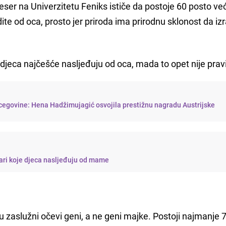
ser na Univerzitetu Feniks ističe da postoje 60 posto ve
ite od oca, prosto jer priroda ima prirodnu sklonost da izr
je djeca najčešće nasljeđuju od oca, mada to opet nije pravi
cegovine: Hena Hadžimujagić osvojila prestižnu nagradu Austrijske
vari koje djeca nasljeđuju od mame
 su zaslužni očevi geni, a ne geni majke. Postoji najmanje 