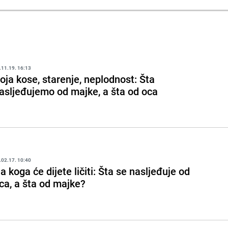
.11.19. 16:13
oja kose, starenje, neplodnost: Šta
asljeđujemo od majke, a šta od oca
.02.17. 10:40
a koga će dijete ličiti: Šta se nasljeđuje od
ca, a šta od majke?