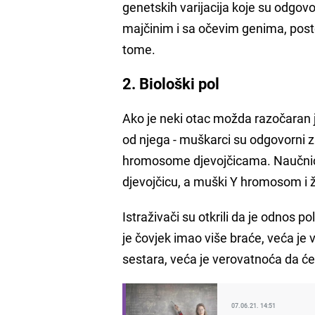
genetskih varijacija koje su odgovo
majčinim i sa očevim genima, posto
tome.
2. Biološki pol
Ako je neki otac možda razočaran je
od njega - muškarci su odgovorni 
hromosome djevojčicama. Naučnici
djevojčicu, a muški Y hromosom i 
Istraživači su otkrili da je odnos p
je čovjek imao više braće, veća je 
sestara, veća je verovatnoća da će
07.06.21. 14:51