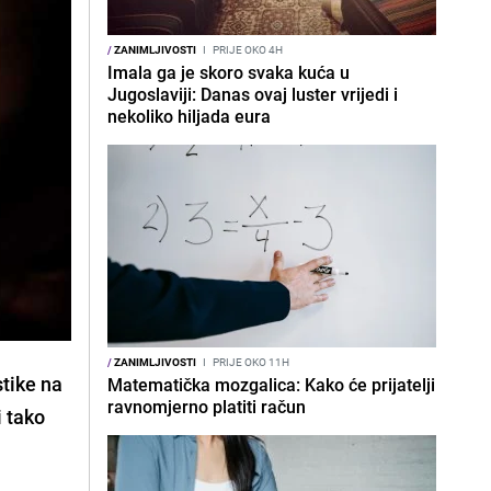
/
ZANIMLJIVOSTI
I
PRIJE OKO 4H
Imala ga je skoro svaka kuća u
Jugoslaviji: Danas ovaj luster vrijedi i
nekoliko hiljada eura
/
ZANIMLJIVOSTI
I
PRIJE OKO 11H
stike na
Matematička mozgalica: Kako će prijatelji
ravnomjerno platiti račun
i tako