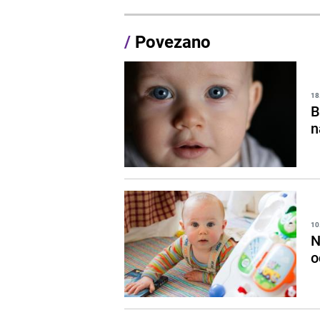
/
Povezano
18
B
n
10
N
o