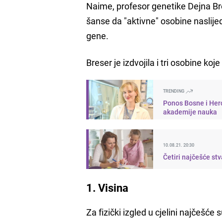
Naime, profesor genetike Dejna Bre
šanse da "aktivne" osobine naslijed
gene.
Breser je izdvojila i tri osobine ko
TRENDING
Ponos Bosne i Her
akademije nauka
10.08.21. 20:30
Četiri najčešće st
1. Visina
Za fizički izgled u cjelini najčešće