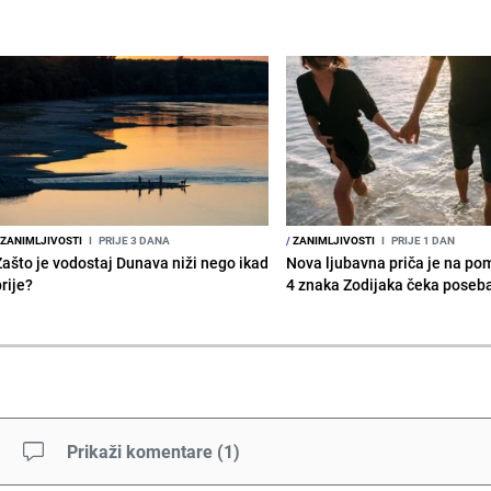
ZANIMLJIVOSTI
I
PRIJE 3 DANA
/
ZANIMLJIVOSTI
I
PRIJE 1 DAN
Zašto je vodostaj Dunava niži nego ikad
Nova ljubavna priča je na po
rije?
4 znaka Zodijaka čeka poseb
Prikaži komentare
(
1
)